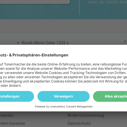
einer der Seiten Ih
Ricoh Aficio Color 1232 c
loser Versand: ab einem Ampertec Warenwert von 35€ liefern wir versandkoste
macher
Rechtliches
s
Geld-Zurück-Garantie
tssicherung
Batteriegesetz
swertes
Widerrufsbelehrung
ken-Garantie
Datenschutz