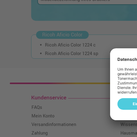
Ricoh Aficio Color
Ricoh Aficio Color 1224 c
Ricoh Aficio Color 1224 sp
Kosten
Kundenservice
Toner
FAQs
Über un
Mein Konto
Qualitä
Versandinformationen
Wissen
Zahlung
Hausmar