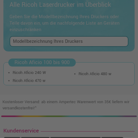
Alle Ricoh Laserdrucker im Überblick
Geben Sie die Modellbezeichnung Ihres Druckers oder
Teile davon ein, um die nachfolgende Liste an Geräten
einzuschränken
Ricoh Aficio 100 bis 900
Ricoh Aficio 240 W
Ricoh Aficio 480 w
Ricoh Aficio 470 w
Kostenloser Versand: ab einem Ampertec Warenwert von 35€ liefern wir
versandkostenfrei!¹
Kundenservice