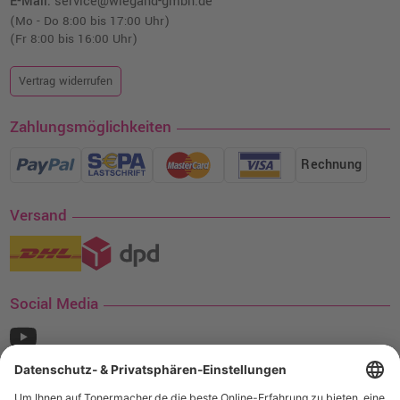
E-Mail:
service@wiegand-gmbh.de
(Mo - Do 8:00 bis 17:00 Uhr)
(Fr 8:00 bis 16:00 Uhr)
Vertrag widerrufen
Zahlungsmöglichkeiten
Rechnung
Versand
Social Media
¹ Nur gültig für den Versand innerhalb Deutschlands. Befindet sich ein Warenwert
von mindestens 35€ (inkl. Mwst.) an Ampertec Artikeln in Ihrem Warenkorb, ist der