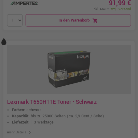
91,99 €
inkl. MwSt.
zzgl. Versand
In den Warenkorb
shopping_cart
Lexmark T650H11E Toner · Schwarz
Farben:
schwarz
Kapazität:
bis zu 25000 Seiten
(ca. 2,9 Cent / Seite)
Lieferzeit:
1-3 Werktage
chevron_right
mehr Details