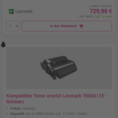
o. MwSt. 613,44 €
729,99 €
inkl. MwSt.
zzgl. Versand
In den Warenkorb
shopping_cart
Kompatibler Toner ersetzt Lexmark T650A11E ·
Schwarz
Farben:
schwarz
Kapazität:
bis zu 8000 Seiten
(ca. 1,2 Cent / Seite)