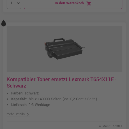
In den Warenkorb
shopping_cart
Kompatibler Toner ersetzt Lexmark T654X11E ·
Schwarz
Farben:
schwarz
Kapazität:
bis zu 40000 Seiten
(ca. 0,2 Cent / Seite)
Lieferzeit:
1-3 Werktage
chevron_right
mehr Details
o. MwSt. 77,30 €