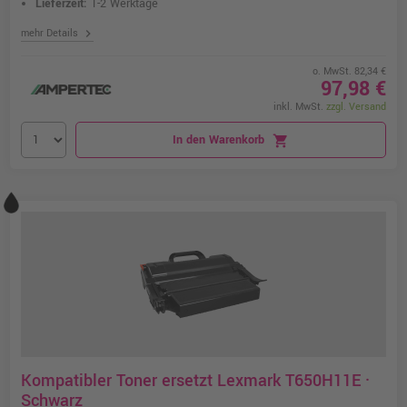
Lieferzeit:
1-2 Werktage
chevron_right
mehr Details
o. MwSt. 82,34 €
97,98 €
inkl. MwSt.
zzgl. Versand
In den Warenkorb
shopping_cart
Kompatibler Toner ersetzt Lexmark T650H11E ·
Schwarz