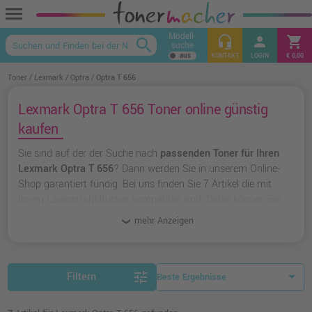
menu
Modell-
headset_mic
person
shopping_cart
search
suche
keyboard_arrow_up
KONTAKT
LOGIN
€ 0,00
Toner
Lexmark
Optra
Optra T 656
Lexmark Optra T 656 Toner online günstig
kaufen
Sie sind auf der der Suche nach
passenden Toner für Ihren
Lexmark Optra T 656
? Dann werden Sie in unserem Online-
Shop garantiert fündig. Bei uns finden Sie 7 Artikel die mit
Ihrem Laserstrahldrucker kompatibel sind. Dabei können Sie
aus
originalen Toner von Lexmark
wählen oder zu
unserer
mehr Anzeigen
Hausmarke Ampertec
greifen.
tune
Filtern