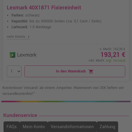
Lexmark 40X1871 Fixiereinheit
Farben:
schwarz
Kapazität:
bis zu 300000 Seiten
(ca. 0,1 Cent / Seite)
Lieferzeit:
1-3 Werktage
chevron_right
mehr Details
o. MwSt. 162,36 €
193,21 €
inkl. MwSt.
zzgl. Versand
In den Warenkorb
shopping_cart
Kostenloser Versand: ab einem Ampertec Warenwert von 35€ liefern wir
versandkostenfrei!¹
Kundenservice
FAQs
Mein Konto
Versandinformationen
Zahlung