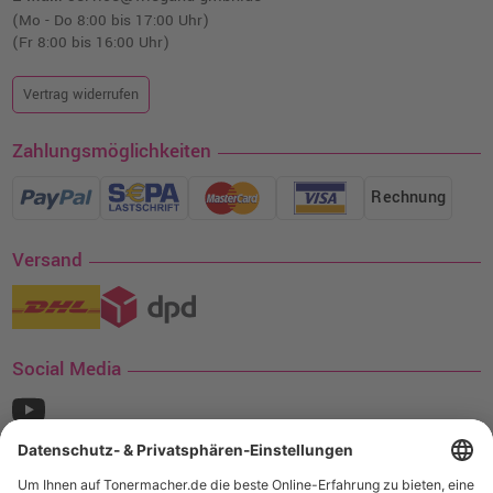
(Mo - Do 8:00 bis 17:00 Uhr)
(Fr 8:00 bis 16:00 Uhr)
Vertrag widerrufen
Zahlungsmöglichkeiten
Rechnung
Versand
Social Media
¹ Nur gültig für den Versand innerhalb Deutschlands. Befindet sich ein Warenwert
von mindestens 35€ (inkl. Mwst.) an Ampertec Artikeln in Ihrem Warenkorb, ist der