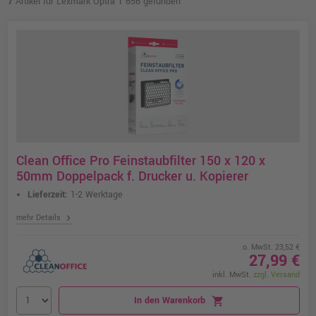
7
Artikel für Lexmark Optra T 656 gefunden
Clean Office Pro Feinstaubfilter 150 x 120 x
50mm Doppelpack f. Drucker u. Kopierer
Lieferzeit:
1-2 Werktage
chevron_right
mehr Details
o. MwSt. 23,52 €
27,99 €
inkl. MwSt.
zzgl. Versand
In den Warenkorb
shopping_cart