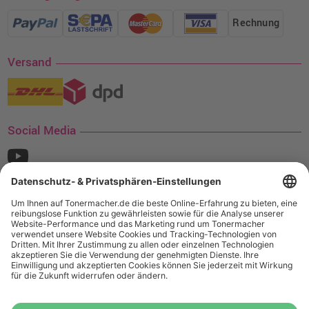
Rechnung
Versand
Social Media
¹ Nur gültig für den Versand innerhalb Deutschlands. Befindet sich ein Warenwert
von mindestens 35€ (inkl. Mwst.) an Ampertec Artikeln in Ihrem Warenkorb, ist der
Versand für Sie kostenfrei.