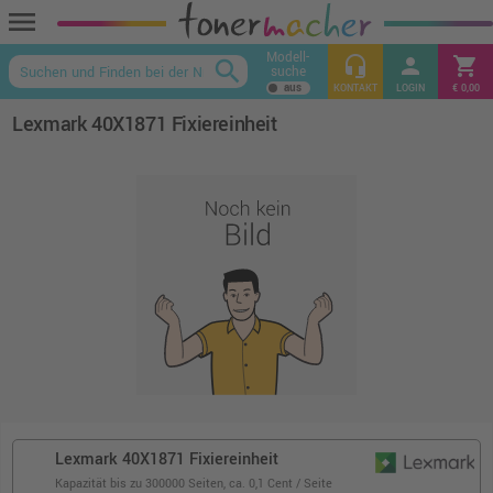
menu
Modell-
headset_mic
person
shopping_cart
search
suche
keyboard_arrow_up
KONTAKT
LOGIN
€ 0,00
Lexmark 40X1871 Fixiereinheit
Lexmark 40X1871 Fixiereinheit
Kapazität bis zu 300000 Seiten,
ca. 0,1 Cent / Seite