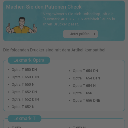
Machen Sie den Patronen Check
Lexmark T650H11E Toner · Schwarz
Vergewissern Sie sich unbedingt, ob die
o. MwSt.
613,44 €
"Lexmark 40X1871 Fixiereinheit" auch in
729,99 €
shopping_cart
Ihren Drucker passt.
inkl. MwSt.
zzgl. Versand
arrow_right
Jetzt prüfen
Kompatibler Toner ersetzt Lexmark
T650H11E · Schwarz
Die folgenden Drucker sind mit dem Artikel kompatibel:
o. MwSt.
429,40 €
510,99 €
Lexmark Optra
shopping_cart
inkl. MwSt.
zzgl. Versand
Optra T 650 DN
Optra T 654 DN
Optra T 650 DTN
Optra T 654 DTN
Optra T 650 N
Optra T 654 N
Optra T 652 DN
Optra T 656
Optra T 652 DTN
Optra T 656 DNE
Optra T 652 N
Lexmark T