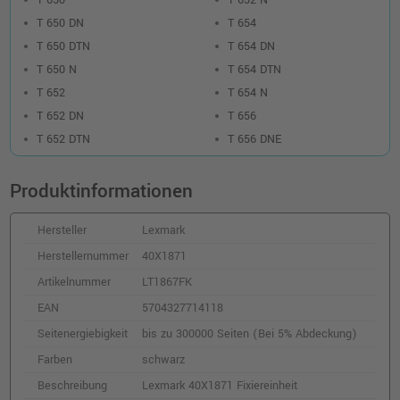
T 650
T 652 N
T 650 DN
T 654
T 650 DTN
T 654 DN
T 650 N
T 654 DTN
T 652
T 654 N
T 652 DN
T 656
T 652 DTN
T 656 DNE
Produktinformationen
Hersteller
Lexmark
Herstellernummer
40X1871
Artikelnummer
LT1867FK
EAN
5704327714118
Seitenergiebigkeit
bis zu 300000 Seiten (Bei 5% Abdeckung)
Farben
schwarz
Beschreibung
Lexmark 40X1871 Fixiereinheit