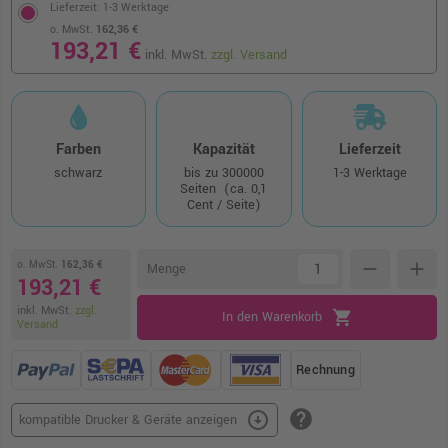
Lieferzeit: 1-3 Werktage
o. MwSt.
162,36 €
193,21 €
inkl. MwSt.
zzgl. Versand
Farben
Kapazität
Lieferzeit
schwarz
bis zu 300000
1-3 Werktage
Seiten
(ca. 0,1
Cent / Seite)
o. MwSt.
162,36 €
remove
add
Menge
193,21 €
inkl. MwSt.
zzgl.
shopping_cart
In den Warenkorb
Versand
Rechnung
help
arrow_circle_down
kompatible Drucker & Geräte anzeigen