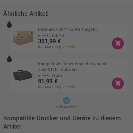
Ähnliche Artikel:
Lexmark 40X4765 Wartungskit
o. MwSt.
304,19 €
361,99 €
shopping_cart
inkl. MwSt.
zzgl. Versand
Kompatibler Toner ersetzt Lexmark
T654X11E · Schwarz
o. MwSt.
77,30 €
91,99 €
shopping_cart
inkl. MwSt.
zzgl. Versand
keyboard_arrow_down
Kompatibler Toner ersetzt Lexmark
mehr anzeigen
T650A11E · Schwarz
o. MwSt.
82,34 €
Kompatible Drucker und Geräte zu diesem
97,98 €
shopping_cart
Artikel
inkl. MwSt.
zzgl. Versand