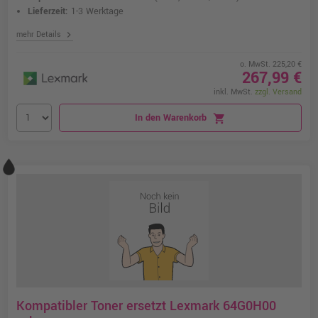
Lieferzeit:
1-3 Werktage
chevron_right
mehr Details
o. MwSt. 225,20 €
267,99 €
inkl. MwSt.
zzgl. Versand
In den Warenkorb
shopping_cart
Kompatibler Toner ersetzt Lexmark 64G0H00