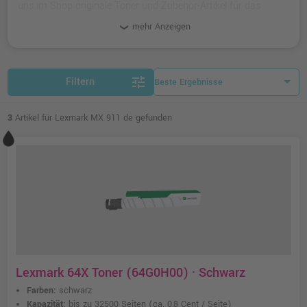
uns im Shop originale Toner und Zubehör-Artikel für das
Gerät.
mehr Anzeigen
tune
Filtern
3
Artikel für Lexmark MX 911 de gefunden
Lexmark 64X Toner (64G0H00) · Schwarz
Farben:
schwarz
Kapazität:
bis zu 32500 Seiten
(ca. 0,8 Cent / Seite)