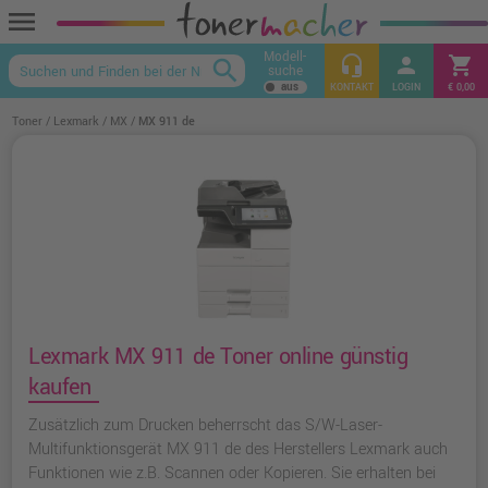
menu
Modell-
headset_mic
person
shopping_cart
search
suche
keyboard_arrow_up
KONTAKT
LOGIN
€ 0,00
Toner
Lexmark
MX
MX 911 de
Lexmark MX 911 de Toner online günstig
kaufen
Zusätzlich zum Drucken beherrscht das S/W-Laser-
Multifunktionsgerät MX 911 de des Herstellers Lexmark auch
Funktionen wie z.B. Scannen oder Kopieren. Sie erhalten bei