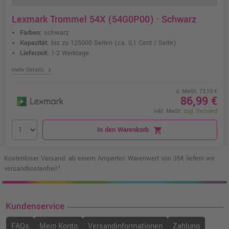
Lexmark Trommel 54X (54G0P00) · Schwarz
Farben:
schwarz
Kapazität:
bis zu 125000 Seiten
(ca. 0,1 Cent / Seite)
Lieferzeit:
1-2 Werktage
chevron_right
mehr Details
o. MwSt. 73,10 €
86,99 €
inkl. MwSt.
zzgl. Versand
In den Warenkorb
shopping_cart
Kostenloser Versand: ab einem Ampertec Warenwert von 35€ liefern wir
versandkostenfrei!¹
Kundenservice
FAQs
Mein Konto
Versandinformationen
Zahlung