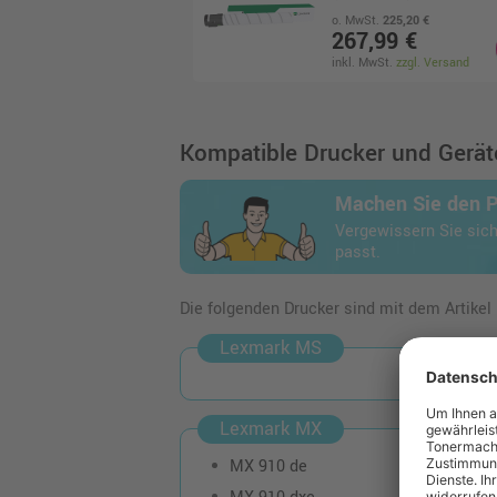
o. MwSt.
225,20 €
267,99 €
inkl. MwSt.
zzgl. Versand
Kompatible Drucker und Geräte
Machen Sie den 
Vergewissern Sie sich
passt.
Die folgenden Drucker sind mit dem Artikel
Lexmark MS
Lexmark MX
MX 910 de