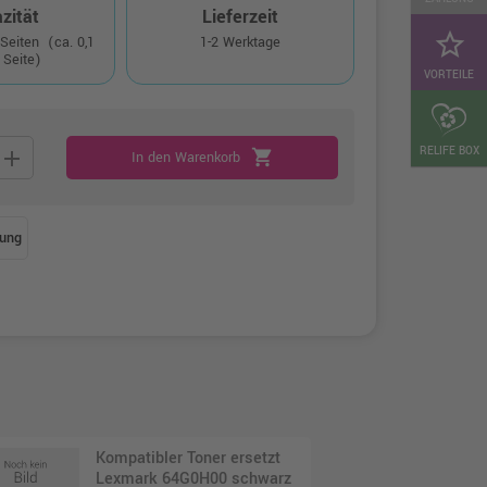
zität
Lieferzeit
star_border
 Seiten
(ca. 0,1
1-2 Werktage
 Seite)
VORTEILE
RELIFE BOX
add
shopping_cart
In den Warenkorb
ung
Kompatibler Toner ersetzt
Lexmark 64G0H00 schwarz