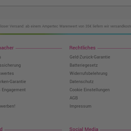
loser Versand: ab einem Ampertec Warenwert von 35€ liefern wir versandkoste
macher
Rechtliches
s
Geld-Zurück-Garantie
tssicherung
Batteriegesetz
swertes
Widerrufsbelehrung
ken-Garantie
Datenschutz
s Engagement
Cookie Einstellungen
AGB
 werben!
Impressum
nd
Social Media