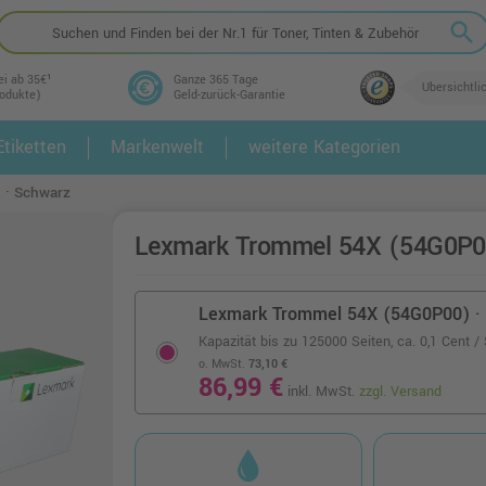
search
ei ab 35€¹
Ganze 365 Tage
Übersichtli
rodukte)
Geld-zurück-Garantie
tiketten
Markenwelt
weitere Kategorien
2.
3.
 · Schwarz
Lexmark Trommel 54X (54G0P0
Lexmark Trommel 54X (54G0P00) ·
Kapazität bis zu 125000 Seiten,
ca. 0,1 Cent / 
o. MwSt.
73,10 €
86,99 €
inkl. MwSt.
zzgl. Versand