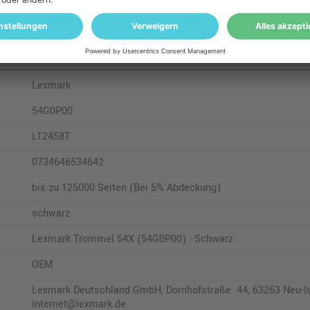
Lexmark
54G0P00
LT2458T
0734646534642
bis zu 125000 Seiten (Bei 5% Abdeckung)
schwarz
Lexmark Trommel 54X (54G0P00) · Schwarz
OEM
Lexmark Deutschland GmbH, Dornhofstraße 44, 63263 Neu-Ise
internet@lexmark.de