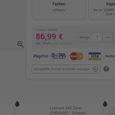
Farben
Kapa
schwarz
bis zu 125000
Cent /
o. MwSt.
73,10 €
86,99 €
remove
Menge
zoom_in
inkl. MwSt.
zzgl. Versand
Rechn
help
arrow_circle_down
kompatible Drucker & Geräte anzeigen
Lexmark 54X Toner
(54G0H00) · Schwarz