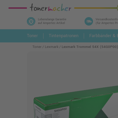
Lebenslange Garantie
Versandkostenfr
auf Ampertec Artikel
(für Ampertec P
In 3 einfachen Schritten ihr Druckermodell
Toner
Tintenpatronen
Farbbänder & E
1.
und alle dazu passenden Artikel finden ➤
Toner
Lexmark
Lexmark Trommel 54X (54G0P00)