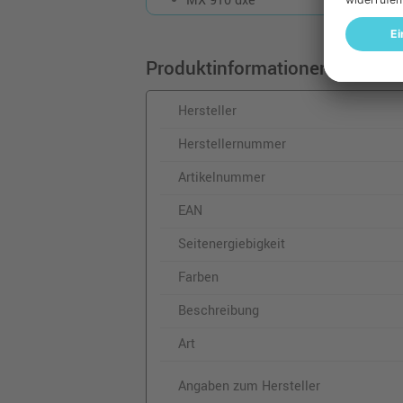
MX 910 dxe
Produktinformationen
Hersteller
Herstellernummer
Artikelnummer
EAN
Seitenergiebigkeit
Farben
Beschreibung
Art
Angaben zum Hersteller