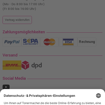
(Mo - Do 8:00 bis 17:00 Uhr)
(Fr 8:00 bis 16:00 Uhr)
Vertrag widerrufen
Zahlungsmöglichkeiten
Rechnung
Versand
Social Media
¹ Nur gültig für den Versand innerhalb Deutschlands. Befindet sich ein Warenwert
von mindestens 35€ (inkl. Mwst.) an Ampertec Artikeln in Ihrem Warenkorb, ist der