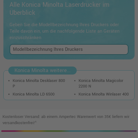
Alle Konica Minolta Laserdrucker im
Überblick
Geben Sie die Modellbezeichnung Ihres Druckers oder
Teile davon ein, um die nachfolgende Liste an Geräten
einzuschränken
Konica Minolta weitere...
Konica Minolta Desklaser 800
Konica Minolta Magicolor
P
2200 N
Konica Minolta LD 6500
Konica Minolta Winlaser 400
Kostenloser Versand: ab einem Ampertec Warenwert von 35€ liefern wir
versandkostenfrei!¹