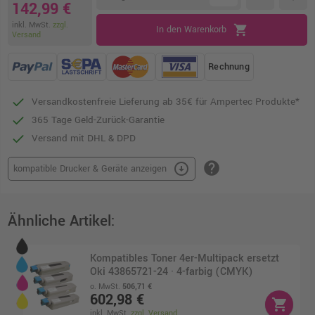
142,99 €
inkl. MwSt.
zzgl.
shopping_cart
In den Warenkorb
Versand
Rechnung
Versandkostenfreie Lieferung ab 35€ für Ampertec Produkte*
365 Tage Geld-Zurück-Garantie
Versand mit DHL & DPD
help
arrow_circle_down
kompatible Drucker & Geräte anzeigen
Ähnliche Artikel:
Kompatibles Toner 4er-Multipack ersetzt
Oki 43865721-24 · 4-farbig (CMYK)
o. MwSt.
506,71 €
602,98 €
shopping_cart
inkl. MwSt.
zzgl. Versand