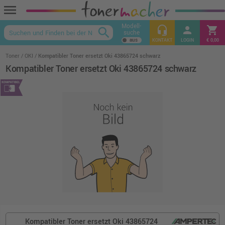
menu
Modell-
headset_mic
person
shopping_cart
search
suche
keyboard_arrow_up
KONTAKT
LOGIN
€ 0,00
Toner
OKI
Kompatibler Toner ersetzt Oki 43865724 schwarz
Kompatibler Toner ersetzt Oki 43865724 schwarz
Kompatibler Toner ersetzt Oki 43865724