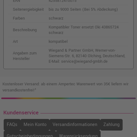
EAN
4255872410075
Seitenergiebigkeit
bis zu 9000 Seiten (Bei 5% Abdeckung)
Farben
schwarz
Kompatibler Toner ersetzt Oki 43865724
Beschreibung
schwarz
Art
kompatibel
Wiegand & Partner GmbH, Werner-von-
Angaben zum
Siemens-Str. 6, 82140 Olching, Deutschland,
Hersteller
E-Mail: service@wiegand-gmbh.de
Kostenloser Versand: ab einem Ampertec Warenwert von 35€ liefern wir
versandkostenfrei!¹
Kundenservice
FAQs
Mein Konto
Versandinformationen
Zahlung
Gutscheinbedingungen
Warenrücksendung