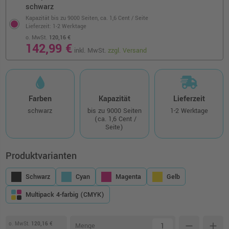
schwarz
Kapazität bis zu 9000 Seiten,
ca. 1,6 Cent / Seite
Lieferzeit: 1-2 Werktage
o. MwSt.
120,16 €
142,99 €
inkl. MwSt.
zzgl. Versand
Farben
Kapazität
Lieferzeit
schwarz
bis zu 9000 Seiten
1-2 Werktage
(ca. 1,6 Cent /
Seite)
Produktvarianten
Schwarz
Cyan
Magenta
Gelb
Multipack 4-farbig (CMYK)
o. MwSt.
120,16 €
remove
add
Menge