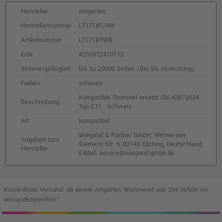
inkl. MwSt.
zzgl. Versand
Hersteller
Ampertec
Herstellernummer
LT1718T/AM
Artikelnummer
LT1718T-WB
EAN
4255872410112
Seitenergiebigkeit
bis zu 20000 Seiten (Bei 5% Abdeckung)
Farben
schwarz
Kompatible Trommel ersetzt Oki 43870024
Beschreibung
Typ C11 · Schwarz
Art
kompatibel
Wiegand & Partner GmbH, Werner-von-
Angaben zum
Siemens-Str. 6, 82140 Olching, Deutschland,
Hersteller
E-Mail: service@wiegand-gmbh.de
Kostenloser Versand: ab einem Ampertec Warenwert von 35€ liefern wir
versandkostenfrei!¹