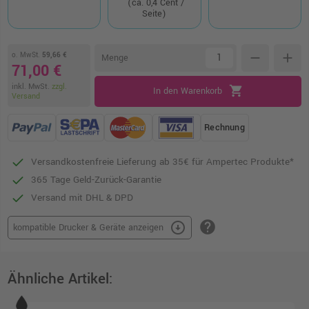
(ca. 0,4 Cent /
Seite)
o. MwSt.
59,66 €
remove
add
Menge
71,00 €
inkl. MwSt.
zzgl.
shopping_cart
In den Warenkorb
Versand
Rechnung
Versandkostenfreie Lieferung ab 35€ für Ampertec Produkte*
365 Tage Geld-Zurück-Garantie
Versand mit DHL & DPD
help
arrow_circle_down
kompatible Drucker & Geräte anzeigen
Ähnliche Artikel: