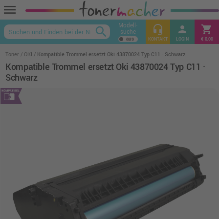
menu
Modell-
headset_mic
person
shopping_cart
search
suche
keyboard_arrow_up
KONTAKT
LOGIN
€ 0,00
Toner
OKI
Kompatible Trommel ersetzt Oki 43870024 Typ C11 · Schwarz
Kompatible Trommel ersetzt Oki 43870024 Typ C11 ·
Schwarz