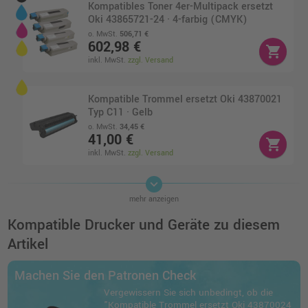
Kompatibles Toner 4er-Multipack ersetzt
Oki 43865721-24 · 4-farbig (CMYK)
o. MwSt.
506,71 €
602,98 €
shopping_cart
inkl. MwSt.
zzgl. Versand
Kompatible Trommel ersetzt Oki 43870021
Typ C11 · Gelb
o. MwSt.
34,45 €
41,00 €
shopping_cart
inkl. MwSt.
zzgl. Versand
keyboard_arrow_down
Kompatible Trommel ersetzt Oki 43870023
mehr anzeigen
Typ C11 cyan
o. MwSt.
64,70 €
Kompatible Drucker und Geräte zu diesem
76,99 €
shopping_cart
Artikel
inkl. MwSt.
zzgl. Versand
Machen Sie den Patronen Check
Kompatibler Toner ersetzt Oki 43865721 ·
Vergewissern Sie sich unbedingt, ob die
Gelb
"Kompatible Trommel ersetzt Oki 43870024