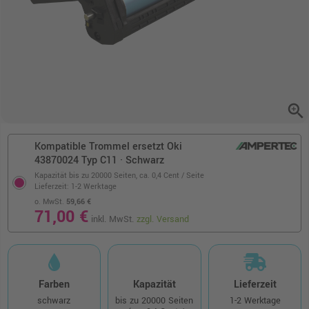
zoom_in
Kompatible Trommel ersetzt Oki
43870024 Typ C11 · Schwarz
Kapazität bis zu 20000 Seiten,
ca. 0,4 Cent / Seite
Lieferzeit: 1-2 Werktage
o. MwSt.
59,66 €
71,00 €
inkl. MwSt.
zzgl. Versand
Farben
Kapazität
Lieferzeit
schwarz
bis zu 20000 Seiten
1-2 Werktage