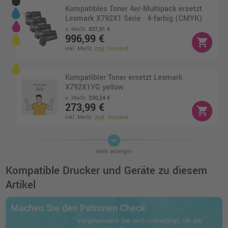
Kompatibles Toner 4er-Multipack ersetzt
Lexmark X792X1 Serie · 4-farbig (CMYK)
o. MwSt.
837,81 €
996,99 €
shopping_cart
inkl. MwSt.
zzgl. Versand
Kompatibler Toner ersetzt Lexmark
X792X1YG yellow
o. MwSt.
230,24 €
273,99 €
shopping_cart
inkl. MwSt.
zzgl. Versand
keyboard_arrow_down
Kompatibler Toner ersetzt Lexmark
mehr anzeigen
X792X1MG magenta
o. MwSt.
230,24 €
Kompatible Drucker und Geräte zu diesem
273,99 €
shopping_cart
Artikel
inkl. MwSt.
zzgl. Versand
Machen Sie den Patronen Check
Kompatibler Toner ersetzt Lexmark
Vergewissern Sie sich unbedingt, ob die
X792X1KG schwarz