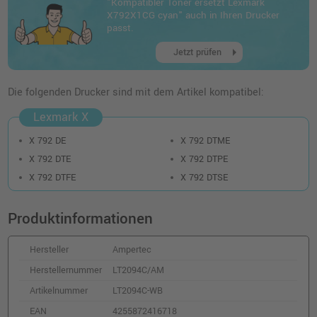
"Kompatibler Toner ersetzt Lexmark
o. MwSt.
232,76 €
X792X1CG cyan" auch in Ihren Drucker
276,98 €
shopping_cart
passt.
inkl. MwSt.
zzgl. Versand
arrow_right
Jetzt prüfen
Die folgenden Drucker sind mit dem Artikel kompatibel:
Lexmark X
X 792 DE
X 792 DTME
X 792 DTE
X 792 DTPE
X 792 DTFE
X 792 DTSE
Produktinformationen
Hersteller
Ampertec
Herstellernummer
LT2094C/AM
Artikelnummer
LT2094C-WB
EAN
4255872416718