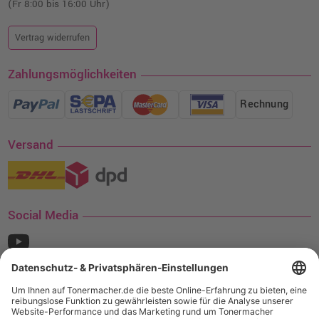
(Fr 8:00 bis 16:00 Uhr)
Vertrag widerrufen
Zahlungsmöglichkeiten
Rechnung
Versand
Social Media
¹ Nur gültig für den Versand innerhalb Deutschlands. Befindet sich ein Warenwert
von mindestens 35€ (inkl. Mwst.) an Ampertec Artikeln in Ihrem Warenkorb, ist der
Versand für Sie kostenfrei.