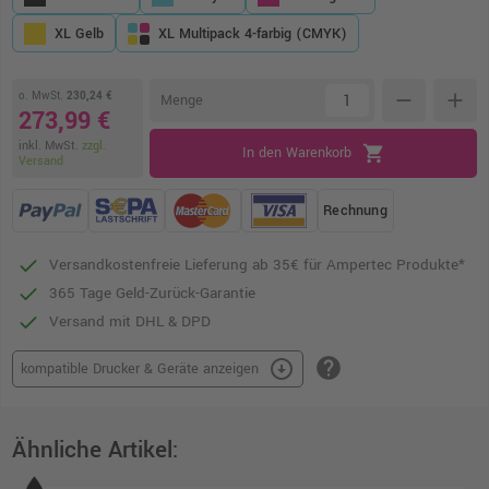
XL Gelb
XL Multipack 4-farbig (CMYK)
o. MwSt.
230,24 €
remove
add
Menge
273,99 €
inkl. MwSt.
zzgl.
shopping_cart
In den Warenkorb
Versand
Rechnung
Versandkostenfreie Lieferung ab 35€ für Ampertec Produkte*
365 Tage Geld-Zurück-Garantie
Versand mit DHL & DPD
help
arrow_circle_down
kompatible Drucker & Geräte anzeigen
Ähnliche Artikel: