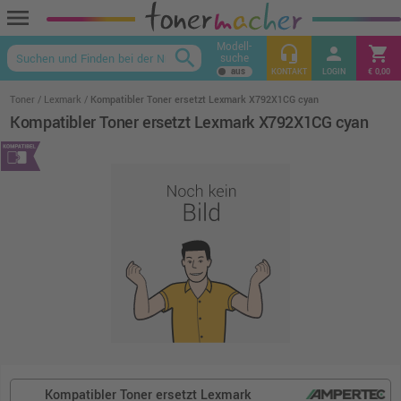
menu
Modell-
headset_mic
person
shopping_cart
search
suche
keyboard_arrow_up
KONTAKT
LOGIN
€ 0,00
Toner
Lexmark
Kompatibler Toner ersetzt Lexmark X792X1CG cyan
Kompatibler Toner ersetzt Lexmark X792X1CG cyan
Kompatibler Toner ersetzt Lexmark