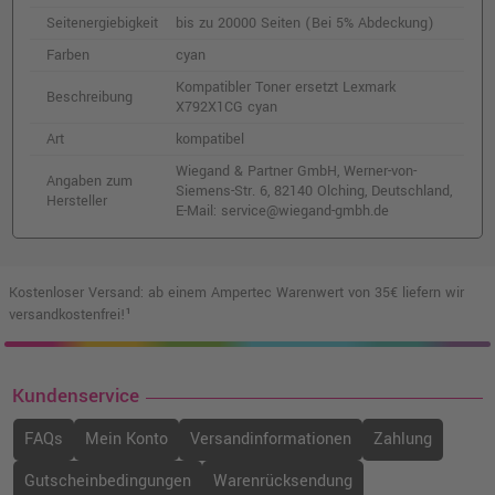
Seitenergiebigkeit
bis zu 20000 Seiten (Bei 5% Abdeckung)
Farben
cyan
Kompatibler Toner ersetzt Lexmark
Beschreibung
X792X1CG cyan
Art
kompatibel
Wiegand & Partner GmbH, Werner-von-
Angaben zum
Siemens-Str. 6, 82140 Olching, Deutschland,
Hersteller
E-Mail: service@wiegand-gmbh.de
Kostenloser Versand: ab einem Ampertec Warenwert von 35€ liefern wir
versandkostenfrei!¹
Kundenservice
FAQs
Mein Konto
Versandinformationen
Zahlung
Gutscheinbedingungen
Warenrücksendung