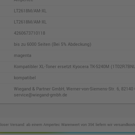
LT2618M/AM-XL
LT2618M/AM-XL
4260673710118
bis zu 6000 Seiten (Bei 5% Abdeckung)
magenta
Kompatibler XL-Toner ersetzt Kyocera TK-5240M (1T02R7BNL
kompatibel
Wiegand & Partner GmbH, Werner-von-Siemens-Str. 6, 82140 O
service@wiegand-gmbh.de
loser Versand: ab einem Ampertec Warenwert von 35€ liefern wir versandkoste