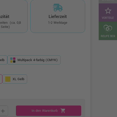
star_border
zität
Lieferzeit
VORTEILE
Seiten
(ca. 0,8
1-2 Werktage
 Seite)
RELIFE BOX
elb
Multipack 4-farbig (CMYK)
XL Gelb
add
shopping_cart
In den Warenkorb