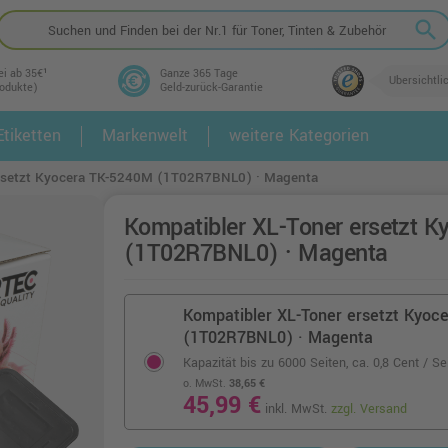
search
ei ab 35€¹
Ganze 365 Tage
Übersichtli
rodukte)
Geld-zurück-Garantie
tiketten
Markenwelt
weitere Kategorien
2.
3.
ersetzt Kyocera TK-5240M (1T02R7BNL0) · Magenta
Kompatibler XL-Toner ersetzt 
(1T02R7BNL0) · Magenta
Kompatibler XL-Toner ersetzt Kyoc
(1T02R7BNL0) · Magenta
Kapazität bis zu 6000 Seiten,
ca. 0,8 Cent / Se
o. MwSt.
38,65 €
45,99 €
inkl. MwSt.
zzgl. Versand