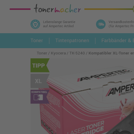
Lebenslange Garantie
Versandkostenfr
auf Ampertec Artikel
(für Ampertec P
In 3 einfachen Schritten ihr Druckermodell
Toner
Tintenpatronen
Farbbänder & E
1.
und alle dazu passenden Artikel finden ➤
Toner
Kyocera
TK-5240
Kompatibler XL-Toner 