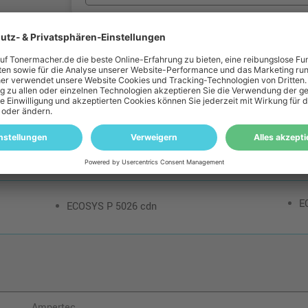
 zu diesem Artikel
Patronen Check
 unbedingt, ob die "Kompatibler XL-Toner ersetzt Kyocera TK-5240
n Drucker passt.
 kompatibel:
E
ECOSYS P 5026 cdn
Ampertec