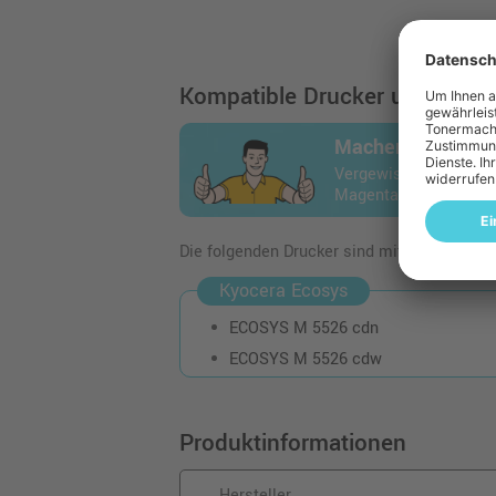
Kompatible Drucker und Geräte
Machen Sie den 
Vergewissern Sie sich
Magenta" auch in Ihre
Die folgenden Drucker sind mit dem Artikel
Kyocera Ecosys
ECOSYS M 5526 cdn
ECOSYS M 5526 cdw
Produktinformationen
Hersteller