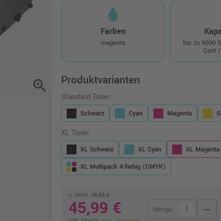
Farben
Kapa
magenta
bis zu 6000 
Cent /
Produktvarianten
zoom_in
Standard Toner:
Schwarz
Cyan
Magenta
G
XL Toner:
XL Schwarz
XL Cyan
XL Magenta
XL Multipack 4-farbig (CMYK)
o. MwSt.
38,65 €
45,99 €
remove
Menge