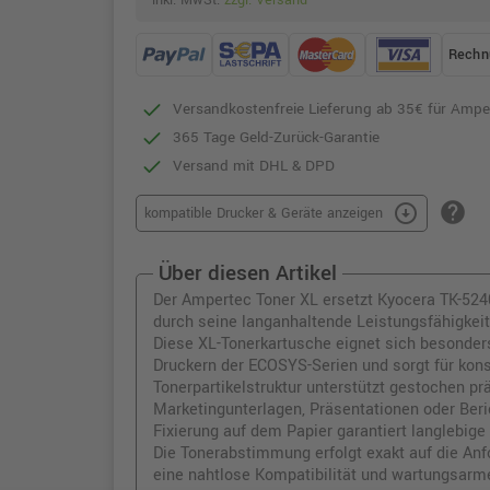
inkl. MwSt.
zzgl. Versand
Rechn
Versandkostenfreie Lieferung ab 35€ für Ampe
365 Tage Geld-Zurück-Garantie
Versand mit DHL & DPD
help
arrow_circle_down
kompatible Drucker & Geräte anzeigen
Über diesen Artikel
Der Ampertec Toner XL ersetzt Kyocera TK-52
durch seine langanhaltende Leistungsfähigkeit 
Diese XL-Tonerkartusche eignet sich besonders
Druckern der ECOSYS-Serien und sorgt für konsi
Tonerpartikelstruktur unterstützt gestochen pr
Marketingunterlagen, Präsentationen oder Beri
Fixierung auf dem Papier garantiert langlebi
Die Tonerabstimmung erfolgt exakt auf die Anf
eine nahtlose Kompatibilität und wartungsarme