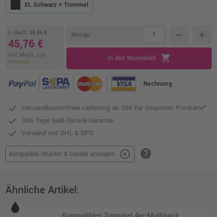
XL Schwarz + Trommel
o. MwSt.
38,45 €
remove
add
Menge
45,76 €
inkl. MwSt.
zzgl.
shopping_cart
In den Warenkorb
Versand
Rechnung
Versandkostenfreie Lieferung ab 35€ für Ampertec Produkte*
365 Tage Geld-Zurück-Garantie
Versand mit DHL & DPD
help
arrow_circle_down
kompatible Drucker & Geräte anzeigen
Ähnliche Artikel:
Kompatibles Trommel 4er-Multipack