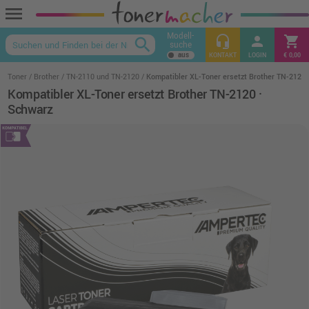
menu
Modell-
headset_mic
person
shopping_cart
search
suche
keyboard_arrow_up
KONTAKT
LOGIN
€ 0,00
Toner
Brother
TN-2110 und TN-2120
Kompatibler XL-Toner ersetzt Brother TN-2120 
Kompatibler XL-Toner ersetzt Brother TN-2120 ·
Schwarz