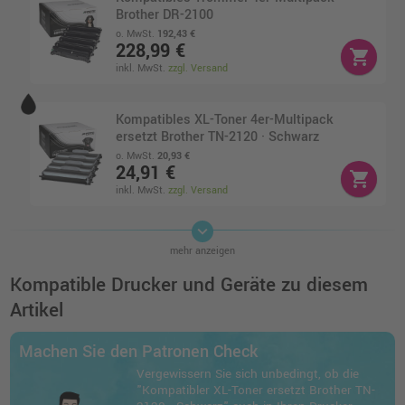
Brother DR-2100
o. MwSt.
192,43 €
228,99 €
shopping_cart
inkl. MwSt.
zzgl. Versand
Kompatibles XL-Toner 4er-Multipack
ersetzt Brother TN-2120 · Schwarz
o. MwSt.
20,93 €
24,91 €
shopping_cart
inkl. MwSt.
zzgl. Versand
keyboard_arrow_down
Kompatibles Toner 4er-Pack ersetzt Brother
mehr anzeigen
TN-2120 · Schwarz
o. MwSt.
161,34 €
Kompatible Drucker und Geräte zu diesem
191,99 €
shopping_cart
Artikel
inkl. MwSt.
zzgl. Versand
Machen Sie den Patronen Check
Kompatible Trommel ersetzt Brother DR-
Vergewissern Sie sich unbedingt, ob die
2100 schwarz
"Kompatibler XL-Toner ersetzt Brother TN-
o. MwSt.
53,77 €