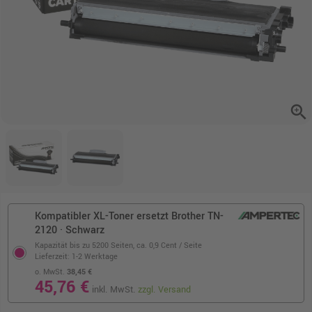
zoom_in
Kompatibler XL-Toner ersetzt Brother TN-
2120 · Schwarz
Kapazität bis zu 5200 Seiten,
ca. 0,9 Cent / Seite
Lieferzeit: 1-2 Werktage
o. MwSt.
38,45 €
45,76 €
inkl. MwSt.
zzgl. Versand