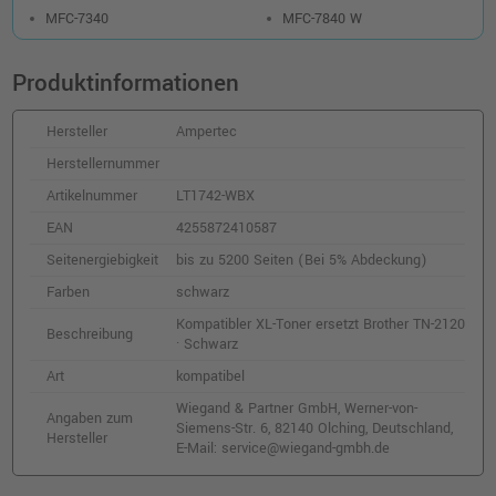
MFC-7340
MFC-7840 W
Produktinformationen
Hersteller
Ampertec
Herstellernummer
Artikelnummer
LT1742-WBX
EAN
4255872410587
Seitenergiebigkeit
bis zu 5200 Seiten (Bei 5% Abdeckung)
Farben
schwarz
Kompatibler XL-Toner ersetzt Brother TN-2120
Beschreibung
· Schwarz
Art
kompatibel
Wiegand & Partner GmbH, Werner-von-
Angaben zum
Siemens-Str. 6, 82140 Olching, Deutschland,
Hersteller
E-Mail: service@wiegand-gmbh.de