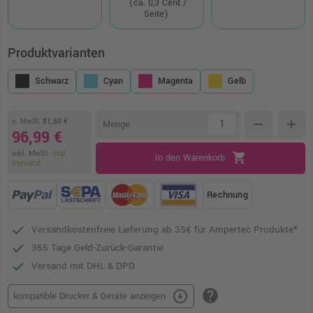
(ca. 0,3 Cent /
Seite)
Produktvarianten
Schwarz
Cyan
Magenta
Gelb
o. MwSt.
81,50 €
remove
add
Menge
96,99 €
inkl. MwSt.
zzgl.
shopping_cart
In den Warenkorb
Versand
Rechnung
Versandkostenfreie Lieferung ab 35€ für Ampertec Produkte*
365 Tage Geld-Zurück-Garantie
Versand mit DHL & DPD
help
arrow_circle_down
kompatible Drucker & Geräte anzeigen