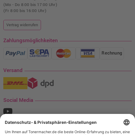
(Mo - Do 8:00 bis 17:00 Uhr)
(Fr 8:00 bis 16:00 Uhr)
Vertrag widerrufen
Zahlungsmöglichkeiten
Rechnung
Versand
Social Media
¹ Nur gültig für den Versand innerhalb Deutschlands. Befindet sich ein Warenwert
von mindestens 35€ (inkl. Mwst.) an Ampertec Artikeln in Ihrem Warenkorb, ist der