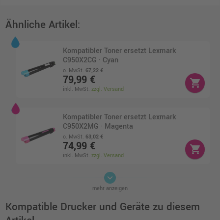
Ähnliche Artikel:
Kompatibler Toner ersetzt Lexmark
C950X2CG · Cyan
o. MwSt.
67,22 €
79,99 €
shopping_cart
inkl. MwSt.
zzgl. Versand
Kompatibler Toner ersetzt Lexmark
C950X2MG · Magenta
o. MwSt.
63,02 €
74,99 €
shopping_cart
inkl. MwSt.
zzgl. Versand
keyboard_arrow_down
Kompatibler Toner ersetzt Lexmark
mehr anzeigen
C950X2YG · Gelb
o. MwSt.
80,66 €
Kompatible Drucker und Geräte zu diesem
95,99 €
shopping_cart