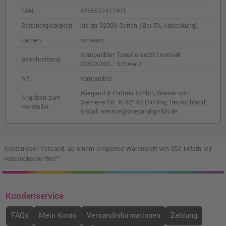
EAN
4255872417401
Seitenergiebigkeit
bis zu 32000 Seiten (Bei 5% Abdeckung)
Farben
schwarz
Kompatibler Toner ersetzt Lexmark
Beschreibung
C950X2KG · Schwarz
Art
kompatibel
Wiegand & Partner GmbH, Werner-von-
Angaben zum
Siemens-Str. 6, 82140 Olching, Deutschland,
Hersteller
E-Mail: service@wiegand-gmbh.de
Kostenloser Versand: ab einem Ampertec Warenwert von 35€ liefern wir
versandkostenfrei!¹
Kundenservice
FAQs
Mein Konto
Versandinformationen
Zahlung