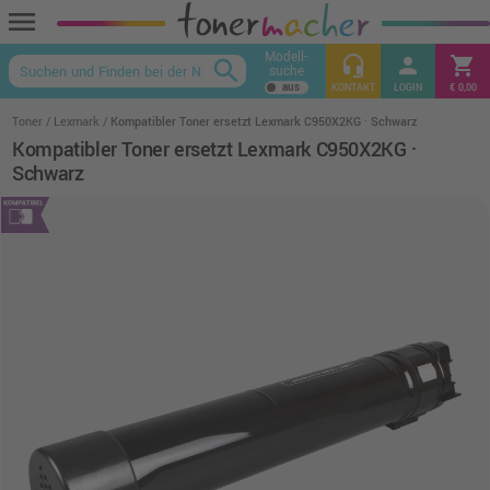
menu
Modell-
headset_mic
person
shopping_cart
search
suche
keyboard_arrow_up
KONTAKT
LOGIN
€ 0,00
Toner
Lexmark
Kompatibler Toner ersetzt Lexmark C950X2KG · Schwarz
Kompatibler Toner ersetzt Lexmark C950X2KG ·
Schwarz