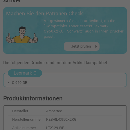
Artikel
inkl. MwSt.
zzgl. Versand
Machen Sie den Patronen Check
Vergewissern Sie sich unbedingt, ob die
"Kompatibler Toner ersetzt Lexmark
C950X2KG · Schwarz" auch in Ihren Drucker
passt.
arrow_right
Jetzt prüfen
Die folgenden Drucker sind mit dem Artikel kompatibel:
Lexmark C
C 950 DE
Produktinformationen
Hersteller
Ampertec
Herstellernummer
REB-RL-C950X2KG
Artikelnummer
LT2129-WB