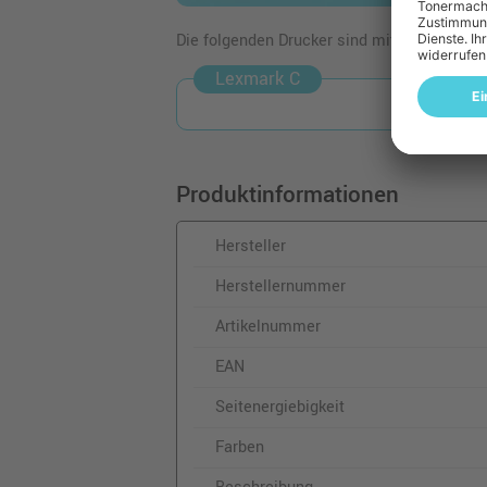
Die folgenden Drucker sind mit dem Artikel
Lexmark C
Produktinformationen
Hersteller
Herstellernummer
Artikelnummer
EAN
Seitenergiebigkeit
Farben