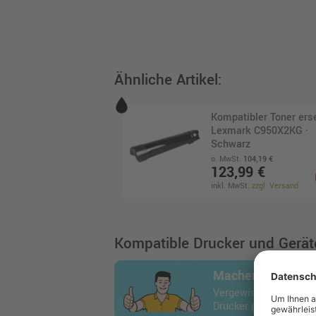
Ähnliche Artikel:
Kompatibler Toner ers
Lexmark C950X2KG ·
Schwarz
o. MwSt.
104,19 €
123,99 €
inkl. MwSt.
zzgl. Versand
Kompatible Drucker und Geräte
Machen Sie den 
Vergewissern Sie sich
Drucker passt.