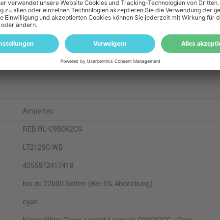
 kompatibel:
C 950 DE
Ampertec
REB-RL-C950X2CG
LT2129C-WB
4255872417418
bis zu 22000 Seiten (Bei 5% Abdeckung)
cyan