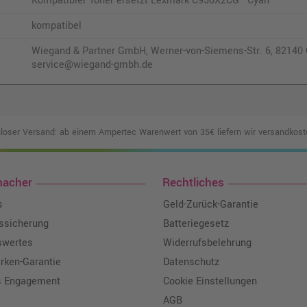
Kompatibler Toner ersetzt Lexmark C950X2CG · Cyan
kompatibel
Wiegand & Partner GmbH, Werner-von-Siemens-Str. 6, 82140 O
service@wiegand-gmbh.de
loser Versand: ab einem Ampertec Warenwert von 35€ liefern wir versandkoste
macher
Rechtliches
s
Geld-Zurück-Garantie
tssicherung
Batteriegesetz
swertes
Widerrufsbelehrung
ken-Garantie
Datenschutz
s Engagement
Cookie Einstellungen
AGB