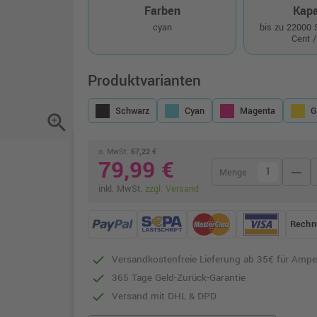
Farben
Kapa
cyan
bis zu 22000
Cent /
Produktvarianten
Schwarz
Cyan
Magenta
G
zoom_in
o. MwSt.
67,22 €
79,99 €
remove
Menge
inkl. MwSt.
zzgl. Versand
Rechn
Versandkostenfreie Lieferung ab 35€ für Ampe
365 Tage Geld-Zurück-Garantie
Versand mit DHL & DPD