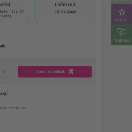
zität
Lieferzeit
star_border
 Seiten
(ca. 0,4
1-2 Werktage
 Seite)
VORTEILE
RELIFE BOX
elb
add
shopping_cart
In den Warenkorb
ung
rtec Produkte*