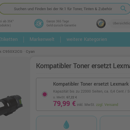
search
ei ab 35€¹
Ganze 365 Tage
Übersichtli
rodukte)
Geld-zurück-Garantie
tiketten
Markenwelt
weitere Kategorien
2.
3.
rk C950X2CG · Cyan
Kompatibler Toner ersetzt Lex
Kompatibler Toner ersetzt Lexmark
Kapazität bis zu 22000 Seiten,
ca. 0,4 Cent / S
o. MwSt.
67,22 €
79,99 €
inkl. MwSt.
zzgl. Versand