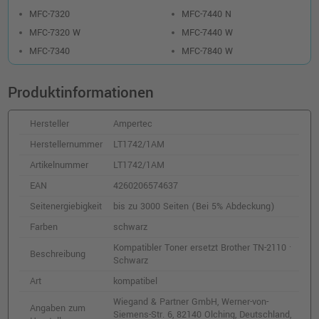
MFC-7320
MFC-7440 N
MFC-7320 W
MFC-7440 W
MFC-7340
MFC-7840 W
Produktinformationen
Hersteller
Ampertec
Herstellernummer
LT1742/1AM
Artikelnummer
LT1742/1AM
EAN
4260206574637
Seitenergiebigkeit
bis zu 3000 Seiten (Bei 5% Abdeckung)
Farben
schwarz
Kompatibler Toner ersetzt Brother TN-2110 ·
Beschreibung
Schwarz
Art
kompatibel
Wiegand & Partner GmbH, Werner-von-
Angaben zum
Siemens-Str. 6, 82140 Olching, Deutschland,