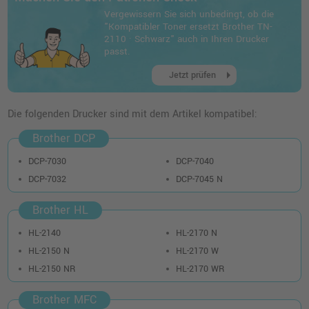
Vergewissern Sie sich unbedingt, ob die
"Kompatibler Toner ersetzt Brother TN-
2110 · Schwarz" auch in Ihren Drucker
passt.
arrow_right
Jetzt prüfen
Die folgenden Drucker sind mit dem Artikel kompatibel:
Brother DCP
DCP-7030
DCP-7040
DCP-7032
DCP-7045 N
Brother HL
HL-2140
HL-2170 N
HL-2150 N
HL-2170 W
HL-2150 NR
HL-2170 WR
Brother MFC