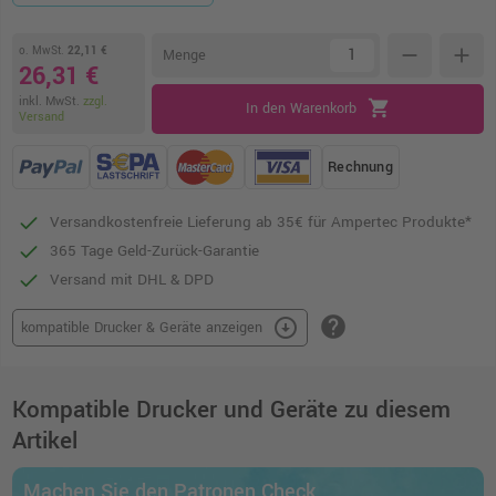
o. MwSt.
22,11 €
remove
add
Menge
26,31 €
inkl. MwSt.
zzgl.
shopping_cart
In den Warenkorb
Versand
Rechnung
Versandkostenfreie Lieferung ab 35€ für Ampertec Produkte*
365 Tage Geld-Zurück-Garantie
Versand mit DHL & DPD
help
arrow_circle_down
kompatible Drucker & Geräte anzeigen
Kompatible Drucker und Geräte zu diesem
Artikel
Machen Sie den Patronen Check