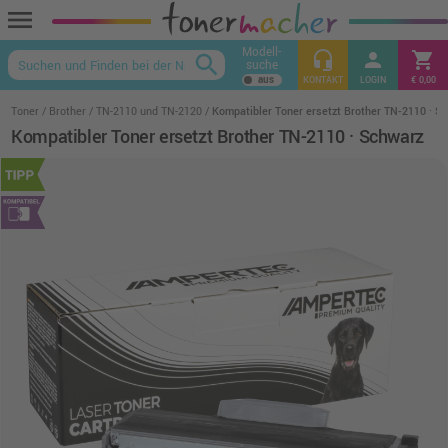
menu
Modell-
headset_mic
person
shopping_cart
search
suche
keyboard_arrow_up
KONTAKT
LOGIN
€ 0,00
Toner
Brother
TN-2110 und TN-2120
Kompatibler Toner ersetzt Brother TN-2110 · S
Kompatibler Toner ersetzt Brother TN-2110 · Schwarz