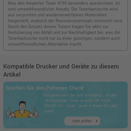
Was den Ampertec Toner 415X besonders auszeichnet, ist
sein umweltfreundlicher Ansatz. Die Tonerkartusche wird
aus recycelten und wiederverwertbaren Materialien
hergestellt, wodurch der Ressourceneinsatz minimiert wird.
Durch den Einsatz dieses Toners tragen Sie aktiv zur
Reduzierung von Abfall und zur Nachhaltigkeit bei, was die
Tonerkartusche nicht nur zu einer günstigen, sondern auch
umweltfreundlichen Alternative macht.
Kompatible Drucker und Geräte zu diesem
Artikel
Machen Sie den Patronen Check
Vergewissern Sie sich unbedingt, ob die
"Kompatibler Toner ersetzt HP 415X
(W2031X) · Cyan" auch in Ihren Drucker
passt.
arrow_right
Jetzt prüfen