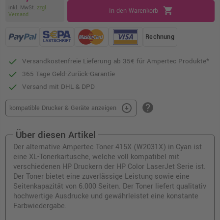
inkl. MwSt.
zzgl.
shopping_cart
In den Warenkorb
Versand
Rechnung
Versandkostenfreie Lieferung ab 35€ für Ampertec Produkte*
365 Tage Geld-Zurück-Garantie
Versand mit DHL & DPD
help
arrow_circle_down
kompatible Drucker & Geräte anzeigen
Über diesen Artikel
Der alternative Ampertec Toner 415X (W2031X) in Cyan ist
eine XL-Tonerkartusche, welche voll kompatibel mit
verschiedenen HP Druckern der HP Color LaserJet Serie ist.
Der Toner bietet eine zuverlässige Leistung sowie eine
Seitenkapazität von 6.000 Seiten. Der Toner liefert qualitativ
hochwertige Ausdrucke und gewährleistet eine konstante
Farbwiedergabe.