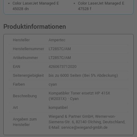
Color LaserJet Managed E
Color LaserJet Managed E
45028 dn
47528 f
Produktinformationen
Hersteller
Ampertec
Herstellernummer
LT2857C/AM
Artikelnummer
LT2857C/AM
EAN
4260673712020
Seitenergiebigkeit
bis zu 6000 Seiten (Bei 5% Abdeckung)
Farben
cyan
Kompatibler Toner ersetzt HP 415X
Beschreibung
(W2031X) · Cyan
Art
kompatibel
Wiegand & Partner GmbH, Werner-von-
Angaben zum
Siemens-Str. 6, 82140 Olching, Deutschland,
Hersteller
E-Mail: service@wiegand-gmbh.de