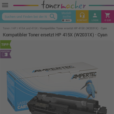
menu
Modell-
headset_mic
person
shopping_cart
search
suche
keyboard_arrow_up
KONTAKT
LOGIN
€ 0,00
Toner
HP
415A und 415X
Kompatibler Toner ersetzt HP 415X (W2031X) · Cyan
Kompatibler Toner ersetzt HP 415X (W2031X) · Cyan