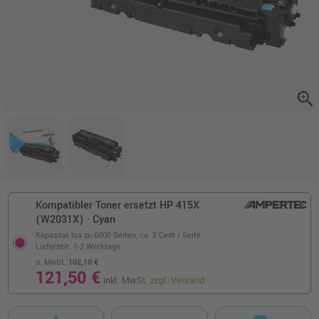
zoom_in
Kompatibler Toner ersetzt HP 415X
(W2031X) · Cyan
Kapazität bis zu 6000 Seiten,
ca. 2 Cent / Seite
Lieferzeit: 1-2 Werktage
o. MwSt.
102,10 €
121,50 €
inkl. MwSt.
zzgl. Versand