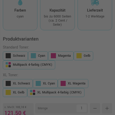
Farben
Kapazität
Lieferzeit
cyan
bis zu 6000 Seiten
1-2 Werktage
(ca. 2 Cent /
Seite)
Produktvarianten
Standard Toner:
Schwarz
Cyan
Magenta
Gelb
Multipack 4-farbig (CMYK)
XL Toner:
XL Schwarz
XL Cyan
XL Magenta
XL Gelb
XL Multipack 4-farbig (CMYK)
o. MwSt.
102,10 €
remove
add
Menge
121,50 €