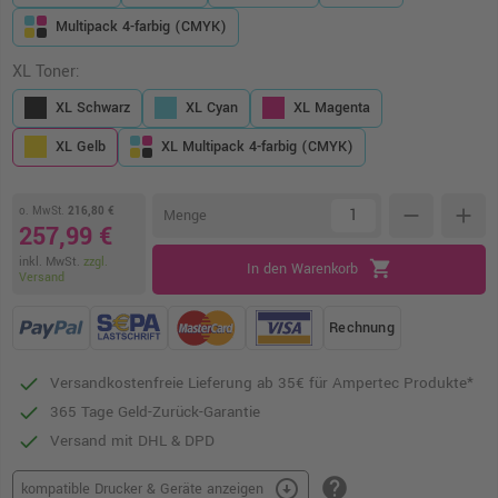
Multipack 4-farbig (CMYK)
XL Toner:
XL Schwarz
XL Cyan
XL Magenta
XL Gelb
XL Multipack 4-farbig (CMYK)
o. MwSt.
216,80 €
remove
add
Menge
257,99 €
inkl. MwSt.
zzgl.
shopping_cart
In den Warenkorb
Versand
Rechnung
Versandkostenfreie Lieferung ab 35€ für Ampertec Produkte*
365 Tage Geld-Zurück-Garantie
Versand mit DHL & DPD
help
arrow_circle_down
kompatible Drucker & Geräte anzeigen