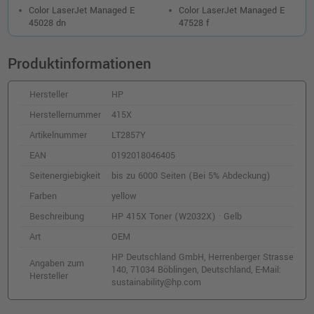
HP 415A Toner (W2030A) · Schwarz
Color LaserJet Managed E
Color LaserJet Managed E
o. MwSt.
89,91 €
45028 dn
47528 f
106,99 €
shopping_cart
inkl. MwSt.
zzgl. Versand
Produktinformationen
Hersteller
HP
Herstellernummer
415X
Artikelnummer
LT2857Y
EAN
0192018046405
Seitenergiebigkeit
bis zu 6000 Seiten (Bei 5% Abdeckung)
Farben
yellow
Beschreibung
HP 415X Toner (W2032X) · Gelb
Art
OEM
HP Deutschland GmbH, Herrenberger Strasse
Angaben zum
140, 71034 Böblingen, Deutschland, E-Mail:
Hersteller
sustainability@hp.com