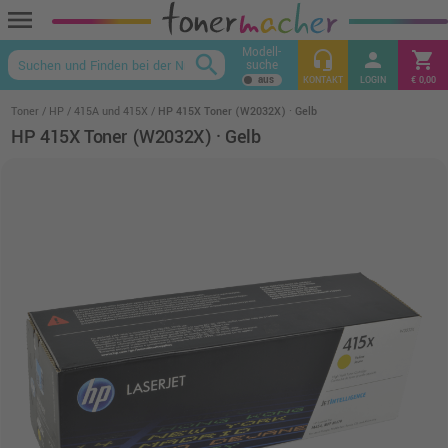
menu
Modell-
headset_mic
person
shopping_cart
search
suche
keyboard_arrow_up
KONTAKT
LOGIN
€ 0,00
Toner
HP
415A und 415X
HP 415X Toner (W2032X) · Gelb
HP 415X Toner (W2032X) · Gelb