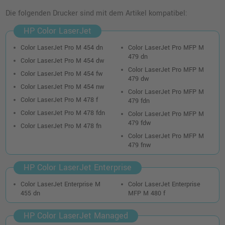
o. MwSt.
216,80 €
257,99 €
Die folgenden Drucker sind mit dem Artikel kompatibel:
shopping_cart
inkl. MwSt.
zzgl. Versand
HP Color LaserJet
Color LaserJet Pro M 454 dn
Color LaserJet Pro MFP M
HP 415X Toner (W2030X) · Schwarz
479 dn
Color LaserJet Pro M 454 dw
o. MwSt.
159,66 €
190,00 €
Color LaserJet Pro MFP M
shopping_cart
Color LaserJet Pro M 454 fw
479 dw
inkl. MwSt.
zzgl. Versand
Color LaserJet Pro M 454 nw
Color LaserJet Pro MFP M
Color LaserJet Pro M 478 f
479 fdn
HP 415X Toner (W2031X) · Cyan
Color LaserJet Pro M 478 fdn
Color LaserJet Pro MFP M
o. MwSt.
201,67 €
479 fdw
Color LaserJet Pro M 478 fn
239,99 €
shopping_cart
Color LaserJet Pro MFP M
inkl. MwSt.
zzgl. Versand
479 fnw
HP Color LaserJet Enterprise
HP 415A Toner (W2032A) · Gelb
o. MwSt.
115,96 €
Color LaserJet Enterprise M
Color LaserJet Enterprise
137,99 €
shopping_cart
455 dn
MFP M 480 f
inkl. MwSt.
zzgl. Versand
HP Color LaserJet Managed