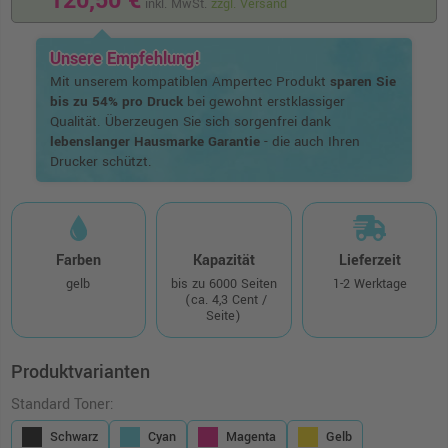
120,50 €
inkl. MwSt.
zzgl. Versand
Unsere Empfehlung!
Mit unserem kompatiblen Ampertec Produkt
sparen Sie
bis zu 54% pro Druck
bei gewohnt erstklassiger
Qualität. Überzeugen Sie sich sorgenfrei dank
lebenslanger Hausmarke Garantie
- die auch Ihren
Drucker schützt.
Farben
Kapazität
Lieferzeit
gelb
bis zu 6000 Seiten
1-2 Werktage
(ca. 4,3 Cent /
Seite)
Produktvarianten
Standard Toner:
Schwarz
Cyan
Magenta
Gelb