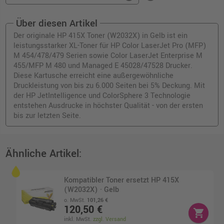
Über diesen Artikel
Der originale HP 415X Toner (W2032X) in Gelb ist ein
leistungsstarker XL-Toner für HP Color LaserJet Pro (MFP)
M 454/478/479 Serien sowie Color LaserJet Enterprise M
455/MFP M 480 und Managed E 45028/47528 Drucker.
Diese Kartusche erreicht eine außergewöhnliche
Druckleistung von bis zu 6.000 Seiten bei 5% Deckung. Mit
der HP JetIntelligence und ColorSphere 3 Technologie
entstehen Ausdrucke in höchster Qualität - von der ersten
bis zur letzten Seite.
Ähnliche Artikel:
Kompatibler Toner ersetzt HP 415X
(W2032X) · Gelb
o. MwSt.
101,26 €
120,50 €
shopping_cart
inkl. MwSt.
zzgl. Versand