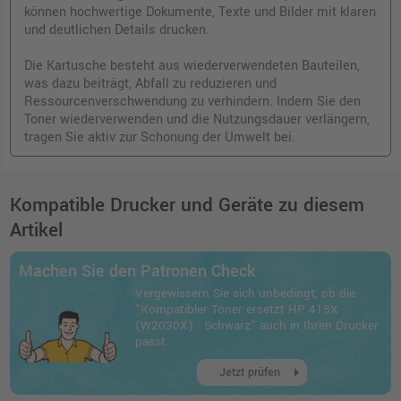
können hochwertige Dokumente, Texte und Bilder mit klaren
und deutlichen Details drucken.
Die Kartusche besteht aus wiederverwendeten Bauteilen,
was dazu beiträgt, Abfall zu reduzieren und
Ressourcenverschwendung zu verhindern. Indem Sie den
Toner wiederverwenden und die Nutzungsdauer verlängern,
tragen Sie aktiv zur Schonung der Umwelt bei.
Kompatible Drucker und Geräte zu diesem
Artikel
Machen Sie den Patronen Check
Vergewissern Sie sich unbedingt, ob die
"Kompatibler Toner ersetzt HP 415X
(W2030X) · Schwarz" auch in Ihren Drucker
passt.
arrow_right
Jetzt prüfen