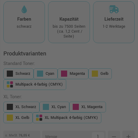
Farben
Kapazität
Lieferzeit
schwarz
bis zu 7500 Seiten
1-2 Werktage
(ca. 1,2 Cent /
Seite)
Produktvarianten
Standard Toner:
Schwarz
Cyan
Magenta
Gelb
Multipack 4-farbig (CMYK)
XL Toner:
XL Schwarz
XL Cyan
XL Magenta
XL Gelb
XL Multipack 4-farbig (CMYK)
o. MwSt.
76,05 €
remove
add
Menge