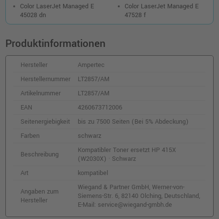
Color LaserJet Managed E
Color LaserJet Managed E
45028 dn
47528 f
Produktinformationen
Hersteller
Ampertec
Herstellernummer
LT2857/AM
Artikelnummer
LT2857/AM
EAN
4260673712006
Seitenergiebigkeit
bis zu 7500 Seiten (Bei 5% Abdeckung)
Farben
schwarz
Kompatibler Toner ersetzt HP 415X
Beschreibung
(W2030X) · Schwarz
Art
kompatibel
Wiegand & Partner GmbH, Werner-von-
Angaben zum
Siemens-Str. 6, 82140 Olching, Deutschland,
Hersteller
E-Mail: service@wiegand-gmbh.de