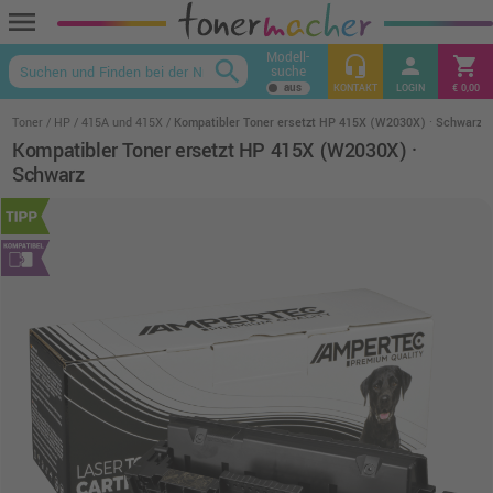
menu
Modell-
headset_mic
person
shopping_cart
search
suche
keyboard_arrow_up
KONTAKT
LOGIN
€ 0,00
Toner
HP
415A und 415X
Kompatibler Toner ersetzt HP 415X (W2030X) · Schwarz
Kompatibler Toner ersetzt HP 415X (W2030X) ·
Schwarz