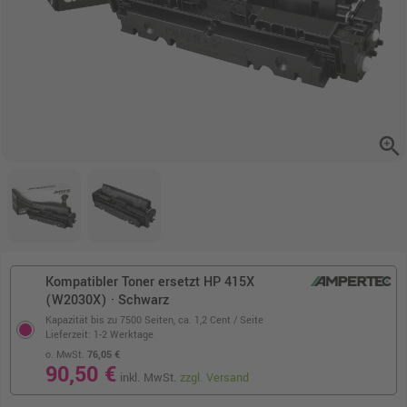
zoom_in
Kompatibler Toner ersetzt HP 415X
(W2030X) · Schwarz
Kapazität bis zu 7500 Seiten,
ca. 1,2 Cent / Seite
Lieferzeit: 1-2 Werktage
o. MwSt.
76,05 €
90,50 €
inkl. MwSt.
zzgl. Versand