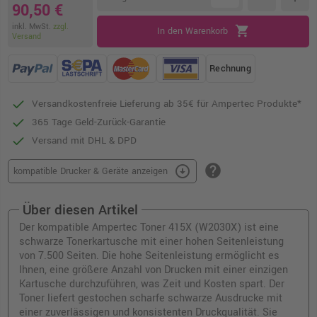
90,50 €
inkl. MwSt.
zzgl.
shopping_cart
In den Warenkorb
Versand
Rechnung
Versandkostenfreie Lieferung ab 35€ für Ampertec Produkte*
365 Tage Geld-Zurück-Garantie
Versand mit DHL & DPD
help
arrow_circle_down
kompatible Drucker & Geräte anzeigen
Über diesen Artikel
Der kompatible Ampertec Toner 415X (W2030X) ist eine
schwarze Tonerkartusche mit einer hohen Seitenleistung
von 7.500 Seiten. Die hohe Seitenleistung ermöglicht es
Ihnen, eine größere Anzahl von Drucken mit einer einzigen
Kartusche durchzuführen, was Zeit und Kosten spart. Der
Toner liefert gestochen scharfe schwarze Ausdrucke mit
einer zuverlässigen und konsistenten Druckqualität. Sie