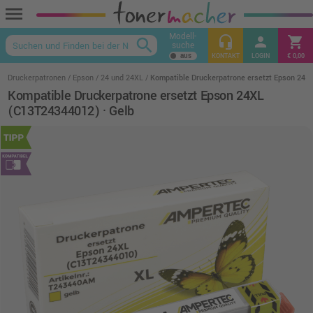
menu
Modell-
headset_mic
person
shopping_cart
search
suche
keyboard_arrow_up
KONTAKT
LOGIN
€ 0,00
Druckerpatronen
Epson
24 und 24XL
Kompatible Druckerpatrone ersetzt Epson 24X
Kompatible Druckerpatrone ersetzt Epson 24XL
(C13T24344012) · Gelb