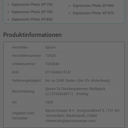
Epson 24 Druckerpatrone (C13T24244012) ·
Expression Photo XP-750
Expression Photo XP-960
Gelb
Expression Photo XP-760
Expression Photo XP-970
o. MwSt.
11,76 €
13,99 €
Expression Photo XP-850
shopping_cart
inkl. MwSt.
zzgl. Versand
Produktinformationen
Epson 24 Druckerpatrone (C13T24254012) ·
Photo Cyan
Hersteller
Epson
o. MwSt.
10,92 €
Herstellernummer
T2428
12,99 €
shopping_cart
inkl. MwSt.
zzgl. Versand
Artikelnummer
T242840
EAN
8715946615141
Epson 24XL Druckerpatrone
Seitenergiebigkeit
bis zu 2040 Seiten (Bei 5% Abdeckung)
(C13T24334012) · Magenta
Epson 24 Druckerpatronen Multipack
Beschreibung
o. MwSt.
16,80 €
(C13T24284011) · 6-farbig
19,99 €
shopping_cart
Art
OEM
inkl. MwSt.
zzgl. Versand
Epson Europe B.V., Hoogoorddreef 5, 1101 BA
Angaben zum
Amsterdam, Niederlande, E-Mail:
Epson 24XL Druckerpatrone
Hersteller
chemicals@epson-europe.com
(C13T24344012) · Gelb