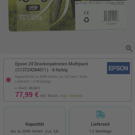
zoom_in
Epson 24 Druckerpatronen Multipack
(C13T24284011) · 6-farbig
Kapazität bis zu 2040 Seiten,
ca. 3,8 Cent / Seite
Lieferzeit: 1-2 Werktage
o. MwSt.
65,54 €
77,99 €
inkl. MwSt.
zzgl. Versand
Kapazität
Lieferzeit
bis zu 2040 Seiten
(ca. 3,8
1-2 Werktage