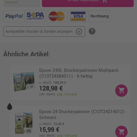
Versand
Rechnung
help
arrow_circle_down
kompatible Drucker & Geräte anzeigen
Ähnliche Artikel:
Epson 24XL Druckerpatronen Multipack
(C13T24384011) · 6-farbig
o. MwSt.
108,39 €
128,98 €
shopping_cart
inkl. MwSt.
zzgl. Versand
Epson 24 Druckerpatrone (C13T24214012) ·
Schwarz
o. MwSt.
13,44 €
15,99 €
shopping_cart
inkl. MwSt.
zzgl. Versand