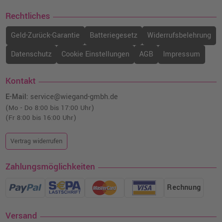
inkl. MwSt.
zzgl. Versand
Rechtliches
Epson 24XL Druckerpatrone
Geld-Zurück-Garantie
Batteriegesetz
Widerrufsbelehrung
(C13T24364012) · Magenta Hell
o. MwSt.
16,80 €
Datenschutz
Cookie Einstellungen
AGB
Impressum
19,99 €
shopping_cart
inkl. MwSt.
zzgl. Versand
Kontakt
E-Mail:
service@wiegand-gmbh.de
(Mo - Do 8:00 bis 17:00 Uhr)
(Fr 8:00 bis 16:00 Uhr)
Vertrag widerrufen
Zahlungsmöglichkeiten
Rechnung
Versand