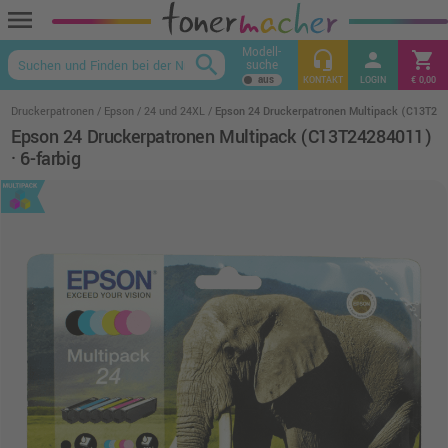
menu
Modell-
headset_mic
person
shopping_cart
search
suche
keyboard_arrow_up
KONTAKT
LOGIN
€ 0,00
Druckerpatronen
Epson
24 und 24XL
Epson 24 Druckerpatronen Multipack (C13T2428
Epson 24 Druckerpatronen Multipack (C13T24284011)
· 6-farbig