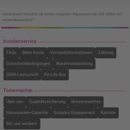
o. MwSt.
16,80 €
19,99 €
shopping_cart
inkl. MwSt.
zzgl. Versand
Kostenloser Versand: ab einem Ampertec Warenwert von 35€ liefern wir
versandkostenfrei!¹
Epson 24XL Druckerpatrone
(C13T24314012) · Schwarz
Kundenservice
o. MwSt.
17,64 €
20,99 €
shopping_cart
FAQs
Mein Konto
Versandinformationen
Zahlung
inkl. MwSt.
zzgl. Versand
Gutscheinbedingungen
Warenrücksendung
Epson 24XL Druckerpatrone
(C13T24324012) · Cyan
SEPA-Lastschrift
Re-Life Box
o. MwSt.
18,48 €
21,99 €
shopping_cart
Tonermacher
inkl. MwSt.
zzgl. Versand
Über uns
Qualitätssicherung
Wissenswertes
Epson 24XL Druckerpatrone
Hausmarken-Garantie
Soziales Engagement
Karriere
(C13T24354012) · Cyan Hell
o. MwSt.
16,80 €
19,99 €
Mit uns werben!
shopping_cart