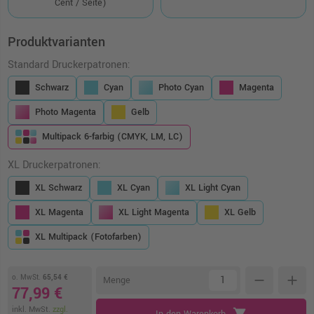
Cent / Seite)
Produktvarianten
Standard Druckerpatronen:
Schwarz
Cyan
Photo Cyan
Magenta
Photo Magenta
Gelb
Multipack 6-farbig (CMYK, LM, LC)
XL Druckerpatronen:
XL Schwarz
XL Cyan
XL Light Cyan
XL Magenta
XL Light Magenta
XL Gelb
XL Multipack (Fotofarben)
o. MwSt.
65,54 €
remove
add
Menge
77,99 €
inkl. MwSt.
zzgl.
shopping_cart
In den Warenkorb