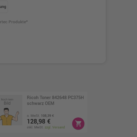
ung
rtec Produkte*
Ricoh Toner 842648 PC375H
schwarz OEM
o. MwSt.
108,39 €
128,98 €
shopping_cart
inkl. MwSt.
zzgl. Versand