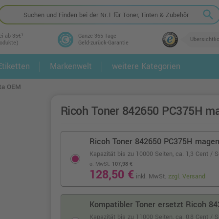
search
ei ab 35€¹
Ganze 365 Tage
Übersichtli
rodukte)
Geld-zurück-Garantie
tiketten
Markenwelt
weitere Kategorien
2.
3.
ta OEM
Ricoh Toner 842650 PC375H m
Ricoh Toner 842650 PC375H mage
Kapazität bis zu 10000 Seiten,
ca. 1,3 Cent / S
o. MwSt.
107,98 €
128,50 €
inkl. MwSt.
zzgl. Versand
Kompatibler Toner ersetzt Ricoh 
Kapazität bis zu 11000 Seiten,
ca. 0,8 Cent / 