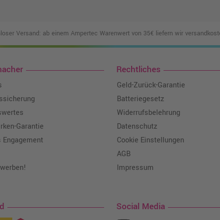
loser Versand: ab einem Ampertec Warenwert von 35€ liefern wir versandkoste
macher
Rechtliches
s
Geld-Zurück-Garantie
tssicherung
Batteriegesetz
swertes
Widerrufsbelehrung
ken-Garantie
Datenschutz
s Engagement
Cookie Einstellungen
AGB
 werben!
Impressum
nd
Social Media