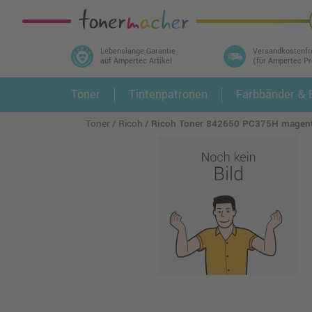
Lebenslange Garantie
Versandkostenfr
auf Ampertec Artikel
(für Ampertec P
In 3 einfachen Schritten ihr Druckermodell
Toner
Tintenpatronen
Farbbänder & E
1.
und alle dazu passenden Artikel finden ➤
Toner
Ricoh
Ricoh Toner 842650 PC375H magen