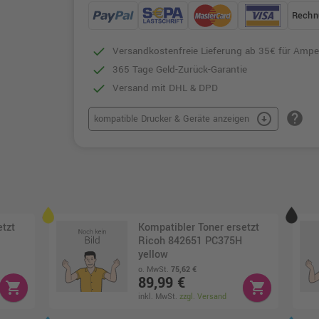
Rechn
Versandkostenfreie Lieferung ab 35€ für Ampe
365 Tage Geld-Zurück-Garantie
Versand mit DHL & DPD
help
arrow_circle_down
kompatible Drucker & Geräte anzeigen
etzt
Kompatibler Toner ersetzt
Ricoh 842651 PC375H
yellow
o. MwSt.
75,62 €
89,99 €
shopping_cart
shopping_cart
inkl. MwSt.
zzgl. Versand