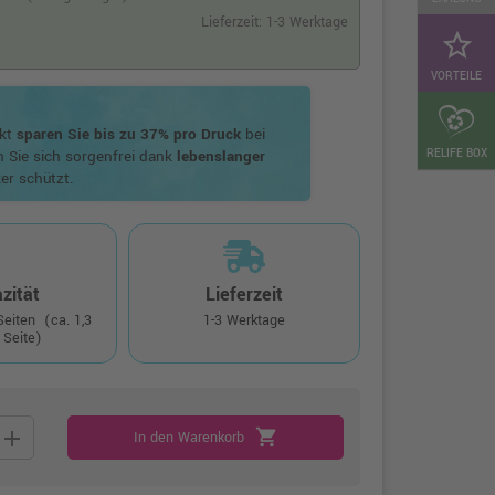
Lieferzeit: 1-3 Werktage
star_border
VORTEILE
ukt
sparen Sie bis zu 37% pro Druck
bei
RELIFE BOX
n Sie sich sorgenfrei dank
lebenslanger
er schützt.
zität
Lieferzeit
 Seiten
(ca. 1,3
1-3 Werktage
 Seite)
add
shopping_cart
In den Warenkorb