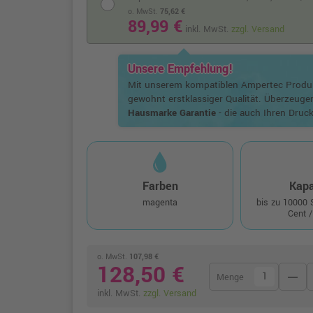
o. MwSt.
75,62 €
89,99 €
inkl. MwSt.
zzgl. Versand
Unsere Empfehlung!
Mit unserem kompatiblen Ampertec Prod
gewohnt erstklassiger Qualität. Überzeuge
Hausmarke Garantie
- die auch Ihren Druck
Farben
Kapa
magenta
bis zu 10000
Cent /
o. MwSt.
107,98 €
128,50 €
remove
Menge
inkl. MwSt.
zzgl. Versand