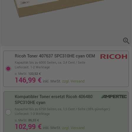
zoom_in
Ricoh Toner 407637 SPC310HE cyan OEM
Kapazität bis zu 6000 Seiten,
ca. 2,4 Cent / Seite
Lieferzeit: 1-2 Werktage
o. MwSt.
123,52 €
146,99 €
inkl. MwSt.
zzgl. Versand
Kompatibler Toner ersetzt Ricoh 406480
SPC310HE cyan
Kapazität bis zu 6750 Seiten,
ca. 1,5 Cent / Seite (38% günstiger)
Lieferzeit: 1-3 Werktage
o. MwSt.
86,55 €
102,99 €
inkl. MwSt.
zzgl. Versand