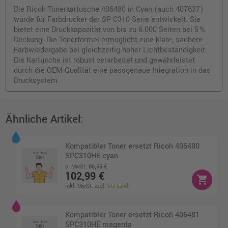
Die Ricoh Tonerkartusche 406480 in Cyan (auch 407637)
wurde für Farbdrucker der SP C310-Serie entwickelt. Sie
bietet eine Druckkapazität von bis zu 6.000 Seiten bei 5 %
Deckung. Die Tonerformel ermöglicht eine klare, saubere
Farbwiedergabe bei gleichzeitig hoher Lichtbeständigkeit.
Die Kartusche ist robust verarbeitet und gewährleistet
durch die OEM-Qualität eine passgenaue Integration in das
Drucksystem.
Ähnliche Artikel:
Kompatibler Toner ersetzt Ricoh 406480
SPC310HE cyan
o. MwSt.
86,55 €
102,99 €
shopping_cart
inkl. MwSt.
zzgl. Versand
Kompatibler Toner ersetzt Ricoh 406481
SPC310HE magenta