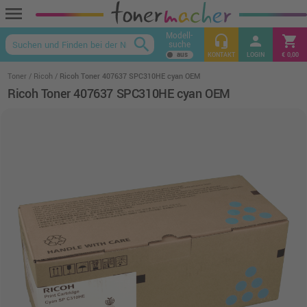
menu
Modell-
headset_mic
person
shopping_cart
search
suche
keyboard_arrow_up
KONTAKT
LOGIN
€ 0,00
Toner
Ricoh
Ricoh Toner 407637 SPC310HE cyan OEM
Ricoh Toner 407637 SPC310HE cyan OEM