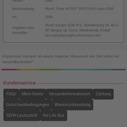
Farben
cyan
o. MwSt.
57,97 €
68,98 €
shopping_cart
Beschreibung
Ricoh Toner 407637 SPC310HE cyan OEM
inkl. MwSt.
zzgl. Versand
Art
OEM
Ricoh Europe SCM B.V., Blankenweg 24, 4612
Angaben zum
Ricoh Toner 407641 SPC310E cyan OEM
RC Bergen op Zoom, Niederlande, E-Mail:
Hersteller
o. MwSt.
91,59 €
reu.compliance@ricoh-europe.com
108,99 €
shopping_cart
inkl. MwSt.
zzgl. Versand
Kostenloser Versand: ab einem Ampertec Warenwert von 35€ liefern wir
Ricoh Resttonerbehälter 406066 OEM
versandkostenfrei!¹
o. MwSt.
20,16 €
23,99 €
shopping_cart
inkl. MwSt.
zzgl. Versand
Kundenservice
FAQs
Mein Konto
Versandinformationen
Zahlung
Gutscheinbedingungen
Warenrücksendung
SEPA-Lastschrift
Re-Life Box