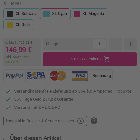
XL Toner:
XL Schwarz
XL Cyan
XL Magenta
XL Gelb
o. MwSt.
123,52 €
remove
add
Menge
146,99 €
inkl. MwSt.
zzgl.
shopping_cart
In den Warenkorb
Versand
Rechnung
Versandkostenfreie Lieferung ab 35€ für Ampertec Produkte*
365 Tage Geld-Zurück-Garantie
Versand mit DHL & DPD
help
arrow_circle_down
kompatible Drucker & Geräte anzeigen
Über diesen Artikel