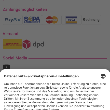
Zahlungsmöglichkeiten
Rechnung
Versand
Social Media
¹ Nur gültig für den Versand innerhalb Deutschlands. Befindet sich ein Warenwert
von mindestens 35€ (inkl. Mwst.) an Ampertec Artikeln in Ihrem Warenkorb, ist der
Versand für Sie kostenfrei.