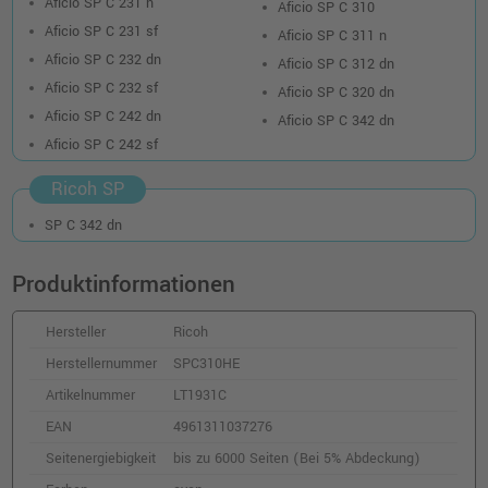
Aficio SP C 231 n
Aficio SP C 310
Ricoh Toner 407634 406479 SPC310HE
Aficio SP C 231 sf
Aficio SP C 311 n
schwarz OEM
Aficio SP C 232 dn
Aficio SP C 312 dn
o. MwSt.
89,07 €
Aficio SP C 232 sf
105,99 €
Aficio SP C 320 dn
shopping_cart
Aficio SP C 242 dn
inkl. MwSt.
zzgl. Versand
Aficio SP C 342 dn
Aficio SP C 242 sf
Ricoh Toner 407635 SPC310HE yellow OEM
Ricoh SP
o. MwSt.
89,91 €
106,99 €
shopping_cart
SP C 342 dn
inkl. MwSt.
zzgl. Versand
Produktinformationen
Ricoh Toner 407636 SPC310HE magenta
OEM
Hersteller
Ricoh
o. MwSt.
99,15 €
117,99 €
Herstellernummer
SPC310HE
shopping_cart
inkl. MwSt.
zzgl. Versand
Artikelnummer
LT1931C
EAN
4961311037276
Kompatibler Toner ersetzt Ricoh 406479
Seitenergiebigkeit
bis zu 6000 Seiten (Bei 5% Abdeckung)
SPC310HE schwarz