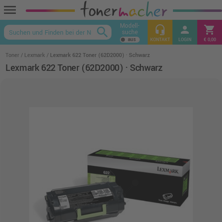
menu
Modell-
headset_mic
person
shopping_cart
search
suche
keyboard_arrow_up
KONTAKT
LOGIN
€ 0,00
Toner
Lexmark
Lexmark 622 Toner (62D2000) · Schwarz
Lexmark 622 Toner (62D2000) · Schwarz