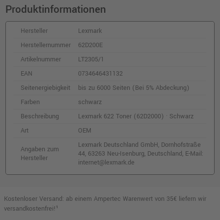
Produktinformationen
Hersteller
Lexmark
Herstellernummer
62D200E
Artikelnummer
LT2305/1
EAN
0734646431132
Seitenergiebigkeit
bis zu 6000 Seiten (Bei 5% Abdeckung)
Farben
schwarz
Beschreibung
Lexmark 622 Toner (62D2000) · Schwarz
Art
OEM
Lexmark Deutschland GmbH, Dornhofstraße
Angaben zum
44, 63263 Neu-Isenburg, Deutschland, E-Mail:
Hersteller
internet@lexmark.de
Kostenloser Versand: ab einem Ampertec Warenwert von 35€ liefern wir
versandkostenfrei!¹