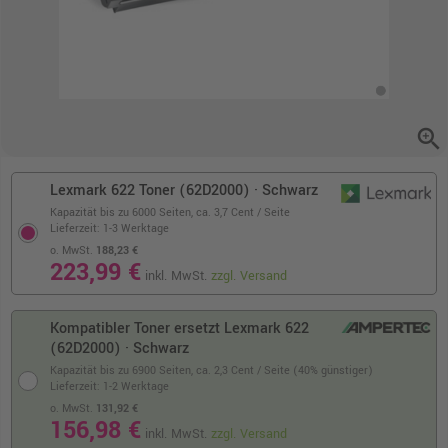
zoom_in
Lexmark 622 Toner (62D2000) · Schwarz
Kapazität bis zu 6000 Seiten,
ca. 3,7 Cent / Seite
Lieferzeit: 1-3 Werktage
o. MwSt.
188,23 €
223,99 €
inkl. MwSt.
zzgl. Versand
Kompatibler Toner ersetzt Lexmark 622
(62D2000) · Schwarz
Kapazität bis zu 6900 Seiten,
ca. 2,3 Cent / Seite (40% günstiger)
Lieferzeit: 1-2 Werktage
o. MwSt.
131,92 €
156,98 €
inkl. MwSt.
zzgl. Versand