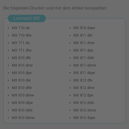
Lexmark 622H Toner (62D2H00) · Schwarz
Die folgenden Drucker sind mit dem Artikel kompatibel:
o. MwSt.
363,86 €
432,99 €
shopping_cart
Lexmark MX
inkl. MwSt.
zzgl. Versand
MX 710 de
MX 810 dxpe
MX 710 dhe
MX 811 dfe
MX 711 de
MX 811 dme
MX 711 dhe
MX 811 dpe
MX 810 dfe
MX 811 dxfe
MX 810 dme
MX 811 dxme
MX 810 dpe
MX 811 dxpe
MX 810 dte
MX 812 dfe
MX 810 dtfe
MX 812 dme
MX 810 dtme
MX 812 dpe
MX 810 dtpe
MX 812 dxfe
MX 810 dxfe
MX 812 dxme
MX 810 dxme
MX 812 dxpe