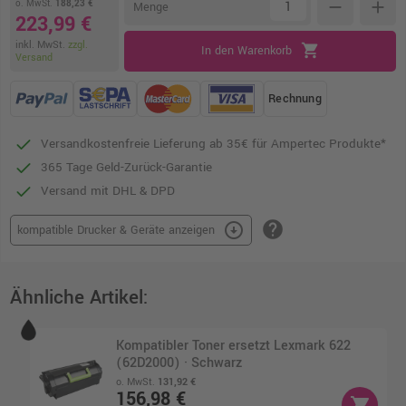
o. MwSt.
188,23 €
remove
add
Menge
223,99 €
inkl. MwSt.
zzgl.
shopping_cart
In den Warenkorb
Versand
Rechnung
Versandkostenfreie Lieferung ab 35€ für Ampertec Produkte*
365 Tage Geld-Zurück-Garantie
Versand mit DHL & DPD
help
arrow_circle_down
kompatible Drucker & Geräte anzeigen
Ähnliche Artikel:
Kompatibler Toner ersetzt Lexmark 622
(62D2000) · Schwarz
o. MwSt.
131,92 €
156,98 €
shopping_cart