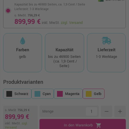
Kapazität bis zu 46900 Seiten,
ca. 1,9 Cent / Seite
Lieferzeit: 1-3 Werktage
o. MwSt.
756,29 €
899,99 €
inkl. MwSt.
zzgl. Versand
Farben
Kapazität
Lieferzeit
gelb
bis zu 46900 Seiten
1-3 Werktage
(ca. 1,9 Cent /
Seite)
Produktvarianten
Schwarz
Cyan
Magenta
Gelb
o. MwSt.
756,29 €
remove
add
Menge
899,99 €
inkl. MwSt.
zzgl.
shopping_cart
In den Warenkorb
Versand