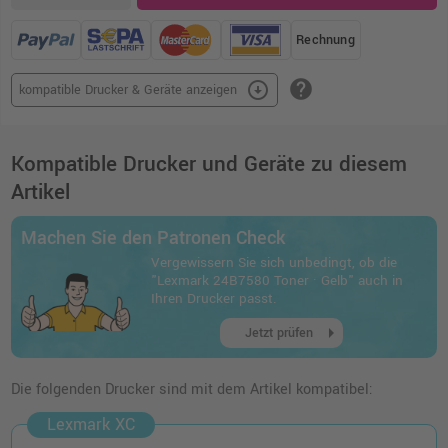
Rechnung
help
arrow_circle_down
kompatible Drucker & Geräte anzeigen
Kompatible Drucker und Geräte zu diesem
Artikel
Machen Sie den Patronen Check
Vergewissern Sie sich unbedingt, ob die
"Lexmark 24B7580 Toner · Gelb" auch in
Ihren Drucker passt.
arrow_right
Jetzt prüfen
Die folgenden Drucker sind mit dem Artikel kompatibel:
Lexmark XC