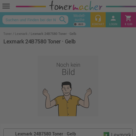
menu
Modell-
headset_mic
person
shopping_cart
search
suche
keyboard_arrow_up
KONTAKT
LOGIN
€ 0,00
Toner
Lexmark
Lexmark 24B7580 Toner · Gelb
Lexmark 24B7580 Toner · Gelb
Lexmark 24B7580 Toner · Gelb