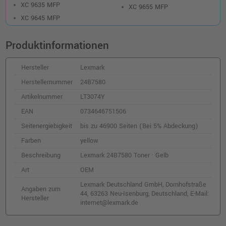
XC 9635 MFP
XC 9655 MFP
XC 9645 MFP
Produktinformationen
Hersteller
Lexmark
Herstellernummer
24B7580
Artikelnummer
LT3074Y
EAN
0734646751506
Seitenergiebigkeit
bis zu 46900 Seiten (Bei 5% Abdeckung)
Farben
yellow
Beschreibung
Lexmark 24B7580 Toner · Gelb
Art
OEM
Lexmark Deutschland GmbH, Dornhofstraße
Angaben zum
44, 63263 Neu-Isenburg, Deutschland, E-Mail:
Hersteller
internet@lexmark.de