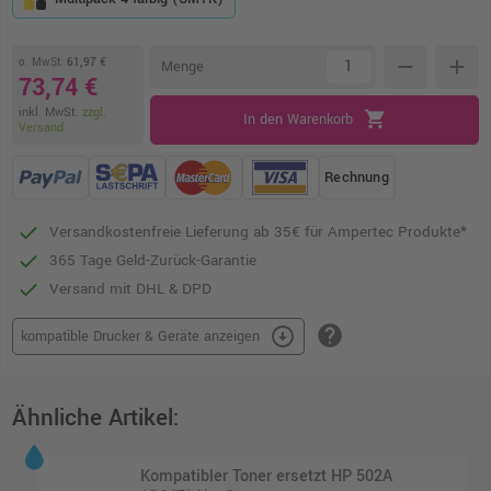
o. MwSt.
61,97 €
remove
add
Menge
73,74 €
inkl. MwSt.
zzgl.
shopping_cart
In den Warenkorb
Versand
Rechnung
Versandkostenfreie Lieferung ab 35€ für Ampertec Produkte*
365 Tage Geld-Zurück-Garantie
Versand mit DHL & DPD
help
arrow_circle_down
kompatible Drucker & Geräte anzeigen
Ähnliche Artikel:
Kompatibler Toner ersetzt HP 502A