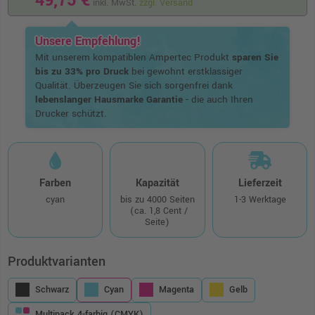
49,75 €
inkl. MwSt.
zzgl. Versand
Unsere Empfehlung!
Mit unserem kompatiblen Ampertec Produkt
sparen Sie
bis zu 33% pro Druck
bei gewohnt erstklassiger
Qualität. Überzeugen Sie sich sorgenfrei dank
lebenslanger Hausmarke Garantie
- die auch Ihren
Drucker schützt.
Farben
Kapazität
Lieferzeit
cyan
bis zu 4000 Seiten
1-3 Werktage
(ca. 1,8 Cent /
Seite)
Produktvarianten
Schwarz
Cyan
Magenta
Gelb
Multipack 4-farbig (CMYK)