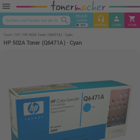
menu
Modell-
headset_mic
person
shopping_cart
search
suche
keyboard_arrow_up
KONTAKT
LOGIN
€ 0,00
Toner
HP
HP 502A Toner (Q6471A) · Cyan
HP 502A Toner (Q6471A) · Cyan