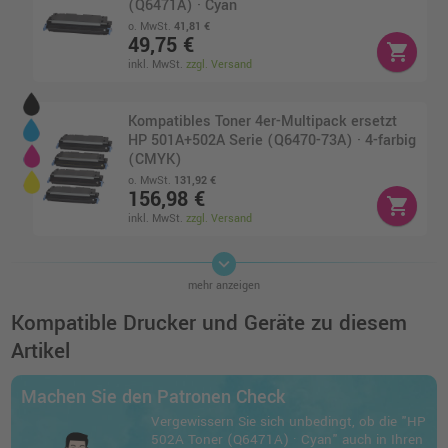
(Q6471A) · Cyan
o. MwSt.
41,81 €
49,75 €
shopping_cart
inkl. MwSt.
zzgl. Versand
Kompatibles Toner 4er-Multipack ersetzt
HP 501A+502A Serie (Q6470-73A) · 4-farbig
(CMYK)
o. MwSt.
131,92 €
156,98 €
shopping_cart
inkl. MwSt.
zzgl. Versand
keyboard_arrow_down
HP 502A Toner (Q6472A) · Gelb
mehr anzeigen
o. MwSt.
61,97 €
73,74 €
Kompatible Drucker und Geräte zu diesem
shopping_cart
inkl. MwSt.
zzgl. Versand
Artikel
HP 502A Toner (Q6473A) · Magenta
Machen Sie den Patronen Check
o. MwSt.
61,97 €
Vergewissern Sie sich unbedingt, ob die "HP
73,74 €
shopping_cart
502A Toner (Q6471A) · Cyan" auch in Ihren