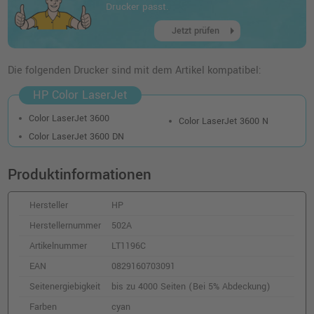
inkl. MwSt.
zzgl. Versand
Drucker passt.
arrow_right
Jetzt prüfen
Kompatibler Toner ersetzt HP 502A
(Q6472A) · Gelb
Die folgenden Drucker sind mit dem Artikel kompatibel:
o. MwSt.
41,81 €
49,75 €
shopping_cart
HP Color LaserJet
inkl. MwSt.
zzgl. Versand
Color LaserJet 3600
Color LaserJet 3600 N
Kompatibler Toner ersetzt HP 502A
Color LaserJet 3600 DN
(Q6473A) · Magenta
o. MwSt.
41,81 €
Produktinformationen
49,75 €
shopping_cart
inkl. MwSt.
zzgl. Versand
Hersteller
HP
Herstellernummer
502A
Artikelnummer
LT1196C
EAN
0829160703091
Seitenergiebigkeit
bis zu 4000 Seiten (Bei 5% Abdeckung)
Farben
cyan