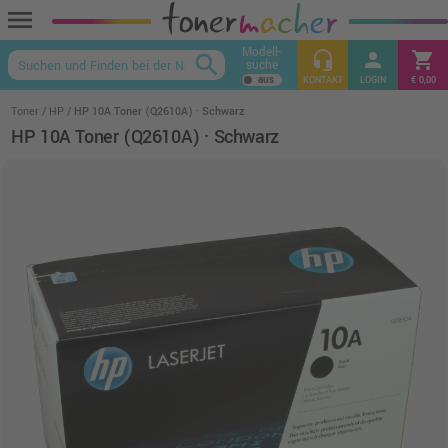
menu
Modell-
headset_mic
person
shopping_cart
search
suche
keyboard_arrow_up
KONTAKT
LOGIN
€ 0,00
Toner
HP
HP 10A Toner (Q2610A) · Schwarz
HP 10A Toner (Q2610A) · Schwarz