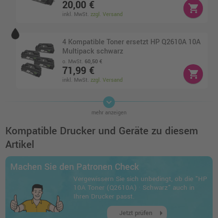
20,00 €
shopping_cart
inkl. MwSt.
zzgl. Versand
4 Kompatible Toner ersetzt HP Q2610A 10A
Multipack schwarz
o. MwSt.
60,50 €
71,99 €
shopping_cart
inkl. MwSt.
zzgl. Versand
keyboard_arrow_down
Kompatibles Toner Doppelpack ersetzt HP
mehr anzeigen
10A (Q2610D) · Schwarz
o. MwSt.
28,56 €
Kompatible Drucker und Geräte zu diesem
33,99 €
shopping_cart
Artikel
inkl. MwSt.
zzgl. Versand
Machen Sie den Patronen Check
Vergewissern Sie sich unbedingt, ob die "HP
10A Toner (Q2610A) · Schwarz" auch in
Ihren Drucker passt.
arrow_right
Jetzt prüfen