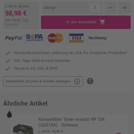
o. MwSt.
83,18 €
remove
add
Menge
98,98 €
inkl. MwSt.
zzgl.
shopping_cart
In den Warenkorb
Versand
Rechnung
Versandkostenfreie Lieferung ab 35€ für Ampertec Produkte*
365 Tage Geld-Zurück-Garantie
Versand mit DHL & DPD
help
arrow_circle_down
kompatible Drucker & Geräte anzeigen
Ähnliche Artikel:
Kompatibler Toner ersetzt HP 10A
(Q2610A) · Schwarz
o. MwSt.
16,81 €