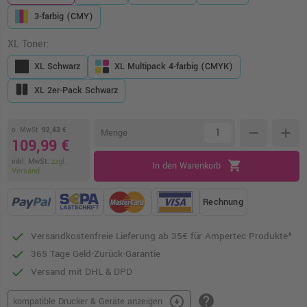
3-farbig (CMY)
XL Toner:
XL Schwarz
XL Multipack 4-farbig (CMYK)
XL 2er-Pack Schwarz
o. MwSt.
92,43 €
remove
add
Menge
109,99 €
inkl. MwSt.
zzgl.
shopping_cart
In den Warenkorb
Versand
Rechnung
Versandkostenfreie Lieferung ab 35€ für Ampertec Produkte*
365 Tage Geld-Zurück-Garantie
Versand mit DHL & DPD
help
arrow_circle_down
kompatible Drucker & Geräte anzeigen