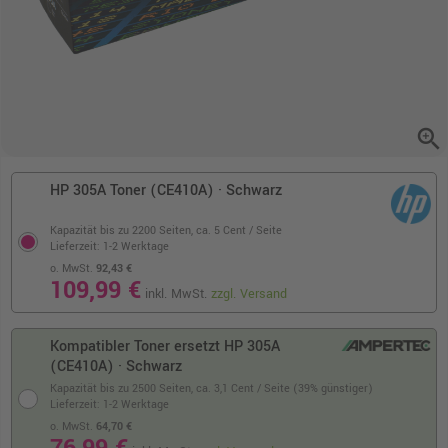
zoom_in
HP 305A Toner (CE410A) · Schwarz
Kapazität bis zu 2200 Seiten,
ca. 5 Cent / Seite
Lieferzeit: 1-2 Werktage
o. MwSt.
92,43 €
109,99 €
inkl. MwSt.
zzgl. Versand
Kompatibler Toner ersetzt HP 305A
(CE410A) · Schwarz
Kapazität bis zu 2500 Seiten,
ca. 3,1 Cent / Seite (39% günstiger)
Lieferzeit: 1-2 Werktage
o. MwSt.
64,70 €