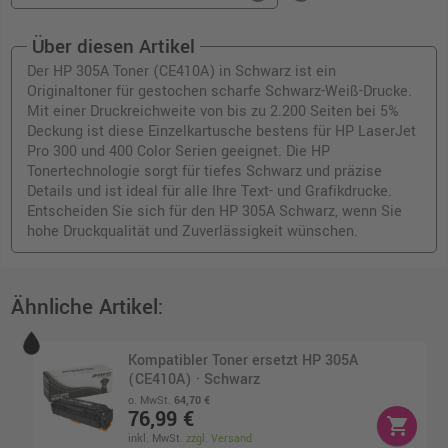
Über diesen Artikel
Der HP 305A Toner (CE410A) in Schwarz ist ein
Originaltoner für gestochen scharfe Schwarz-Weiß-Drucke.
Mit einer Druckreichweite von bis zu 2.200 Seiten bei 5%
Deckung ist diese Einzelkartusche bestens für HP LaserJet
Pro 300 und 400 Color Serien geeignet. Die HP
Tonertechnologie sorgt für tiefes Schwarz und präzise
Details und ist ideal für alle Ihre Text- und Grafikdrucke.
Entscheiden Sie sich für den HP 305A Schwarz, wenn Sie
hohe Druckqualität und Zuverlässigkeit wünschen.
Ähnliche Artikel:
Kompatibler Toner ersetzt HP 305A
(CE410A) · Schwarz
o. MwSt.
64,70 €
76,99 €
shopping_cart
inkl. MwSt.
zzgl. Versand