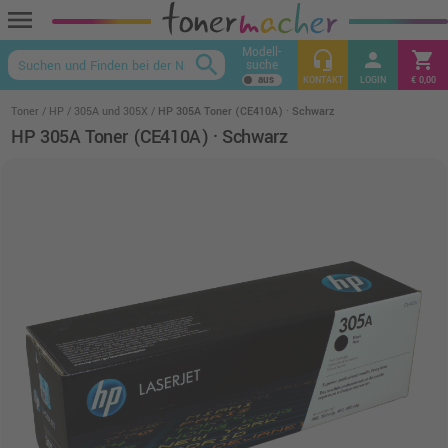
menu
Modell-
headset_mic
person
shopping_cart
search
suche
keyboard_arrow_up
KONTAKT
LOGIN
€ 0,00
Toner
HP
305A und 305X
HP 305A Toner (CE410A) · Schwarz
HP 305A Toner (CE410A) · Schwarz