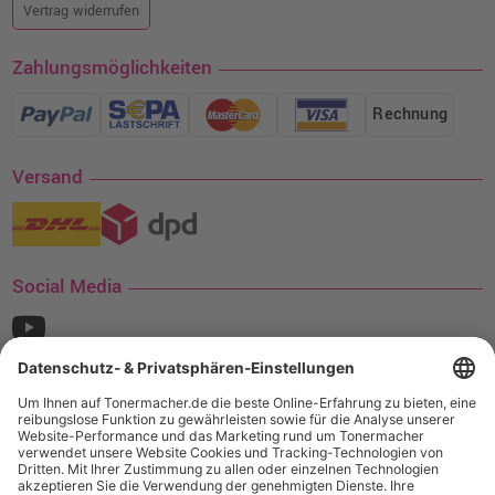
Vertrag widerrufen
Zahlungsmöglichkeiten
Rechnung
Versand
Social Media
¹ Nur gültig für den Versand innerhalb Deutschlands. Befindet sich ein Warenwert
von mindestens 35€ (inkl. Mwst.) an Ampertec Artikeln in Ihrem Warenkorb, ist der
Versand für Sie kostenfrei.