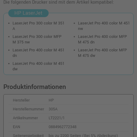
Die folgenden Drucker sind mit dem Artikel kompatibel:
o. MwSt.
110,92 €
131,99 €
shopping_cart
HP LaserJet
inkl. MwSt.
zzgl. Versand
LaserJet Pro 300 color M 351
LaserJet Pro 400 color M 451
A
nw
HP 305X Toner Doppelpack (CE410XD) ·
Schwarz
LaserJet Pro 300 color MFP
LaserJet Pro 400 color MFP
M 375 nw
M 475 dn
o. MwSt.
187,39 €
222,99 €
shopping_cart
LaserJet Pro 400 color M 451
LaserJet Pro 400 color MFP
inkl. MwSt.
zzgl. Versand
dn
M 475 dw
LaserJet Pro 400 color M 451
dw
HP 305A Toner (CE413A) · Magenta
o. MwSt.
107,55 €
127,98 €
Produktinformationen
shopping_cart
inkl. MwSt.
zzgl. Versand
Hersteller
HP
HP 305A Toner (CE412A) · Gelb
Herstellernummer
305A
o. MwSt.
105,87 €
Artikelnummer
LT2221/1
125,99 €
shopping_cart
inkl. MwSt.
zzgl. Versand
EAN
0884962772348
Seitenergiebigkeit
bis zu 2200 Seiten (Bei 5% Abdeckung)