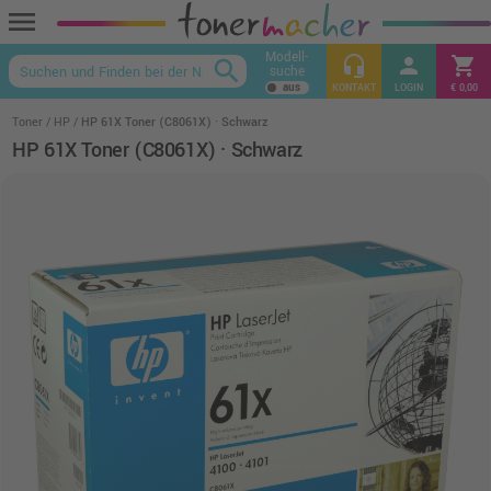
menu
Modell-
headset_mic
person
shopping_cart
search
suche
keyboard_arrow_up
KONTAKT
LOGIN
€ 0,00
Toner
HP
HP 61X Toner (C8061X) · Schwarz
HP 61X Toner (C8061X) · Schwarz