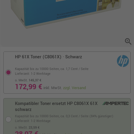
zoom_in
HP 61X Toner (C8061X) · Schwarz
Kapazität bis zu 10000 Seiten,
ca. 1,7 Cent / Seite
Lieferzeit: 1-2 Werktage
o. MwSt.
145,37 €
172,99 €
inkl. MwSt.
zzgl. Versand
Kompatibler Toner ersetzt HP C8061X 61X
schwarz
Kapazität bis zu 10000 Seiten,
ca. 0,3 Cent / Seite (84% günstiger)
Lieferzeit: 1-2 Werktage
o. MwSt.
23,59 €