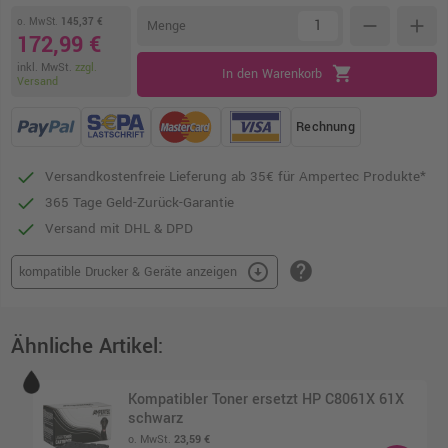
o. MwSt.
145,37 €
remove
add
Menge
172,99 €
inkl. MwSt.
zzgl.
shopping_cart
In den Warenkorb
Versand
Rechnung
Versandkostenfreie Lieferung ab 35€ für Ampertec Produkte*
365 Tage Geld-Zurück-Garantie
Versand mit DHL & DPD
help
arrow_circle_down
kompatible Drucker & Geräte anzeigen
Ähnliche Artikel:
Kompatibler Toner ersetzt HP C8061X 61X
schwarz
o. MwSt.
23,59 €