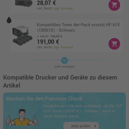
28,07 €
shopping_cart
inkl. MwSt.
zzgl. Versand
Kompatibles Toner 4er-Pack ersetzt HP 61X
(C8061X) · Schwarz
o. MwSt.
160,50 €
191,00 €
shopping_cart
inkl. MwSt.
zzgl. Versand
keyboard_arrow_down
HP 61A Toner (C8061A) · Schwarz
mehr anzeigen
o. MwSt.
9,24 €
11,00 €
Kompatible Drucker und Geräte zu diesem
shopping_cart
inkl. MwSt.
zzgl. Versand
Artikel
Kompatibler Toner ersetzt HP C8061A 61A
Machen Sie den Patronen Check
schwarz
Vergewissern Sie sich unbedingt, ob die "HP
o. MwSt.
20,16 €
61X Toner (C8061X) · Schwarz" auch in
23,99 €
shopping_cart
Ihren Drucker passt.
inkl. MwSt.
zzgl. Versand
arrow_right
Jetzt prüfen