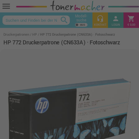
menu
Modell-
headset_mic
person
shopping_cart
search
suche
keyboard_arrow_up
KONTAKT
LOGIN
€ 0,00
Druckerpatronen
HP
HP 772 Druckerpatrone (CN633A) · Fotoschwarz
HP 772 Druckerpatrone (CN633A) · Fotoschwarz