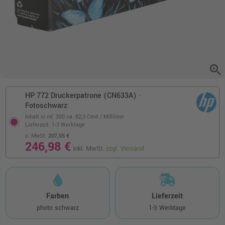
zoom_in
HP 772 Druckerpatrone (CN633A) ·
Fotoschwarz
Inhalt in ml: 300
ca. 82,3 Cent / Milliliter
Lieferzeit: 1-3 Werktage
o. MwSt.
207,55 €
246,98 €
inkl. MwSt.
zzgl. Versand
Farben
Lieferzeit
photo schwarz
1-3 Werktage