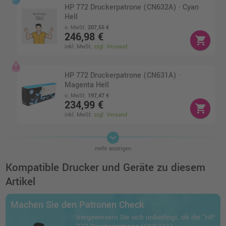
HP 772 Druckerpatrone (CN632A) · Cyan
Hell
o. MwSt.
207,55 €
246,98 €
shopping_cart
inkl. MwSt.
zzgl. Versand
HP 772 Druckerpatrone (CN631A) ·
Magenta Hell
o. MwSt.
197,47 €
234,99 €
shopping_cart
inkl. MwSt.
zzgl. Versand
keyboard_arrow_down
HP 772 Druckerpatrone (CN634A) ·
mehr anzeigen
Hellgrau
o. MwSt.
206,71 €
Kompatible Drucker und Geräte zu diesem
245,98 €
shopping_cart
Artikel
inkl. MwSt.
zzgl. Versand
Machen Sie den Patronen Check
HP 772 Druckerpatrone (CN629A) ·
Vergewissern Sie sich unbedingt, ob die "HP
Magenta