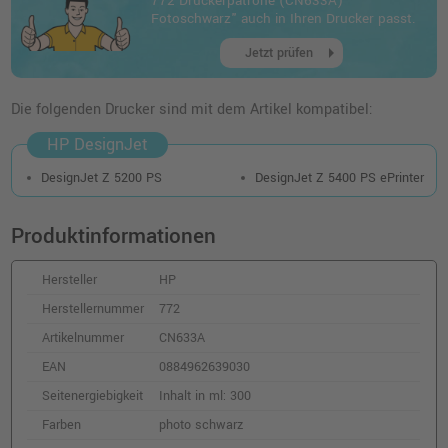
772 Druckerpatrone (CN633A) ·
o. MwSt.
205,87 €
Fotoschwarz" auch in Ihren Drucker passt.
244,99 €
shopping_cart
arrow_right
inkl. MwSt.
zzgl. Versand
Jetzt prüfen
HP 772 Druckerpatrone (CN636A) · Cyan
Die folgenden Drucker sind mit dem Artikel kompatibel:
o. MwSt.
1.000,83 €
1.190,99 €
HP DesignJet
shopping_cart
inkl. MwSt.
zzgl. Versand
DesignJet Z 5200 PS
DesignJet Z 5400 PS ePrinter
HP 772 Druckerpatrone (CN635A) · Matt
Produktinformationen
Schwarz
o. MwSt.
195,79 €
232,99 €
Hersteller
HP
shopping_cart
inkl. MwSt.
zzgl. Versand
Herstellernummer
772
Artikelnummer
CN633A
HP 772 Druckerpatrone (CN630A) · Gelb
EAN
0884962639030
o. MwSt.
208,39 €
247,98 €
Seitenergiebigkeit
Inhalt in ml: 300
shopping_cart
inkl. MwSt.
zzgl. Versand
Farben
photo schwarz