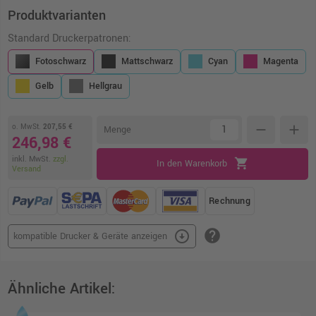
Produktvarianten
Standard Druckerpatronen:
Fotoschwarz
Mattschwarz
Cyan
Magenta
Gelb
Hellgrau
o. MwSt.
207,55 €
remove
add
Menge
246,98 €
inkl. MwSt.
zzgl.
shopping_cart
In den Warenkorb
Versand
Rechnung
help
arrow_circle_down
kompatible Drucker & Geräte anzeigen
Ähnliche Artikel: