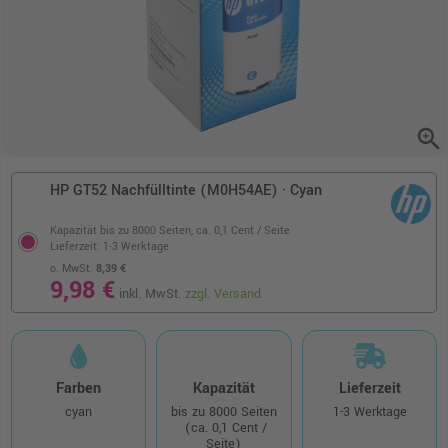
zoom_in
HP GT52 Nachfülltinte (M0H54AE) · Cyan
Kapazität bis zu 8000 Seiten,
ca. 0,1 Cent / Seite
Lieferzeit: 1-3 Werktage
o. MwSt.
8,39 €
9,98 €
inkl. MwSt.
zzgl. Versand
Farben
Kapazität
Lieferzeit
cyan
bis zu 8000 Seiten
1-3 Werktage
(ca. 0,1 Cent /
Seite)