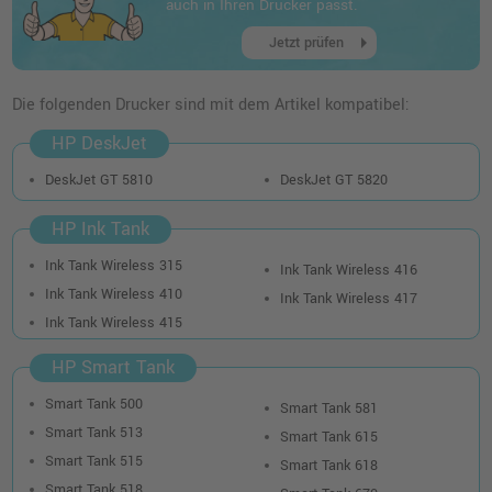
shopping_cart
auch in Ihren Drucker passt.
inkl. MwSt.
zzgl. Versand
arrow_right
Jetzt prüfen
Die folgenden Drucker sind mit dem Artikel kompatibel:
HP DeskJet
DeskJet GT 5810
DeskJet GT 5820
HP Ink Tank
Ink Tank Wireless 315
Ink Tank Wireless 416
Ink Tank Wireless 410
Ink Tank Wireless 417
Ink Tank Wireless 415
HP Smart Tank
Smart Tank 500
Smart Tank 581
Smart Tank 513
Smart Tank 615
Smart Tank 515
Smart Tank 618
Smart Tank 518