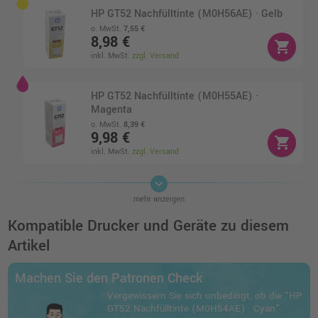
HP GT52 Nachfülltinte (M0H56AE) · Gelb
o. MwSt.
7,55 €
8,98 €
shopping_cart
inkl. MwSt.
zzgl. Versand
HP GT52 Nachfülltinte (M0H55AE) ·
Magenta
o. MwSt.
8,39 €
9,98 €
shopping_cart
inkl. MwSt.
zzgl. Versand
keyboard_arrow_down
HP Nachfülltinte 1VV21AE schwarz GT53XL
mehr anzeigen
o. MwSt.
8,39 €
9,98 €
Kompatible Drucker und Geräte zu diesem
shopping_cart
inkl. MwSt.
zzgl. Versand
Artikel
HP 3YP61AE Druckkopf · Schwarz + 3-farbig
Machen Sie den Patronen Check
(CMY)
Vergewissern Sie sich unbedingt, ob die "HP
o. MwSt.
26,04 €
GT52 Nachfülltinte (M0H54AE) · Cyan"
30,99 €