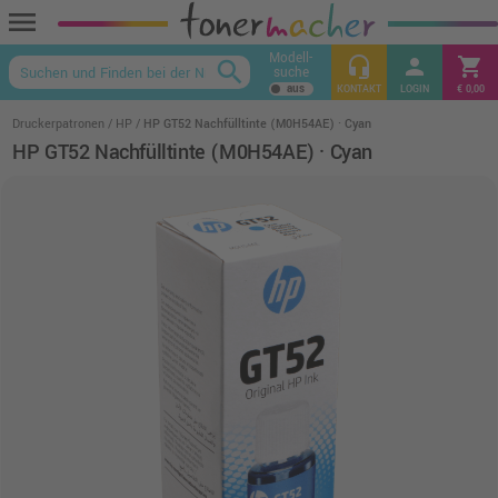
menu
Modell-
headset_mic
person
shopping_cart
search
suche
keyboard_arrow_up
KONTAKT
LOGIN
€ 0,00
Druckerpatronen
HP
HP GT52 Nachfülltinte (M0H54AE) · Cyan
HP GT52 Nachfülltinte (M0H54AE) · Cyan