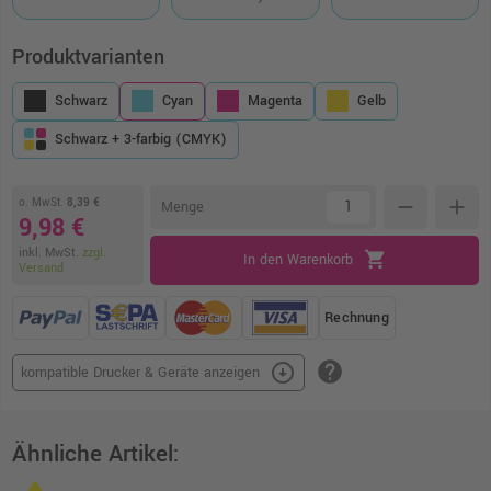
Produktvarianten
Schwarz
Cyan
Magenta
Gelb
Schwarz + 3-farbig (CMYK)
o. MwSt.
8,39 €
remove
add
Menge
9,98 €
inkl. MwSt.
zzgl.
shopping_cart
In den Warenkorb
Versand
Rechnung
help
arrow_circle_down
kompatible Drucker & Geräte anzeigen
Ähnliche Artikel: