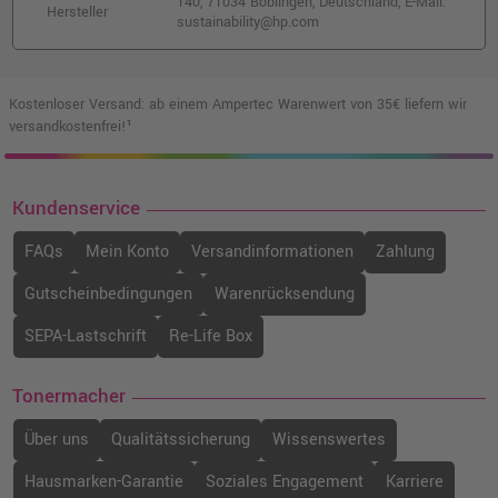
140, 71034 Böblingen, Deutschland, E-Mail:
Hersteller
sustainability@hp.com
Kostenloser Versand: ab einem Ampertec Warenwert von 35€ liefern wir
versandkostenfrei!¹
Kundenservice
FAQs
Mein Konto
Versandinformationen
Zahlung
Gutscheinbedingungen
Warenrücksendung
SEPA-Lastschrift
Re-Life Box
Tonermacher
Über uns
Qualitätssicherung
Wissenswertes
Hausmarken-Garantie
Soziales Engagement
Karriere