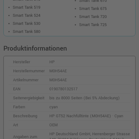
Smart Tank 670
Smart Tank 519
Smart Tank 675
Smart Tank 524
Smart Tank 720
Smart Tank 530
Smart Tank 725
Smart Tank 580
Produktinformationen
Hersteller
HP
Herstellernummer
M0H54AE
Artikelnummer
M0H54AE
EAN
0190780132517
Seitenergiebigkeit
bis zu 8000 Seiten (Bei 5% Abdeckung)
Farben
cyan
Beschreibung
HP GT52 Nachfülltinte (M0H54AE) · Cyan
Art
OEM
HP Deutschland GmbH, Herrenberger Strasse
Angaben zum