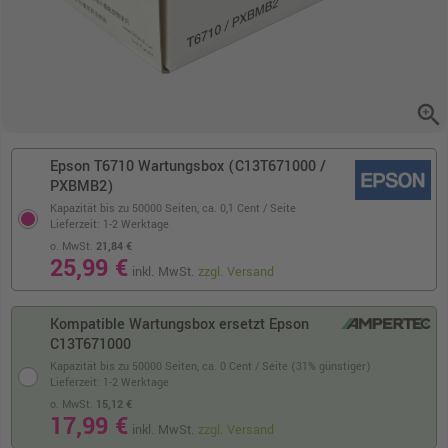
zoom_in
Epson T6710 Wartungsbox (C13T671000 /
PXBMB2)
Kapazität bis zu 50000 Seiten,
ca. 0,1 Cent / Seite
Lieferzeit: 1-2 Werktage
o. MwSt.
21,84 €
25,99 €
inkl. MwSt.
zzgl. Versand
Kompatible Wartungsbox ersetzt Epson
C13T671000
Kapazität bis zu 50000 Seiten,
ca. 0 Cent / Seite (31% günstiger)
Lieferzeit: 1-2 Werktage
o. MwSt.
15,12 €
17,99 €
inkl. MwSt.
zzgl. Versand