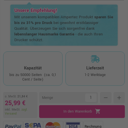
Unsere Empfehlung!
Mit unserem kompatiblen Ampertec Produkt
sparen Sie
bis zu 31% pro Druck
bei gewohnt erstklassiger
Qualität. Überzeugen Sie sich sorgenfrei dank
lebenslanger Hausmarke Garantie
- die auch Ihren
Drucker schützt.
Kapazität
Lieferzeit
bis zu 50000 Seiten
(ca. 0,1
1-2 Werktage
Cent / Seite)
o. MwSt.
21,84 €
remove
add
Menge
25,99 €
inkl. MwSt.
zzgl.
shopping_cart
In den Warenkorb
Versand
Rechnung