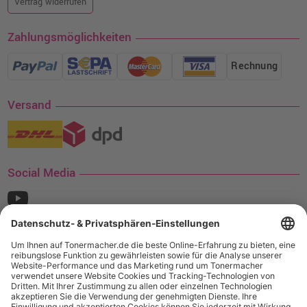
Vertrag widerrufen
Zahlungsmöglichkeiten
Rechnung
Versand
Social Media
¹ Nur gültig für den Versand innerhalb Deutschlands. Befindet sich ein Warenwert
von mindestens 35€ (inkl. Mwst.) an Ampertec Artikeln in Ihrem Warenkorb, ist der
Versand für Sie kostenfrei.