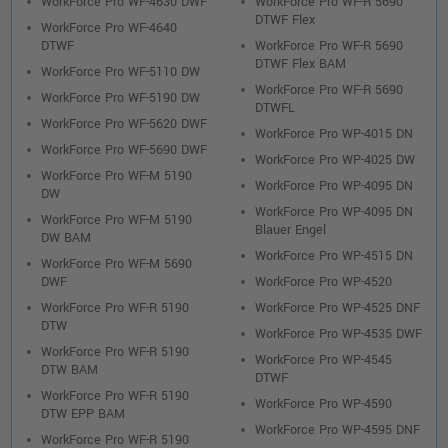
WorkForce Pro WF-4630 DWF
WorkForce Pro WF-R 5690
o. MwSt.
7,55 €
DTWF Flex
8,98 €
WorkForce Pro WF-4640
shopping_cart
DTWF
WorkForce Pro WF-R 5690
inkl. MwSt.
zzgl. Versand
DTWF Flex BAM
WorkForce Pro WF-5110 DW
WorkForce Pro WF-R 5690
WorkForce Pro WF-5190 DW
Kompatible Tinte ersetzt Epson
DTWFL
C13T791240 cyan T7912
WorkForce Pro WF-5620 DWF
WorkForce Pro WP-4015 DN
o. MwSt.
15,12 €
WorkForce Pro WF-5690 DWF
17,99 €
WorkForce Pro WP-4025 DW
shopping_cart
WorkForce Pro WF-M 5190
inkl. MwSt.
zzgl. Versand
WorkForce Pro WP-4095 DN
DW
WorkForce Pro WP-4095 DN
WorkForce Pro WF-M 5190
Blauer Engel
Epson T8384 XL-Druckerpatrone
DW BAM
(C13T838440) · Gelb
WorkForce Pro WP-4515 DN
WorkForce Pro WF-M 5690
o. MwSt.
119,32 €
DWF
WorkForce Pro WP-4520
141,99 €
shopping_cart
WorkForce Pro WF-R 5190
WorkForce Pro WP-4525 DNF
inkl. MwSt.
zzgl. Versand
DTW
WorkForce Pro WP-4535 DWF
WorkForce Pro WF-R 5190
WorkForce Pro WP-4545
DTW BAM
Epson T8383 XL-Druckerpatrone
DTWF
(C13T838340) · Magenta
WorkForce Pro WF-R 5190
WorkForce Pro WP-4590
DTW EPP BAM
o. MwSt.
119,32 €
141,99 €
WorkForce Pro WP-4595 DNF
shopping_cart
WorkForce Pro WF-R 5190