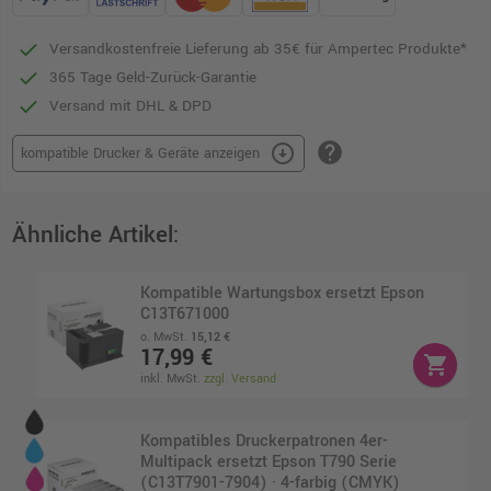
Versandkostenfreie Lieferung ab 35€ für Ampertec Produkte*
365 Tage Geld-Zurück-Garantie
Versand mit DHL & DPD
help
arrow_circle_down
kompatible Drucker & Geräte anzeigen
Ähnliche Artikel:
Kompatible Wartungsbox ersetzt Epson
C13T671000
o. MwSt.
15,12 €
17,99 €
shopping_cart
inkl. MwSt.
zzgl. Versand
Kompatibles Druckerpatronen 4er-
Multipack ersetzt Epson T790 Serie
(C13T7901-7904) · 4-farbig (CMYK)