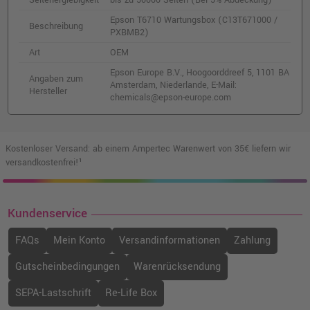
Seitenergiebigkeit
bis zu 50000 Seiten (Bei 5% Abdeckung)
Kompatible Tinte ersetzt Epson
Epson T6710 Wartungsbox (C13T671000 /
C13T790440 yellow T7904
Beschreibung
PXBMB2)
o. MwSt.
25,20 €
29,99 €
Art
OEM
shopping_cart
inkl. MwSt.
zzgl. Versand
Epson Europe B.V., Hoogoorddreef 5, 1101 BA
Angaben zum
Amsterdam, Niederlande, E-Mail:
Hersteller
chemicals@epson-europe.com
Kompatible Druckerpatrone ersetzt Epson
Black 79XL (C13T79014010) · Schwarz
o. MwSt.
29,40 €
34,99 €
shopping_cart
Kostenloser Versand: ab einem Ampertec Warenwert von 35€ liefern wir
inkl. MwSt.
zzgl. Versand
versandkostenfrei!¹
Kompatible Tinte ersetzt Epson
C13T744140 schwarz
Kundenservice
o. MwSt.
96,63 €
114,99 €
FAQs
Mein Konto
Versandinformationen
Zahlung
shopping_cart
inkl. MwSt.
zzgl. Versand
Gutscheinbedingungen
Warenrücksendung
Epson T7894 XXL-Druckerpatrone
SEPA-Lastschrift
Re-Life Box
(C13T789440) · Gelb