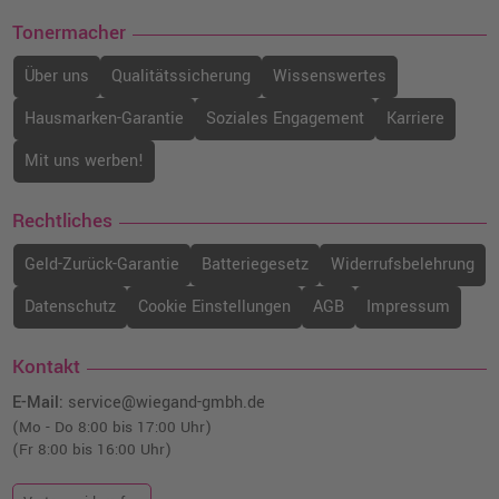
o. MwSt.
47,05 €
Tonermacher
55,99 €
shopping_cart
inkl. MwSt.
zzgl. Versand
Über uns
Qualitätssicherung
Wissenswertes
Hausmarken-Garantie
Soziales Engagement
Karriere
Mit uns werben!
Rechtliches
Geld-Zurück-Garantie
Batteriegesetz
Widerrufsbelehrung
Datenschutz
Cookie Einstellungen
AGB
Impressum
Kontakt
E-Mail:
service@wiegand-gmbh.de
(Mo - Do 8:00 bis 17:00 Uhr)
(Fr 8:00 bis 16:00 Uhr)