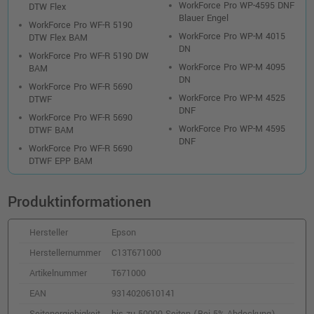
inkl. MwSt.
zzgl. Versand
WorkForce Pro WP-4595 DNF
DTW Flex
Blauer Engel
WorkForce Pro WF-R 5190
WorkForce Pro WP-M 4015
DTW Flex BAM
Kompatible Druckerpatrone ersetzt Epson
DN
C13T865140 · Schwarz
WorkForce Pro WF-R 5190 DW
WorkForce Pro WP-M 4095
BAM
o. MwSt.
138,65 €
164,99 €
DN
shopping_cart
WorkForce Pro WF-R 5690
inkl. MwSt.
zzgl. Versand
WorkForce Pro WP-M 4525
DTWF
DNF
WorkForce Pro WF-R 5690
WorkForce Pro WP-M 4595
DTWF BAM
Epson T8382 XL-Druckerpatrone
DNF
WorkForce Pro WF-R 5690
(C13T838240) · Cyan
DTWF EPP BAM
o. MwSt.
186,55 €
221,99 €
shopping_cart
inkl. MwSt.
zzgl. Versand
Produktinformationen
Epson C13T865140 Druckerpatrone ·
Hersteller
Epson
Schwarz
Herstellernummer
C13T671000
o. MwSt.
197,47 €
234,99 €
Artikelnummer
T671000
shopping_cart
inkl. MwSt.
zzgl. Versand
EAN
9314020610141