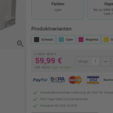
Farben
Kapa
cyan
bis zu 3400 
Cent /
Produktvarianten
Schwarz
Cyan
Magenta
G
zoom_in
o. MwSt.
50,41 €
59,99 €
remove
Menge
inkl. MwSt.
zzgl. Versand
Rechn
Versandkostenfreie Lieferung ab 35€ für Ampe
365 Tage Geld-Zurück-Garantie
Versand mit DHL & DPD