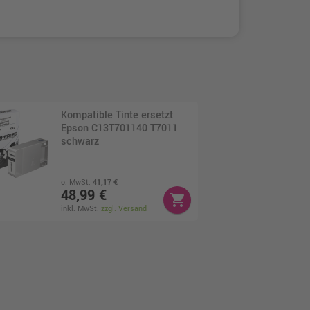
Kompatible Tinte ersetzt
Epson C13T701140 T7011
schwarz
o. MwSt.
41,17 €
48,99 €
shopping_cart
inkl. MwSt.
zzgl. Versand