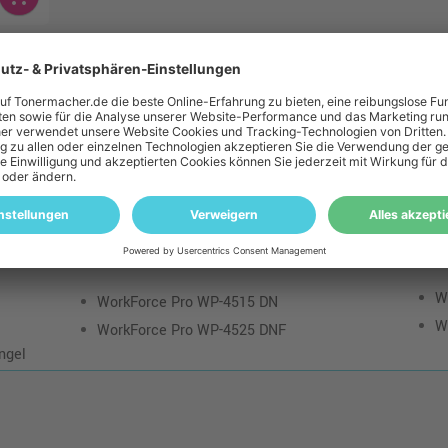
 zu diesem Artikel
Patronen Check
 unbedingt, ob die "Kompatible Tinte ersetzt Epson C13T701240 T70
 kompatibel:
W
WorkForce Pro WP-4515 DN
W
WorkForce Pro WP-4525 DNF
ngel