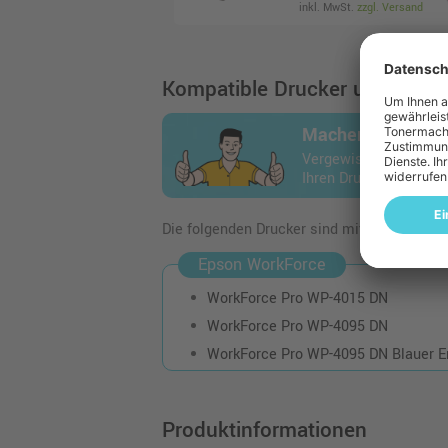
inkl. MwSt.
zzgl. Versand
Kompatible Drucker und Geräte
Machen Sie den 
Vergewissern Sie sich
Ihren Drucker passt.
Die folgenden Drucker sind mit dem Artikel
Epson WorkForce
WorkForce Pro WP-4015 DN
WorkForce Pro WP-4095 DN
WorkForce Pro WP-4095 DN Blauer E
Produktinformationen