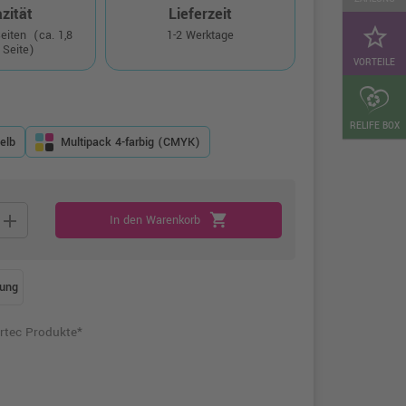
zität
Lieferzeit
star_border
Seiten
(ca. 1,8
1-2 Werktage
 Seite)
VORTEILE
RELIFE BOX
elb
Multipack 4-farbig (CMYK)
add
shopping_cart
In den Warenkorb
ung
rtec Produkte*