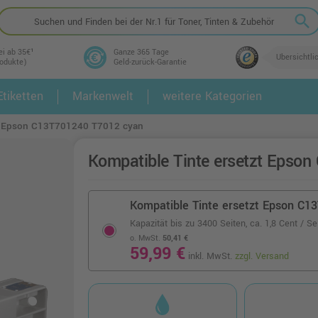
search
ei ab 35€¹
Ganze 365 Tage
Übersichtli
rodukte)
Geld-zurück-Garantie
tiketten
Markenwelt
weitere Kategorien
2.
3.
zt Epson C13T701240 T7012 cyan
Kompatible Tinte ersetzt Epso
Kompatible Tinte ersetzt Epson C1
Kapazität bis zu 3400 Seiten,
ca. 1,8 Cent / Se
o. MwSt.
50,41 €
59,99 €
inkl. MwSt.
zzgl. Versand