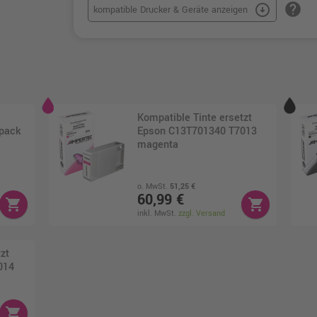
help
arrow_circle_down
kompatible Drucker & Geräte anzeigen
Kompatible Tinte ersetzt
ipack
Epson C13T701340 T7013
magenta
o. MwSt.
51,25 €
60,99 €
shopping_cart
shopping_cart
inkl. MwSt.
zzgl. Versand
zt
014
shopping_cart