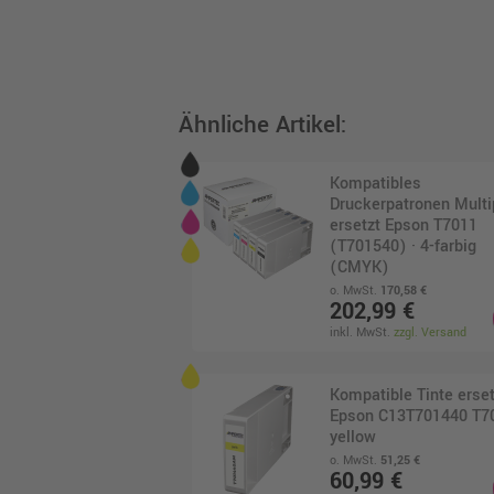
Ähnliche Artikel:
Kompatibles
Druckerpatronen Mult
ersetzt Epson T7011
(T701540) · 4-farbig
(CMYK)
o. MwSt.
170,58 €
202,99 €
inkl. MwSt.
zzgl. Versand
Kompatible Tinte erset
Epson C13T701440 T7
yellow
o. MwSt.
51,25 €
60,99 €