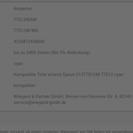
Ampertec
T701240AM
T701240-WB
4255872438840
bis zu 3400 Seiten (Bei 5% Abdeckung)
cyan
Kompatible Tinte ersetzt Epson C13T701240 T7012 cyan
kompatibel
Wiegand & Partner GmbH, Werner-von-Siemens-Str. 6, 82140 O
service@wiegand-gmbh.de
loser Versand: ab einem Ampertec Warenwert von 35€ liefern wir versandkoste