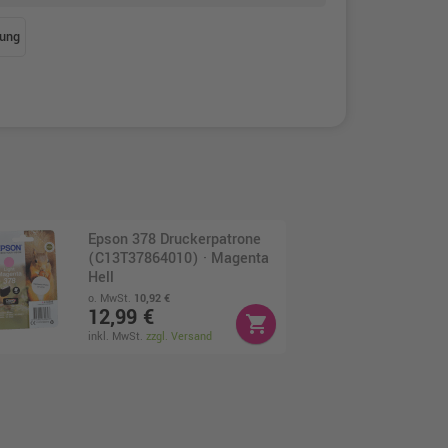
ung
Epson 378 Druckerpatrone
(C13T37864010) · Magenta
Hell
o. MwSt.
10,92 €
12,99 €
shopping_cart
inkl. MwSt.
zzgl. Versand