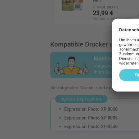
Hell
o. MwSt.
20,16 €
23,99 €
inkl. MwSt.
zzgl. Versand
Kompatible Drucker und Geräte
Machen Sie den 
Vergewissern Sie sich
Ihren Drucker passt.
Die folgenden Drucker sind mit dem Artikel
Epson Expression
Expression Photo XP-8000
Expression Photo XP-8005
Expression Photo XP-8500