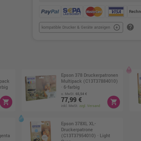
Rechn
help
arrow_circle_down
kompatible Drucker & Geräte anzeigen
Epson 378 Druckerpatronen
ipack
Multipack (C13T37884010)
rbig
· 6-farbig
o. MwSt.
65,54 €
77,99 €
shopping_cart
shopping_cart
inkl. MwSt.
zzgl. Versand
Epson 378XL XL-
Druckerpatrone
genta
(C13T37954010) · Light