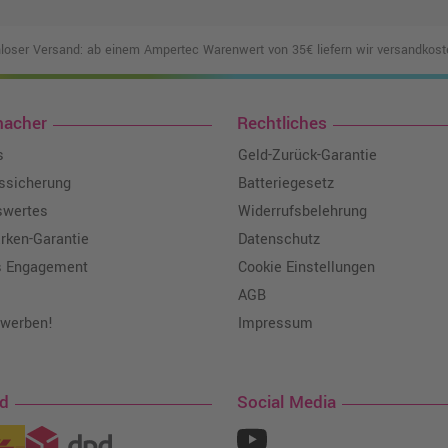
loser Versand: ab einem Ampertec Warenwert von 35€ liefern wir versandkoste
macher
Rechtliches
s
Geld-Zurück-Garantie
tssicherung
Batteriegesetz
swertes
Widerrufsbelehrung
ken-Garantie
Datenschutz
s Engagement
Cookie Einstellungen
AGB
 werben!
Impressum
nd
Social Media