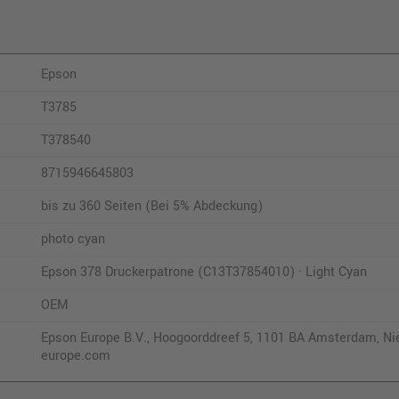
Epson
T3785
T378540
8715946645803
bis zu 360 Seiten (Bei 5% Abdeckung)
photo cyan
Epson 378 Druckerpatrone (C13T37854010) · Light Cyan
OEM
Epson Europe B.V., Hoogoorddreef 5, 1101 BA Amsterdam, Ni
europe.com