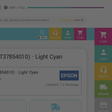
info
Hilfe / FAQ
ch, sehr günstig und anwenderfreundlich
Uwe W.
star
star
star
star
star
search
headset_mic
person
shopping_cart
shopping_cart
KONTAKT
LOGIN
€ 0,00
€ 0,00
person
T37854010) · Light Cyan
LOGIN
headset_mic
54010) · Light Cyan
KONTAKT
te
Lieferzeit: 1-2 Werktage
local_shipping
VERSAND
credit_card
ZAHLUNG