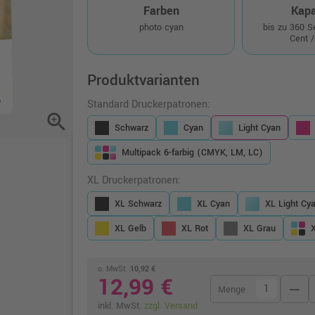
Farben
Kapa
photo cyan
bis zu 360 
Cent /
Produktvarianten
Standard Druckerpatronen:
zoom_in
Schwarz
Cyan
Light Cyan
Multipack 6-farbig (CMYK, LM, LC)
XL Druckerpatronen:
XL Schwarz
XL Cyan
XL Light Cy
XL Gelb
XL Rot
XL Grau
o. MwSt.
10,92 €
12,99 €
remove
Menge
inkl. MwSt.
zzgl. Versand