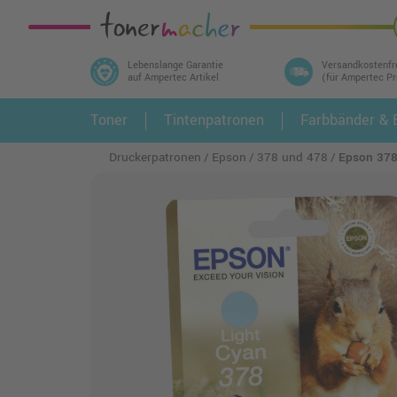
Lebenslange Garantie
Versandkostenfr
auf Ampertec Artikel
(für Ampertec P
In 3 einfachen Schritten ihr Druckermodell
Toner
Tintenpatronen
Farbbänder & E
1.
und alle dazu passenden Artikel finden ➤
Druckerpatronen
Epson
378 und 478
Epson 378