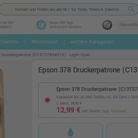
search
ei ab 35€¹
Ganze 365 Tage
Übersichtli
rodukte)
Geld-zurück-Garantie
tiketten
Markenwelt
weitere Kategorien
2.
3.
 Druckerpatrone (C13T37854010) · Light Cyan
Epson 378 Druckerpatrone (C13
Epson 378 Druckerpatrone (C13T378
Kapazität bis zu 360 Seiten,
ca. 3,6 Cent / Sei
o. MwSt.
10,92 €
12,99 €
inkl. MwSt.
zzgl. Versand