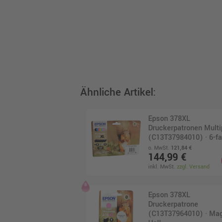
Ähnliche Artikel:
Epson 378XL
Druckerpatronen Mult
(C13T37984010) · 6-fa
o. MwSt.
121,84 €
144,99 €
inkl. MwSt.
zzgl. Versand
Epson 378XL
Druckerpatrone
(C13T37964010) · Ma