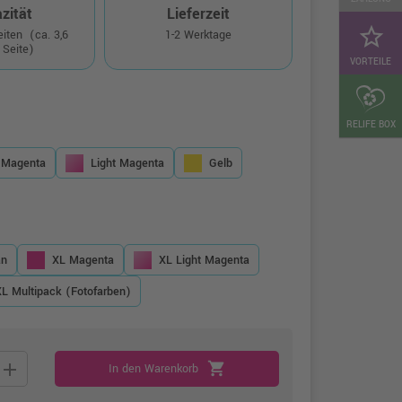
zität
Lieferzeit
star_border
Seiten
(ca. 3,6
1-2 Werktage
 Seite)
VORTEILE
RELIFE BOX
Magenta
Light Magenta
Gelb
an
XL Magenta
XL Light Magenta
XL Multipack (Fotofarben)
add
shopping_cart
In den Warenkorb