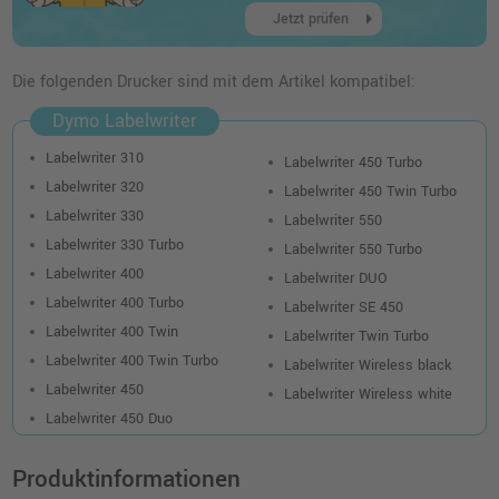
arrow_right
Jetzt prüfen
Die folgenden Drucker sind mit dem Artikel kompatibel:
Dymo Labelwriter
Labelwriter 310
Labelwriter 450 Turbo
Labelwriter 320
Labelwriter 450 Twin Turbo
Labelwriter 330
Labelwriter 550
Labelwriter 330 Turbo
Labelwriter 550 Turbo
Labelwriter 400
Labelwriter DUO
Labelwriter 400 Turbo
Labelwriter SE 450
Labelwriter 400 Twin
Labelwriter Twin Turbo
Labelwriter 400 Twin Turbo
Labelwriter Wireless black
Labelwriter 450
Labelwriter Wireless white
Labelwriter 450 Duo
Produktinformationen