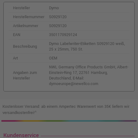
Hersteller
Dymo
Herstellernummer
S0929120
Artikelnummer
S0929120
EAN
3501170929124
Dymo Labelwriter-Etiketten S0929120 weiß,
Beschreibung
25 x 25mm, 750 St.
Art
OEM
NWL Germany Office Products GmbH, Albert-
Angaben zum
Einstein-Ring 17, 22761 Hamburg,
Hersteller
Deutschland, E-Mail:
dymoeurope@newellco.com
Kostenloser Versand: ab einem Ampertec Warenwert von 35€ liefern wir
versandkostenfrei!¹
Kundenservice