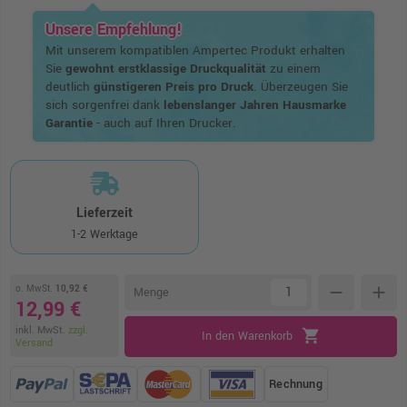
Unsere Empfehlung!
Mit unserem kompatiblen Ampertec Produkt erhalten
Sie
gewohnt erstklassige Druckqualität
zu einem
deutlich
günstigeren Preis pro Druck
. Überzeugen Sie
sich sorgenfrei dank
lebenslanger Jahren Hausmarke
Garantie
- auch auf Ihren Drucker.
Lieferzeit
1-2 Werktage
o. MwSt.
10,92 €
remove
add
Menge
12,99 €
inkl. MwSt.
zzgl.
shopping_cart
In den Warenkorb
Versand
Rechnung