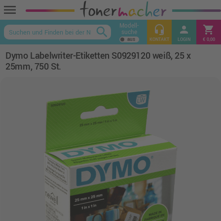
menu
Modell-
headset_mic
person
shopping_cart
search
suche
keyboard_arrow_up
KONTAKT
LOGIN
€ 0,00
Dymo Labelwriter-Etiketten S0929120 weiß, 25 x
25mm, 750 St.