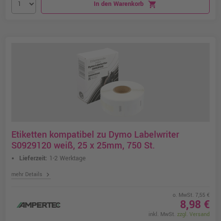
In den Warenkorb
shopping_cart
Etiketten kompatibel zu Dymo Labelwriter
S0929120 weiß, 25 x 25mm, 750 St.
Lieferzeit:
1-2 Werktage
chevron_right
mehr Details
o. MwSt. 7,55 €
8,98 €
inkl. MwSt.
zzgl. Versand