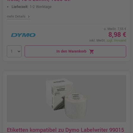
Lieferzeit:
1-2 Werktage
chevron_right
mehr Details
o. MwSt. 7,55 €
8,98 €
inkl. MwSt.
zzgl. Versand
In den Warenkorb
shopping_cart
Etiketten kompatibel zu Dymo Labelwriter 99015