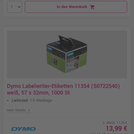
In den Warenkorb
shopping_cart
Dymo Labelwriter-Etiketten 11354 (S0722540)
weiß, 57 x 32mm, 1000 St.
Lieferzeit:
1-2 Werktage
chevron_right
mehr Details
o. MwSt. 11,76 €
13,99 €