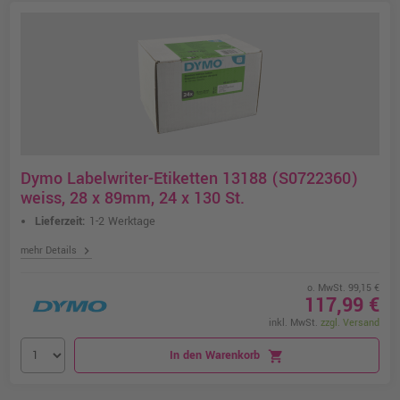
Dymo Labelwriter-Etiketten 13188 (S0722360)
weiss, 28 x 89mm, 24 x 130 St.
Lieferzeit:
1-2 Werktage
chevron_right
mehr Details
o. MwSt. 99,15 €
117,99 €
inkl. MwSt.
zzgl. Versand
In den Warenkorb
shopping_cart