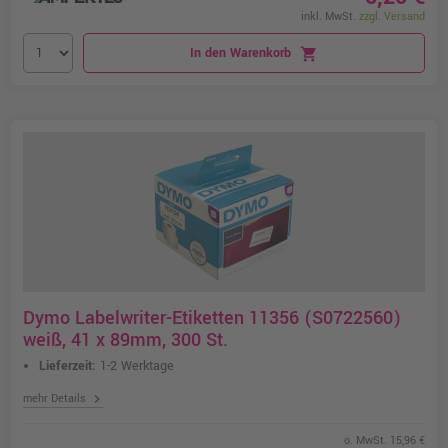
inkl. MwSt.
zzgl. Versand
In den Warenkorb
shopping_cart
Dymo Labelwriter-Etiketten 11356 (S0722560)
weiß, 41 x 89mm, 300 St.
Lieferzeit:
1-2 Werktage
chevron_right
mehr Details
o. MwSt. 15,96 €