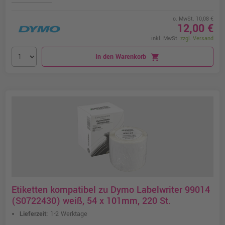
o. MwSt. 10,08 €
12,00 €
inkl. MwSt.
zzgl. Versand
In den Warenkorb
shopping_cart
Etiketten kompatibel zu Dymo Labelwriter 99014
(S0722430) weiß, 54 x 101mm, 220 St.
Lieferzeit:
1-2 Werktage