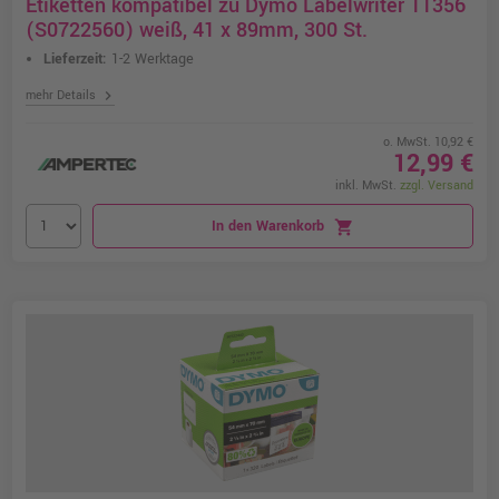
Etiketten kompatibel zu Dymo Labelwriter 11356
(S0722560) weiß, 41 x 89mm, 300 St.
Lieferzeit:
1-2 Werktage
chevron_right
mehr Details
o. MwSt. 10,92 €
12,99 €
inkl. MwSt.
zzgl. Versand
In den Warenkorb
shopping_cart