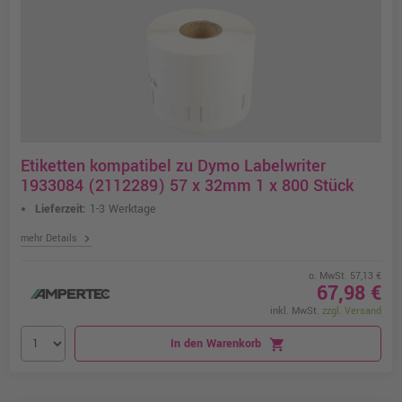
Etiketten kompatibel zu Dymo Labelwriter
1933084 (2112289) 57 x 32mm 1 x 800 Stück
Lieferzeit:
1-3 Werktage
chevron_right
mehr Details
o. MwSt. 57,13 €
67,98 €
inkl. MwSt.
zzgl. Versand
In den Warenkorb
shopping_cart