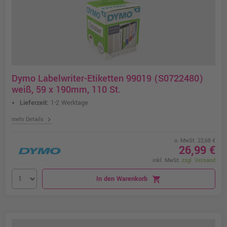
Dymo Labelwriter-Etiketten 99019 (S0722480)
weiß, 59 x 190mm, 110 St.
Lieferzeit:
1-2 Werktage
chevron_right
mehr Details
o. MwSt. 22,68 €
26,99 €
inkl. MwSt.
zzgl. Versand
In den Warenkorb
shopping_cart