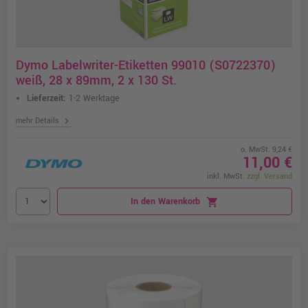
Dymo Labelwriter-Etiketten 99010 (S0722370)
weiß, 28 x 89mm, 2 x 130 St.
Lieferzeit:
1-2 Werktage
chevron_right
mehr Details
o. MwSt. 9,24 €
11,00 €
inkl. MwSt.
zzgl. Versand
In den Warenkorb
shopping_cart