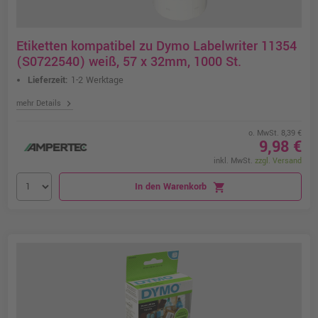
Etiketten kompatibel zu Dymo Labelwriter 11354
(S0722540) weiß, 57 x 32mm, 1000 St.
Lieferzeit:
1-2 Werktage
chevron_right
mehr Details
o. MwSt. 8,39 €
9,98 €
inkl. MwSt.
zzgl. Versand
In den Warenkorb
shopping_cart