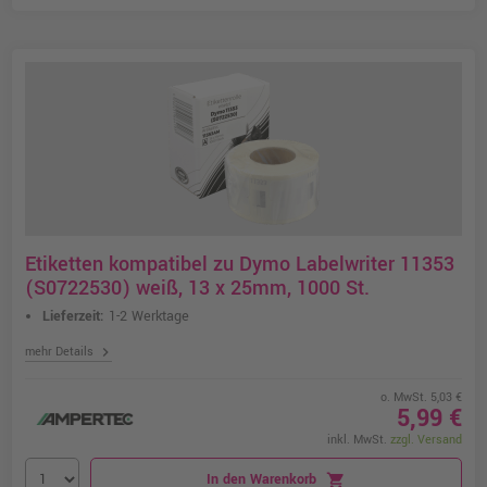
Etiketten kompatibel zu Dymo Labelwriter 11353
(S0722530) weiß, 13 x 25mm, 1000 St.
Lieferzeit:
1-2 Werktage
chevron_right
mehr Details
o. MwSt. 5,03 €
5,99 €
inkl. MwSt.
zzgl. Versand
In den Warenkorb
shopping_cart