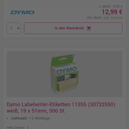
o. MwSt. 10,92 €
12,99 €
inkl. MwSt.
zzgl. Versand
In den Warenkorb
shopping_cart
Dymo Labelwriter-Etiketten 11355 (S0722550)
weiß, 19 x 51mm, 500 St.
Lieferzeit:
1-2 Werktage
chevron_right
mehr Details