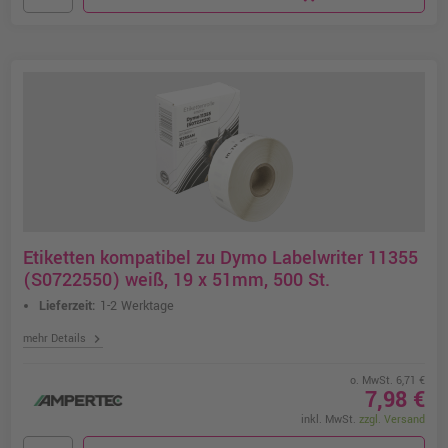
Etiketten kompatibel zu Dymo Labelwriter 11355
(S0722550) weiß, 19 x 51mm, 500 St.
Lieferzeit:
1-2 Werktage
chevron_right
mehr Details
o. MwSt. 6,71 €
7,98 €
inkl. MwSt.
zzgl. Versand