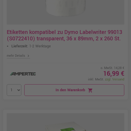
Etiketten kompatibel zu Dymo Labelwriter 99013
(S0722410) transparent, 36 x 89mm, 2 x 260 St.
Lieferzeit:
1-2 Werktage
chevron_right
mehr Details
o. MwSt. 14,28 €
16,99 €
inkl. MwSt.
zzgl. Versand
In den Warenkorb
shopping_cart