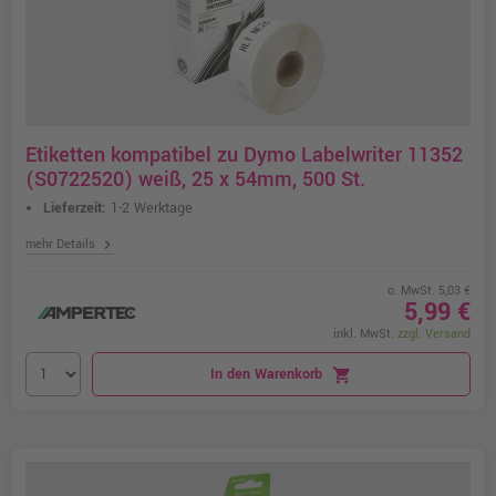
Etiketten kompatibel zu Dymo Labelwriter 11352
(S0722520) weiß, 25 x 54mm, 500 St.
Lieferzeit:
1-2 Werktage
chevron_right
mehr Details
o. MwSt. 5,03 €
5,99 €
inkl. MwSt.
zzgl. Versand
In den Warenkorb
shopping_cart