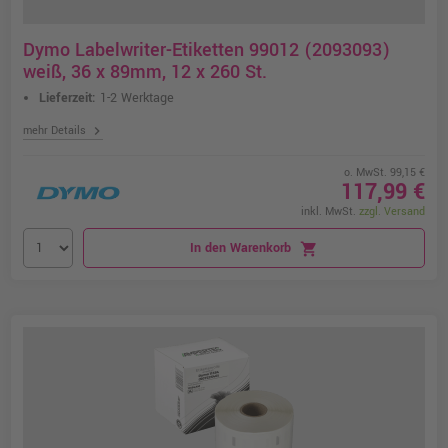
Dymo Labelwriter-Etiketten 99012 (2093093)
weiß, 36 x 89mm, 12 x 260 St.
Lieferzeit:
1-2 Werktage
chevron_right
mehr Details
o. MwSt. 99,15 €
117,99 €
inkl. MwSt.
zzgl. Versand
In den Warenkorb
shopping_cart