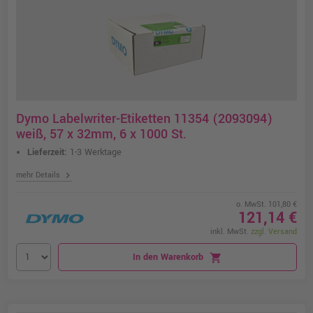
Dymo Labelwriter-Etiketten 11354 (2093094)
weiß, 57 x 32mm, 6 x 1000 St.
Lieferzeit:
1-3 Werktage
chevron_right
mehr Details
o. MwSt. 101,80 €
121,14 €
inkl. MwSt.
zzgl. Versand
In den Warenkorb
shopping_cart