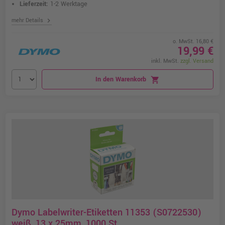
Lieferzeit:
1-2 Werktage
chevron_right
mehr Details
o. MwSt. 16,80 €
19,99 €
inkl. MwSt.
zzgl. Versand
In den Warenkorb
shopping_cart
Dymo Labelwriter-Etiketten 11353 (S0722530)
weiß, 13 x 25mm, 1000 St.