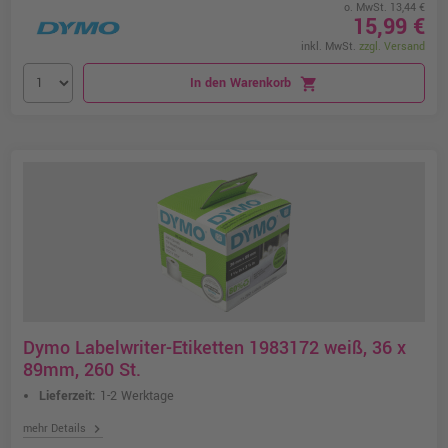
o. MwSt. 13,44 €
15,99 €
inkl. MwSt.
zzgl. Versand
In den Warenkorb
shopping_cart
Dymo Labelwriter-Etiketten 1983172 weiß, 36 x
89mm, 260 St.
Lieferzeit:
1-2 Werktage
chevron_right
mehr Details