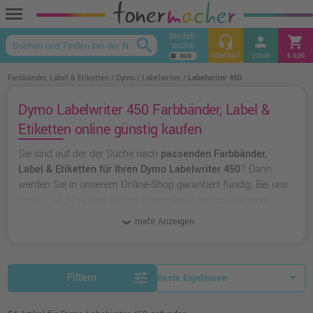
menu
Modell-
headset_mic
person
shopping_cart
search
suche
keyboard_arrow_up
KONTAKT
LOGIN
€ 0,00
Farbbänder, Label & Etiketten
Dymo
Labelwriter
Labelwriter 450
Dymo Labelwriter 450 Farbbänder, Label &
Etiketten online günstig kaufen
Sie sind auf der der Suche nach
passenden Farbbänder,
Label & Etiketten für Ihren Dymo Labelwriter 450
? Dann
werden Sie in unserem Online-Shop garantiert fündig. Bei uns
finden Sie 54 Artikel die mit Ihrem Gerät kompatibel sind.
Dabei können Sie aus
originalen Farbbänder, Label &
mehr Anzeigen
Etiketten von Dymo
wählen oder zu
unserer Hausmarke
Ampertec
greifen.
tune
Filtern