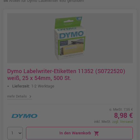
54
Artikel für Dymo Labelwriter 450 gefunden
Dymo Labelwriter-Etiketten 11352 (S0722520)
weiß, 25 x 54mm, 500 St.
Lieferzeit:
1-2 Werktage
chevron_right
mehr Details
o. MwSt. 7,55 €
8,98 €
inkl. MwSt.
zzgl. Versand
In den Warenkorb
shopping_cart