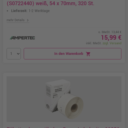
(S0722440) weiß, 54 x 70mm, 320 St.
Lieferzeit:
1-2 Werktage
chevron_right
mehr Details
o. MwSt. 13,44 €
15,99 €
inkl. MwSt.
zzgl. Versand
In den Warenkorb
shopping_cart