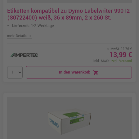
Etiketten kompatibel zu Dymo Labelwriter 99012
(S0722400) weiß, 36 x 89mm, 2 x 260 St.
Lieferzeit:
1-2 Werktage
chevron_right
mehr Details
o. MwSt. 11,76 €
13,99 €
inkl. MwSt.
zzgl. Versand
In den Warenkorb
shopping_cart