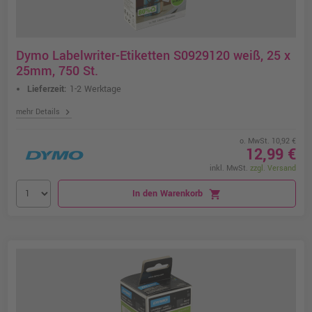
Dymo Labelwriter-Etiketten S0929120 weiß, 25 x
25mm, 750 St.
Lieferzeit:
1-2 Werktage
chevron_right
mehr Details
o. MwSt. 10,92 €
12,99 €
inkl. MwSt.
zzgl. Versand
In den Warenkorb
shopping_cart