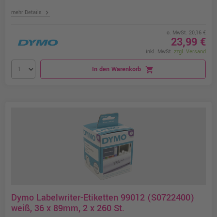
chevron_right
mehr Details
o. MwSt. 20,16 €
23,99 €
inkl. MwSt.
zzgl. Versand
In den Warenkorb
shopping_cart
Dymo Labelwriter-Etiketten 99012 (S0722400)
weiß, 36 x 89mm, 2 x 260 St.