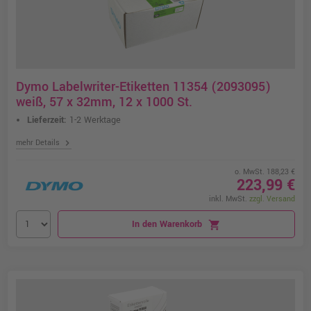
Dymo Labelwriter-Etiketten 11354 (2093095)
weiß, 57 x 32mm, 12 x 1000 St.
Lieferzeit:
1-2 Werktage
chevron_right
mehr Details
o. MwSt. 188,23 €
223,99 €
inkl. MwSt.
zzgl. Versand
In den Warenkorb
shopping_cart