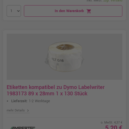
inkl. MwSt.
zzgl. Versand
In den Warenkorb
shopping_cart
Etiketten kompatibel zu Dymo Labelwriter
1983173 89 x 28mm 1 x 130 Stück
Lieferzeit:
1-2 Werktage
chevron_right
mehr Details
o. MwSt. 4,37 €
5,20 €