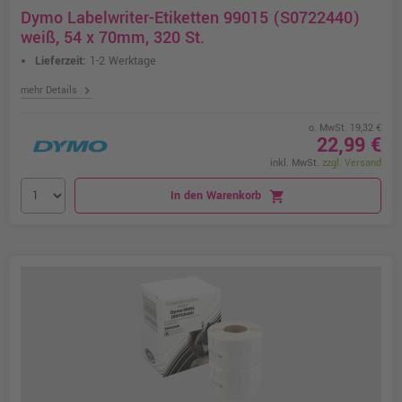
Dymo Labelwriter-Etiketten 99015 (S0722440)
weiß, 54 x 70mm, 320 St.
Lieferzeit:
1-2 Werktage
chevron_right
mehr Details
o. MwSt. 19,32 €
22,99 €
inkl. MwSt.
zzgl. Versand
In den Warenkorb
shopping_cart