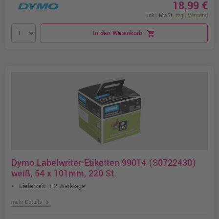
18,99 €
inkl. MwSt.
zzgl. Versand
In den Warenkorb
shopping_cart
Dymo Labelwriter-Etiketten 99014 (S0722430)
weiß, 54 x 101mm, 220 St.
Lieferzeit:
1-2 Werktage
chevron_right
mehr Details