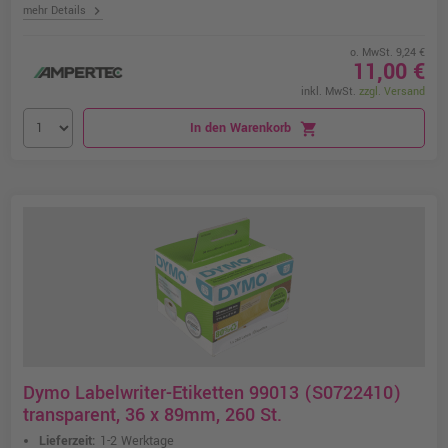
chevron_right
mehr Details
o. MwSt. 9,24 €
11,00 €
inkl. MwSt.
zzgl. Versand
In den Warenkorb
shopping_cart
Dymo Labelwriter-Etiketten 99013 (S0722410)
transparent, 36 x 89mm, 260 St.
Lieferzeit:
1-2 Werktage