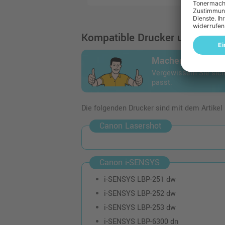
Kompatible Drucker und Geräte
Machen Sie den 
Vergewissern Sie sich
passt.
Die folgenden Drucker sind mit dem Artikel
Canon Lasershot
Canon i-SENSYS
i-SENSYS LBP-251 dw
i-SENSYS LBP-252 dw
i-SENSYS LBP-253 dw
i-SENSYS LBP-6300 dn