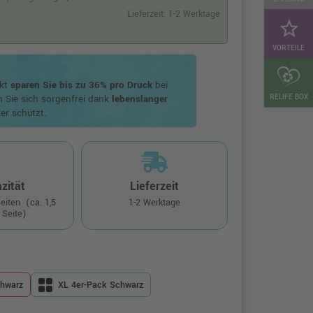
Lieferzeit: 1-2 Werktage
star_border
VORTEILE
ukt
sparen Sie bis zu 36% pro Druck
bei
RELIFE BOX
n Sie sich sorgenfrei dank
lebenslanger
er schützt.
zität
Lieferzeit
Seiten
(ca. 1,5
1-2 Werktage
 Seite)
hwarz
XL 4er-Pack Schwarz