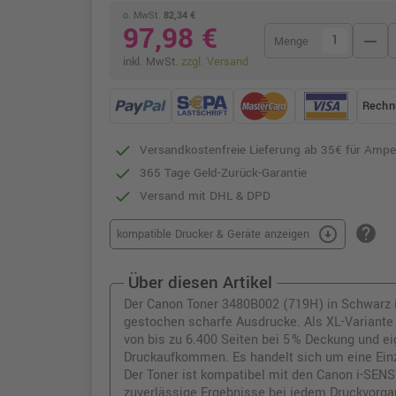
o. MwSt.
82,34 €
97,98 €
remove
Menge
inkl. MwSt.
zzgl. Versand
Rechn
Versandkostenfreie Lieferung ab 35€ für Ampe
365 Tage Geld-Zurück-Garantie
Versand mit DHL & DPD
help
arrow_circle_down
kompatible Drucker & Geräte anzeigen
Über diesen Artikel
Der Canon Toner 3480B002 (719H) in Schwarz ist
gestochen scharfe Ausdrucke. Als XL-Variante 
von bis zu 6.400 Seiten bei 5 % Deckung und ei
Druckaufkommen. Es handelt sich um eine Ein
Der Toner ist kompatibel mit den Canon i-SEN
zuverlässige Ergebnisse bei jedem Druckvorgan