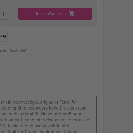
add
shopping_cart
In den Warenkorb
ung
rtec Produkte*
 ein hochwertiger, originaler Toner für
bietet er eine besonders hohe Druckleistung
gnet sich optimal für Nutzer mit erhöhtem
zeltonerkartusche mit schwarzem Tonerpulver.
SYS Druckerserien und gewährleistet
g. Dank der Originalqualität von Canon