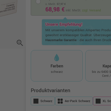
o. MwSt.
57,97 €
68,98 €
inkl. MwSt.
zzgl. Versand
Unsere Empfehlung!
Mit unserem kompatiblen Ampertec Prod
gewohnt erstklassiger Qualität. Überzeuge
Hausmarke Garantie
- die auch Ihren Druck
zoom_in
Farben
Kapa
schwarz
bis zu 6400 
Cent /
Produktvarianten
Schwarz
4er-Pack Schwarz
XL Sc