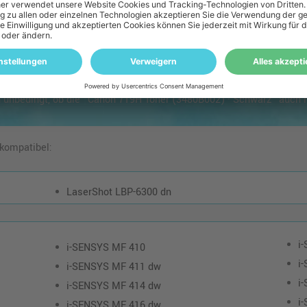
 zu diesem Artikel
Patronen Check
 unbedingt, ob die "Canon 719H Toner (3480B002) · Schwarz" auch i
 kompatibel:
LaserShot LBP-6300 dn
i
i-SENSYS MF 410
i
i-SENSYS MF 411 dw
i
i-SENSYS MF 414 dw
i
i-SENSYS MF 416 dw