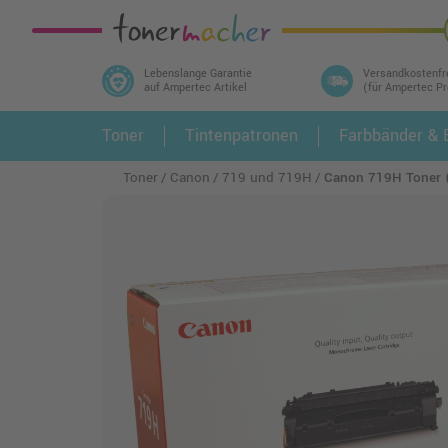
Lebenslange Garantie
Versandkostenfr
auf Ampertec Artikel
(für Ampertec P
In 3 einfachen Schritten ihr Druckermodell
Toner
Tintenpatronen
Farbbänder & E
1.
und alle dazu passenden Artikel finden ➤
Toner
Canon
719 und 719H
Canon 719H Toner 