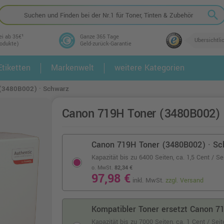
search
ei ab 35€¹
Ganze 365 Tage
Übersichtli
rodukte)
Geld-zurück-Garantie
tiketten
Markenwelt
weitere Kategorien
2.
3.
(3480B002) · Schwarz
Canon 719H Toner (3480B002) 
Canon 719H Toner (3480B002) · Sc
Kapazität bis zu 6400 Seiten,
ca. 1,5 Cent / Se
o. MwSt.
82,34 €
97,98 €
inkl. MwSt.
zzgl. Versand
Kompatibler Toner ersetzt Canon 7
Kapazität bis zu 7000 Seiten,
ca. 1 Cent / Sei