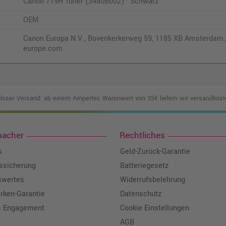
Canon 719H Toner (3480B002) · Schwarz
OEM
Canon Europa N.V., Bovenkerkerweg 59, 1185 XB Amsterdam,
europe.com
loser Versand: ab einem Ampertec Warenwert von 35€ liefern wir versandkoste
macher
Rechtliches
s
Geld-Zurück-Garantie
tssicherung
Batteriegesetz
swertes
Widerrufsbelehrung
ken-Garantie
Datenschutz
s Engagement
Cookie Einstellungen
AGB