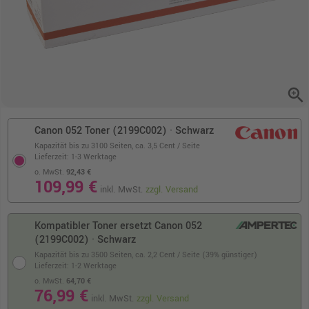
zoom_in
Canon 052 Toner (2199C002) · Schwarz
Kapazität bis zu 3100 Seiten,
ca. 3,5 Cent / Seite
Lieferzeit: 1-3 Werktage
o. MwSt.
92,43 €
109,99 €
inkl. MwSt.
zzgl. Versand
Kompatibler Toner ersetzt Canon 052
(2199C002) · Schwarz
Kapazität bis zu 3500 Seiten,
ca. 2,2 Cent / Seite (39% günstiger)
Lieferzeit: 1-2 Werktage
o. MwSt.
64,70 €
76,99 €
inkl. MwSt.
zzgl. Versand