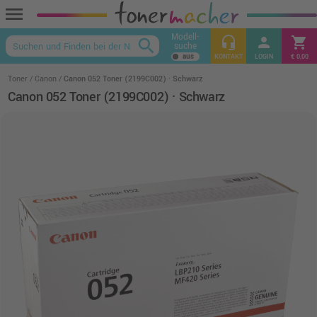
menu
Modell-
headset_mic
person
shopping_cart
search
suche
keyboard_arrow_up
KONTAKT
LOGIN
€ 0,00
Toner
Canon
Canon 052 Toner (2199C002) · Schwarz
Canon 052 Toner (2199C002) · Schwarz