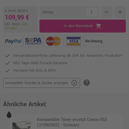
o. MwSt.
92,43 €
remove
add
Menge
109,99 €
inkl. MwSt.
zzgl.
shopping_cart
In den Warenkorb
Versand
Rechnung
Versandkostenfreie Lieferung ab 35€ für Ampertec Produkte*
365 Tage Geld-Zurück-Garantie
Versand mit DHL & DPD
help
arrow_circle_down
kompatible Drucker & Geräte anzeigen
Ähnliche Artikel:
Kompatibler Toner ersetzt Canon 052
(2199C002) · Schwarz