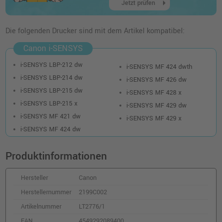
arrow_right
Jetzt prüfen
Kompatibler Toner ersetzt Canon 052H
(2200C002) · Schwarz
Die folgenden Drucker sind mit dem Artikel kompatibel:
o. MwSt.
83,18 €
98,98 €
Canon i-SENSYS
shopping_cart
inkl. MwSt.
zzgl. Versand
i-SENSYS LBP-212 dw
i-SENSYS MF 424 dwth
i-SENSYS LBP-214 dw
i-SENSYS MF 426 dw
i-SENSYS LBP-215 dw
i-SENSYS MF 428 x
i-SENSYS LBP-215 x
i-SENSYS MF 429 dw
i-SENSYS MF 421 dw
i-SENSYS MF 429 x
i-SENSYS MF 424 dw
Produktinformationen
Hersteller
Canon
Herstellernummer
2199C002
Artikelnummer
LT2776/1
EAN
4549292089400