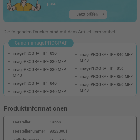
370,99 €
shopping_cart
passt.
inkl. MwSt.
zzgl. Versand
arrow_right
Jetzt prüfen
Die folgenden Drucker sind mit dem Artikel kompatibel:
Canon imagePROGRAF
imagePROGRAF IPF 830
imagePROGRAF IPF 840 MFP
M 40
imagePROGRAF IPF 830 MFP
imagePROGRAF IPF 850
imagePROGRAF IPF 830 MFP
M 40
imagePROGRAF IPF 850 MFP
imagePROGRAF IPF 840
imagePROGRAF IPF 850 MFP
M 40
imagePROGRAF IPF 840 MFP
Produktinformationen
Hersteller
Canon
Herstellernummer
9822B001