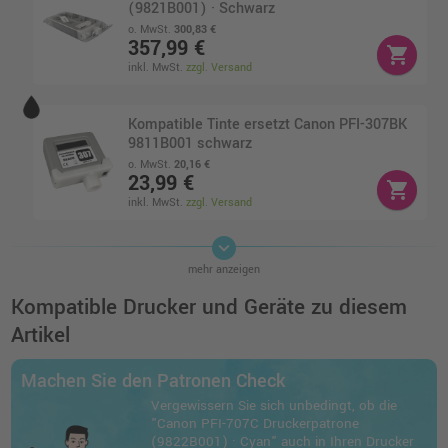
(9821B001) · Schwarz
o. MwSt.
300,83 €
357,99 €
shopping_cart
inkl. MwSt.
zzgl. Versand
Kompatible Tinte ersetzt Canon PFI-307BK
9811B001 schwarz
o. MwSt.
20,16 €
23,99 €
shopping_cart
inkl. MwSt.
zzgl. Versand
keyboard_arrow_down
Canon PFI-707Y Druckerpatrone
mehr anzeigen
(9824B001) · Gelb
o. MwSt.
311,76 €
Kompatible Drucker und Geräte zu diesem
370,99 €
shopping_cart
Artikel
inkl. MwSt.
zzgl. Versand
Machen Sie den Patronen Check
Canon PFI-707M Druckerpatrone
Vergewissern Sie sich unbedingt, ob die
(9823B001) · Magenta
"Canon PFI-707C Druckerpatrone
o. MwSt.
311,76 €
(9822B001) · Cyan" auch in Ihren Drucker