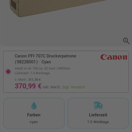
zoom_in
Canon PFI-707C Druckerpatrone
(9822B001) · Cyan
Inhalt in ml: 700
ca. 53 Cent / Milliliter
Lieferzeit: 1-3 Werktage
o. MwSt.
311,76 €
370,99 €
inkl. MwSt.
zzgl. Versand
Farben
Lieferzeit
cyan
1-3 Werktage