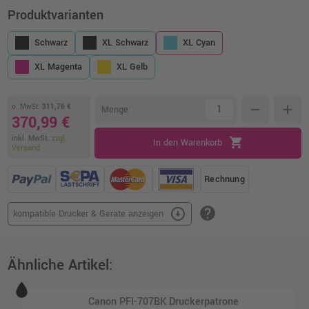
Produktvarianten
Schwarz
XL Schwarz
XL Cyan
XL Magenta
XL Gelb
o. MwSt.
311,76 €
remove
add
Menge
370,99 €
inkl. MwSt.
zzgl.
shopping_cart
In den Warenkorb
Versand
Rechnung
help
arrow_circle_down
kompatible Drucker & Geräte anzeigen
Ähnliche Artikel:
Canon PFI-707BK Druckerpatrone