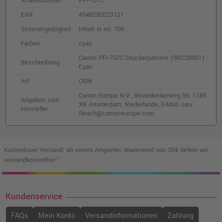
Artikelnummer
PFI-707C
EAN
4549292023121
Seitenergiebigkeit
Inhalt in ml: 700
Farben
cyan
Canon PFI-707C Druckerpatrone (9822B001) ·
Beschreibung
Cyan
Art
OEM
Canon Europa N.V., Bovenkerkerweg 59, 1185
Angaben zum
XB Amsterdam, Niederlande, E-Mail: ceu-
Hersteller
Reach@canon-europe.com
Kostenloser Versand: ab einem Ampertec Warenwert von 35€ liefern wir
versandkostenfrei!¹
Kundenservice
FAQs
Mein Konto
Versandinformationen
Zahlung