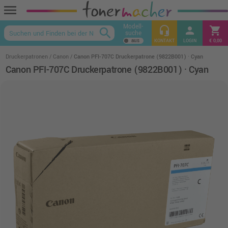
menu
Modell-
headset_mic
person
shopping_cart
search
suche
keyboard_arrow_up
KONTAKT
LOGIN
€ 0,00
Druckerpatronen
Canon
Canon PFI-707C Druckerpatrone (9822B001) · Cyan
Canon PFI-707C Druckerpatrone (9822B001) · Cyan