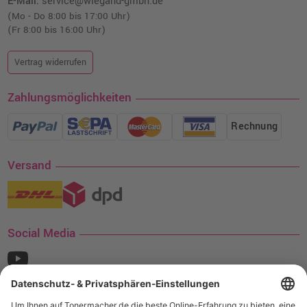
E-Mail:
service@wiegand-gmbh.de
(Mo - Do 8:00 bis 17:00 Uhr)
(Fr 8:00 bis 16:00 Uhr)
Vertrag widerrufen
Zahlungsmöglichkeiten
Rechnung
Versand
Social Media
¹ Nur gültig für den Versand innerhalb Deutschlands. Befindet sich ein Warenwert
von mindestens 35€ (inkl. Mwst.) an Ampertec Artikeln in Ihrem Warenkorb, ist der