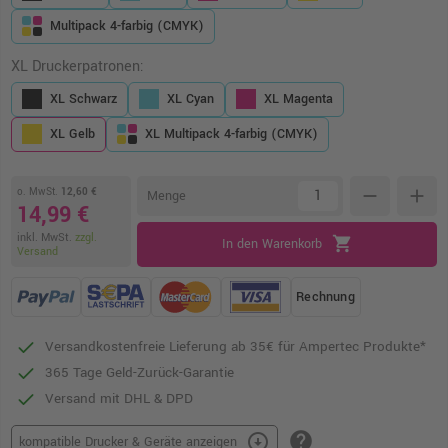
Multipack 4-farbig (CMYK)
XL Druckerpatronen:
XL Schwarz
XL Cyan
XL Magenta
XL Gelb
XL Multipack 4-farbig (CMYK)
o. MwSt.
12,60 €
remove
add
Menge
14,99 €
inkl. MwSt.
zzgl.
shopping_cart
In den Warenkorb
Versand
Rechnung
Versandkostenfreie Lieferung ab 35€ für Ampertec Produkte*
365 Tage Geld-Zurück-Garantie
Versand mit DHL & DPD
help
arrow_circle_down
kompatible Drucker & Geräte anzeigen