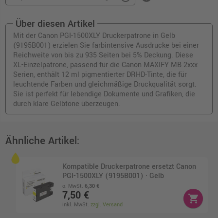
Über diesen Artikel
Mit der Canon PGI-1500XLY Druckerpatrone in Gelb
(9195B001) erzielen Sie farbintensive Ausdrucke bei einer
Reichweite von bis zu 935 Seiten bei 5% Deckung. Diese
XL-Einzelpatrone, passend für die Canon MAXIFY MB 2xxx
Serien, enthält 12 ml pigmentierter DRHD-Tinte, die für
leuchtende Farben und gleichmäßige Druckqualität sorgt.
Sie ist perfekt für lebendige Dokumente und Grafiken, die
durch klare Gelbtöne überzeugen.
Ähnliche Artikel:
Kompatible Druckerpatrone ersetzt Canon
PGI-1500XLY (9195B001) · Gelb
o. MwSt.
6,30 €
7,50 €
shopping_cart
inkl. MwSt.
zzgl. Versand