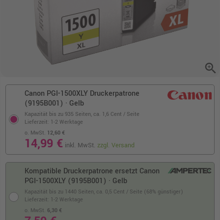
zoom_in
Canon PGI-1500XLY Druckerpatrone
(9195B001) · Gelb
Kapazität bis zu 935 Seiten,
ca. 1,6 Cent / Seite
Lieferzeit: 1-2 Werktage
o. MwSt.
12,60 €
14,99 €
inkl. MwSt.
zzgl. Versand
Kompatible Druckerpatrone ersetzt Canon
PGI-1500XLY (9195B001) · Gelb
Kapazität bis zu 1440 Seiten,
ca. 0,5 Cent / Seite (68% günstiger)
Lieferzeit: 1-2 Werktage
o. MwSt.
6,30 €