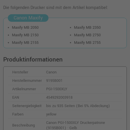
Canon PGI-1500XLC Druckerpatrone
(9193B001) · Cyan
Die folgenden Drucker sind mit dem Artikel kompatibel:
o. MwSt.
13,44 €
15,99 €
Canon Maxify
shopping_cart
inkl. MwSt.
zzgl. Versand
Maxify MB 2050
Maxify MB 2350
Maxify MB 2150
Maxify MB 2750
Canon PGI-1500BK Druckerpatrone
Maxify MB 2155
Maxify MB 2755
(9218B001) · Schwarz
o. MwSt.
15,96 €
18,99 €
Produktinformationen
shopping_cart
inkl. MwSt.
zzgl. Versand
Hersteller
Canon
Canon PGI-1500C Druckerpatrone
Herstellernummer
9195B001
(9229B001) · Cyan
Artikelnummer
PGI-1500XLY
o. MwSt.
10,08 €
12,00 €
EAN
4549292003918
shopping_cart
inkl. MwSt.
zzgl. Versand
Seitenergiebigkeit
bis zu 935 Seiten (Bei 5% Abdeckung)
Farben
yellow
Kompatible Tinte ersetzt Canon PGI-
Canon PGI-1500XLY Druckerpatrone
1500XLC cyan
Beschreibung
(9195B001) · Gelb