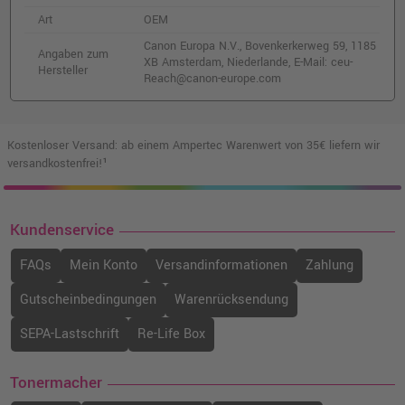
o. MwSt.
9,24 €
11,00 €
Art
OEM
shopping_cart
inkl. MwSt.
zzgl. Versand
Canon Europa N.V., Bovenkerkerweg 59, 1185
Angaben zum
XB Amsterdam, Niederlande, E-Mail: ceu-
Hersteller
Reach@canon-europe.com
Canon PGI-1500XLBK Druckerpatrone
(9182B001) · Schwarz
o. MwSt.
21,84 €
25,99 €
shopping_cart
Kostenloser Versand: ab einem Ampertec Warenwert von 35€ liefern wir
inkl. MwSt.
zzgl. Versand
versandkostenfrei!¹
Kundenservice
FAQs
Mein Konto
Versandinformationen
Zahlung
Gutscheinbedingungen
Warenrücksendung
SEPA-Lastschrift
Re-Life Box
Tonermacher