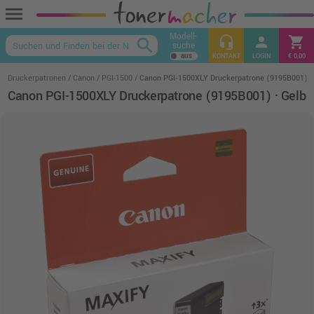
menu
Modell-
headset_mic
person
shopping_cart
search
suche
keyboard_arrow_up
KONTAKT
LOGIN
€ 0,00
Druckerpatronen
Canon
PGI-1500
Canon PGI-1500XLY Druckerpatrone (9195B001) ·
Canon PGI-1500XLY Druckerpatrone (9195B001) · Gelb