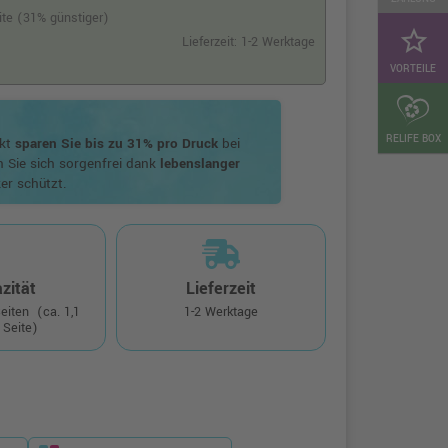
eite (31% günstiger)
star_border
Lieferzeit: 1-2 Werktage
VORTEILE
RELIFE BOX
ukt
sparen Sie bis zu 31% pro Druck
bei
n Sie sich sorgenfrei dank
lebenslanger
er schützt.
zität
Lieferzeit
Seiten
(ca. 1,1
1-2 Werktage
 Seite)