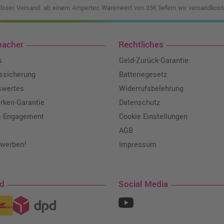
loser Versand: ab einem Ampertec Warenwert von 35€ liefern wir versandkoste
macher
Rechtliches
s
Geld-Zurück-Garantie
tssicherung
Batteriegesetz
swertes
Widerrufsbelehrung
ken-Garantie
Datenschutz
s Engagement
Cookie Einstellungen
AGB
 werben!
Impressum
nd
Social Media