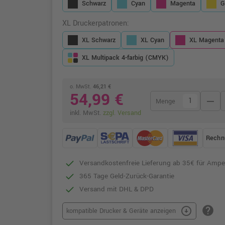
Schwarz
Cyan
Magenta
G
XL Druckerpatronen:
XL Schwarz
XL Cyan
XL Magenta
XL Multipack 4-farbig (CMYK)
o. MwSt.
46,21 €
54,99 €
remove
Menge
inkl. MwSt.
zzgl. Versand
Rechn
Versandkostenfreie Lieferung ab 35€ für Ampe
365 Tage Geld-Zurück-Garantie
Versand mit DHL & DPD
help
arrow_circle_down
kompatible Drucker & Geräte anzeigen