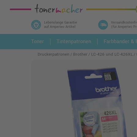
Lebenslange Garantie
Versandkostenfr
auf Ampertec Artikel
(für Ampertec P
In 3 einfachen Schritten ihr Druckermodell
Toner
Tintenpatronen
Farbbänder & E
1.
und alle dazu passenden Artikel finden ➤
Druckerpatronen
Brother
LC-426 und LC-426XL