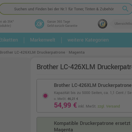
search
ei ab 35€¹
Ganze 365 Tage
Übersichtli
rodukte)
Geld-zurück-Garantie
tiketten
Markenwelt
weitere Kategorien
2.
3.
Brother LC-426XLM Druckerpatrone · Magenta
Brother LC-426XLM Druckerpatr
Brother LC-426XLM Druckerpatrone
Kapazität bis zu 5000 Seiten,
ca. 1,1 Cent / Se
o. MwSt.
46,21 €
54,99 €
inkl. MwSt.
zzgl. Versand
Kompatible Druckerpatrone ersetzt
Magenta