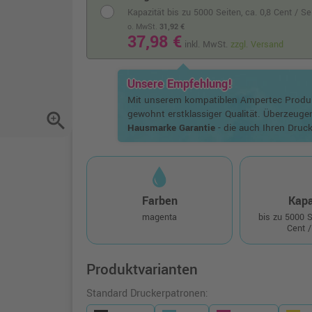
Kapazität bis zu 5000 Seiten,
ca. 0,8 Cent / S
o. MwSt.
31,92 €
37,98 €
inkl. MwSt.
zzgl. Versand
Unsere Empfehlung!
Mit unserem kompatiblen Ampertec Prod
gewohnt erstklassiger Qualität. Überzeuge
zoom_in
Hausmarke Garantie
- die auch Ihren Druck
Farben
Kapa
magenta
bis zu 5000 
Cent /
Produktvarianten
Standard Druckerpatronen: