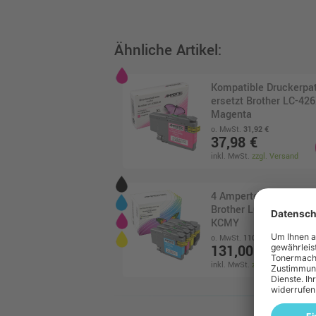
Ähnliche Artikel:
Kompatible Druckerpa
ersetzt Brother LC-42
Magenta
o. MwSt.
31,92 €
37,98 €
inkl. MwSt.
zzgl. Versand
4 Ampertec Tinten ers
Brother LC-426XL Mul
KCMY
o. MwSt.
110,08 €
131,00 €
inkl. MwSt.
zzgl. Versand
Brother LC-426XLC