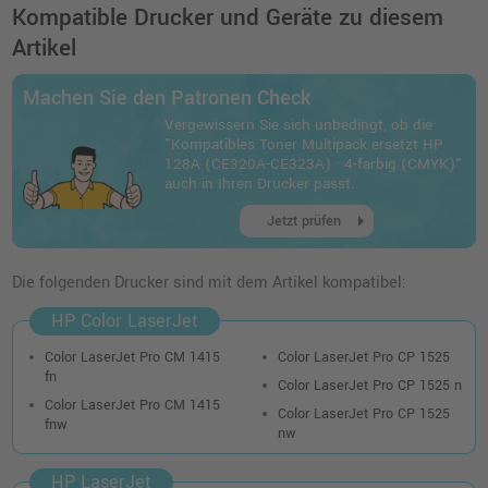
Kompatible Drucker und Geräte zu diesem
Artikel
Machen Sie den Patronen Check
Vergewissern Sie sich unbedingt, ob die
"Kompatibles Toner Multipack ersetzt HP
128A (CE320A-CE323A) · 4-farbig (CMYK)"
auch in Ihren Drucker passt.
arrow_right
Jetzt prüfen
Die folgenden Drucker sind mit dem Artikel kompatibel:
HP Color LaserJet
Color LaserJet Pro CM 1415
Color LaserJet Pro CP 1525
fn
Color LaserJet Pro CP 1525 n
Color LaserJet Pro CM 1415
Color LaserJet Pro CP 1525
fnw
nw
HP LaserJet