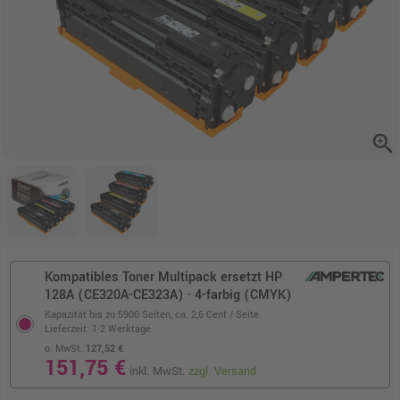
zoom_in
Kompatibles Toner Multipack ersetzt HP
128A (CE320A-CE323A) · 4-farbig (CMYK)
Kapazität bis zu 5900 Seiten,
ca. 2,6 Cent / Seite
Lieferzeit: 1-2 Werktage
o. MwSt.
127,52 €
151,75 €
inkl. MwSt.
zzgl. Versand