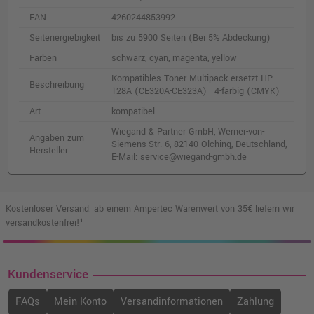
EAN
4260244853992
Seitenergiebigkeit
bis zu 5900 Seiten (Bei 5% Abdeckung)
Farben
schwarz, cyan, magenta, yellow
Kompatibles Toner Multipack ersetzt HP
Beschreibung
128A (CE320A-CE323A) · 4-farbig (CMYK)
Art
kompatibel
Wiegand & Partner GmbH, Werner-von-
Angaben zum
Siemens-Str. 6, 82140 Olching, Deutschland,
Hersteller
E-Mail: service@wiegand-gmbh.de
Kostenloser Versand: ab einem Ampertec Warenwert von 35€ liefern wir
versandkostenfrei!¹
Kundenservice
FAQs
Mein Konto
Versandinformationen
Zahlung