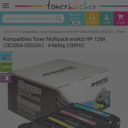
menu
Modell-
headset_mic
person
shopping_cart
search
suche
keyboard_arrow_up
KONTAKT
LOGIN
€ 0,00
Toner
HP
Kompatibles Toner Multipack ersetzt HP 128A (CE320A-CE323A) · 4-farbi
Kompatibles Toner Multipack ersetzt HP 128A
(CE320A-CE323A) · 4-farbig (CMYK)