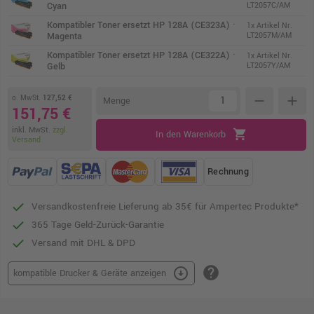
Cyan
LT2057C/AM
Kompatibler Toner ersetzt HP 128A (CE323A) ·
1x Artikel Nr.
Magenta
LT2057M/AM
Kompatibler Toner ersetzt HP 128A (CE322A) ·
1x Artikel Nr.
Gelb
LT2057Y/AM
o. MwSt.
127,52 €
remove
add
Menge
151,75 €
inkl. MwSt.
zzgl.
shopping_cart
In den Warenkorb
Versand
Rechnung
Versandkostenfreie Lieferung ab 35€ für Ampertec Produkte*
365 Tage Geld-Zurück-Garantie
Versand mit DHL & DPD
help
arrow_circle_down
kompatible Drucker & Geräte anzeigen