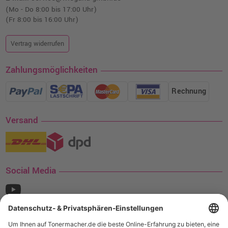
(Mo - Do 8:00 bis 17:00 Uhr)
(Fr 8:00 bis 16:00 Uhr)
Vertrag widerrufen
Zahlungsmöglichkeiten
Rechnung
Versand
Social Media
¹ Nur gültig für den Versand innerhalb Deutschlands. Befindet sich ein Warenwert
von mindestens 35€ (inkl. Mwst.) an Ampertec Artikeln in Ihrem Warenkorb, ist der