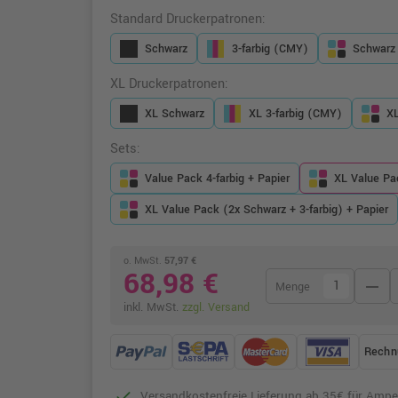
Standard Druckerpatronen:
Schwarz
3-farbig (CMY)
Schwarz 
XL Druckerpatronen:
XL Schwarz
XL 3-farbig (CMY)
XL
Sets:
Value Pack 4-farbig + Papier
XL Value Pa
XL Value Pack (2x Schwarz + 3-farbig) + Papier
o. MwSt.
57,97 €
68,98 €
remove
Menge
inkl. MwSt.
zzgl. Versand
Rechn
Versandkostenfreie Lieferung ab 35€ für Ampe