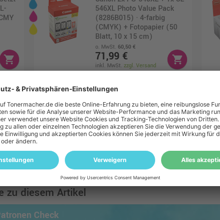
L-
546XL Photo Value Pack
KCMY
(8286B015) · 4-farbig
(CMYK) + Fotopapier (50
Blatt, 10 x 15 cm)
o. MwSt.
60,50 €
71,99 €
shopping_cart
shopping_cart
inkl. MwSt.
zzgl. Versand
Canon CL-546
B001)
Druckerpatrone (8289B001)
· 3-farbig (CMY)
o. MwSt.
16,80 €
19,99 €
shopping_cart
shopping_cart
inkl. MwSt.
zzgl. Versand
keyboard_arrow_down
6
Canon PG-545XL + CL-
mehr anzeigen
546XL Photo Value Pack
g
(8286B011) · 4-farbig
 zu diesem Artikel
(50
(CMYK) + Fotopapier (50
Blatt, 10 x 15 cm)
Patronen Check
o. MwSt.
41,17 €