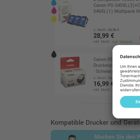
Canon PG-545XL(2)+C
546XL(1) Multipack 
o. MwSt.
24,36 €
28,99 €
inkl. MwSt.
zzgl. Versand
Canon PG-545
Druckerpatrone (8287
· Schwarz
o. MwSt.
14,28 €
16,99 €
inkl. MwSt.
zzgl. Versand
Canon PG-545 + CL-54
Photo Value Pack
(88287B008) · 4-farbi
Kompatible Drucker und Geräte
(CMYK) + Fotopapier 
Blatt, 10 x 15 cm)
Machen Sie den 
o. MwSt.
33,61 €