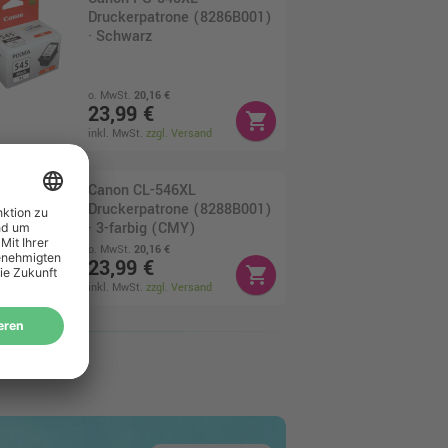
Druckerpatrone (8286B001)
· Schwarz
o. MwSt.
20,16 €
23,99 €
shopping_cart
inkl. MwSt.
zzgl. Versand
Canon CL-546XL
Druckerpatrone (8288B001)
· 3-farbig (CMY)
o. MwSt.
20,16 €
23,99 €
shopping_cart
inkl. MwSt.
zzgl. Versand