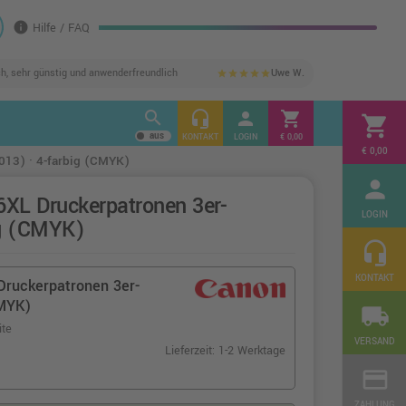
info
Hilfe / FAQ
ch, sehr günstig und anwenderfreundlich
Uwe W.
star
star
star
star
star
search
headset_mic
person
shopping_cart
shopping_cart
KONTAKT
LOGIN
€ 0,00
€ 0,00
13) · 4-farbig (CMYK)
person
XL Druckerpatronen 3er-
LOGIN
ig (CMYK)
headset_mic
KONTAKT
Druckerpatronen 3er-
CMYK)
local_shipping
ite
VERSAND
Lieferzeit: 1-2 Werktage
credit_card
ZAHLUNG