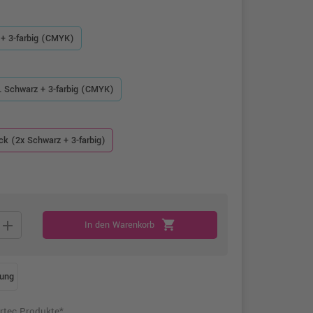
+ 3-farbig (CMYK)
 Schwarz + 3-farbig (CMYK)
ck (2x Schwarz + 3-farbig)
add
shopping_cart
In den Warenkorb
ung
rtec Produkte*