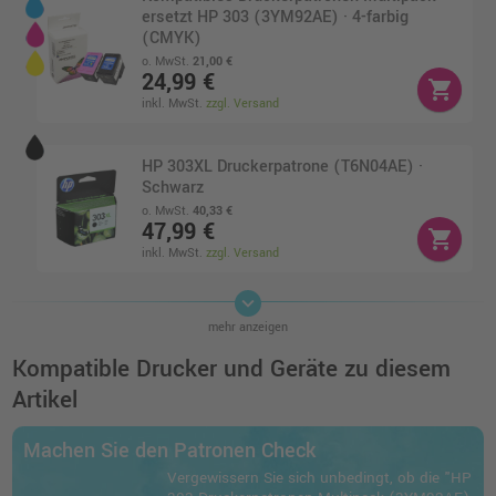
ersetzt HP 303 (3YM92AE) · 4-farbig
(CMYK)
o. MwSt.
21,00 €
24,99 €
shopping_cart
inkl. MwSt.
zzgl. Versand
HP 303XL Druckerpatrone (T6N04AE) ·
Schwarz
o. MwSt.
40,33 €
47,99 €
shopping_cart
inkl. MwSt.
zzgl. Versand
keyboard_arrow_down
HP 303 Druckerpatrone (T6N02AE) ·
mehr anzeigen
Schwarz
o. MwSt.
15,96 €
Kompatible Drucker und Geräte zu diesem
18,99 €
shopping_cart
Artikel
inkl. MwSt.
zzgl. Versand
Machen Sie den Patronen Check
HP 303 Druckerpatrone (T6N01AE) · 3-
Vergewissern Sie sich unbedingt, ob die "HP
farbig (CMY)