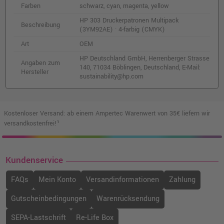
Farben
schwarz, cyan, magenta, yellow
HP 303 Druckerpatronen Multipack
Beschreibung
(3YM92AE) · 4-farbig (CMYK)
Art
OEM
HP Deutschland GmbH, Herrenberger Strasse
Angaben zum
140, 71034 Böblingen, Deutschland, E-Mail:
Hersteller
sustainability@hp.com
Kostenloser Versand: ab einem Ampertec Warenwert von 35€ liefern wir
versandkostenfrei!¹
Kundenservice
FAQs
Mein Konto
Versandinformationen
Zahlung
Gutscheinbedingungen
Warenrücksendung
SEPA-Lastschrift
Re-Life Box