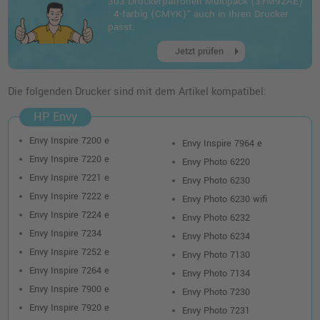
303 Druckerpatronen Multipack (3YM92AE)
o. MwSt.
21,00 €
· 4-farbig (CMYK)" auch in Ihren Drucker
24,99 €
shopping_cart
passt.
inkl. MwSt.
zzgl. Versand
arrow_right
Jetzt prüfen
HP 303XL Druckerpatrone (T6N03AE) · 3-
farbig (CMY)
Die folgenden Drucker sind mit dem Artikel kompatibel:
o. MwSt.
45,37 €
53,99 €
HP Envy
shopping_cart
inkl. MwSt.
zzgl. Versand
Envy Inspire 7200 e
Envy Inspire 7964 e
Envy Inspire 7220 e
Envy Photo 6220
Envy Inspire 7221 e
Envy Photo 6230
Envy Inspire 7222 e
Envy Photo 6230 wifi
Envy Inspire 7224 e
Envy Photo 6232
Envy Inspire 7234
Envy Photo 6234
Envy Inspire 7252 e
Envy Photo 7130
Envy Inspire 7264 e
Envy Photo 7134
Envy Inspire 7900 e
Envy Photo 7230
Envy Inspire 7920 e
Envy Photo 7231