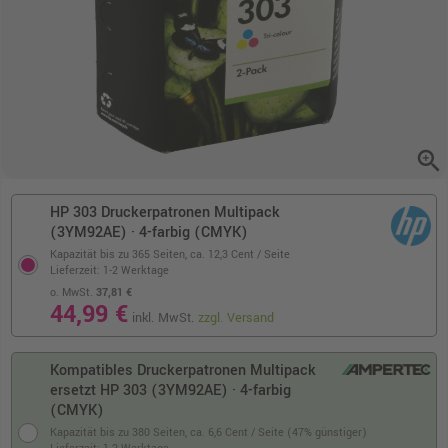
zoom_in
HP 303 Druckerpatronen Multipack
(3YM92AE) · 4-farbig (CMYK)
Kapazität bis zu 365 Seiten,
ca. 12,3 Cent / Seite
Lieferzeit: 1-2 Werktage
o. MwSt.
37,81 €
44,99 €
inkl. MwSt.
zzgl. Versand
Kompatibles Druckerpatronen Multipack
ersetzt HP 303 (3YM92AE) · 4-farbig
(CMYK)
Kapazität bis zu 380 Seiten,
ca. 6,6 Cent / Seite (47% günstiger)