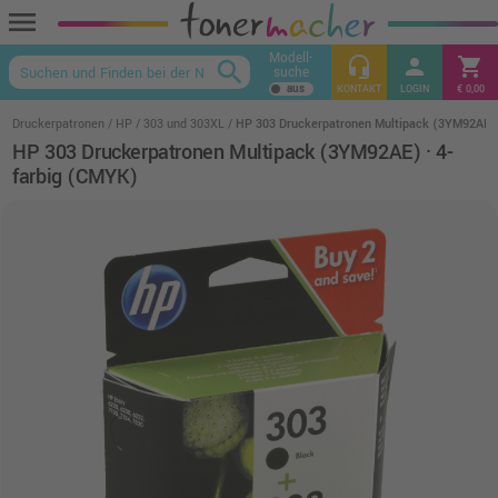
menu
Modell-
headset_mic
person
shopping_cart
search
suche
keyboard_arrow_up
KONTAKT
LOGIN
€ 0,00
Druckerpatronen
HP
303 und 303XL
HP 303 Druckerpatronen Multipack (3YM92AE) 
HP 303 Druckerpatronen Multipack (3YM92AE) · 4-
farbig (CMYK)