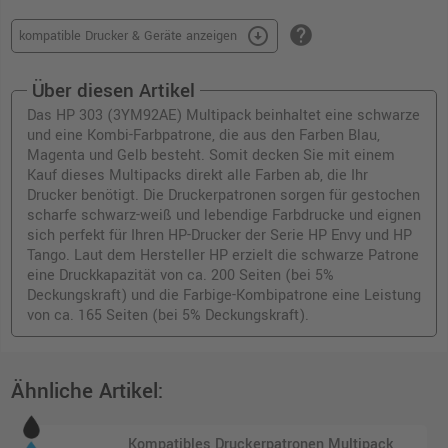
help
arrow_circle_down
kompatible Drucker & Geräte anzeigen
Über diesen Artikel
Das HP 303 (3YM92AE) Multipack beinhaltet eine schwarze
und eine Kombi-Farbpatrone, die aus den Farben Blau,
Magenta und Gelb besteht. Somit decken Sie mit einem
Kauf dieses Multipacks direkt alle Farben ab, die Ihr
Drucker benötigt. Die Druckerpatronen sorgen für gestochen
scharfe schwarz-weiß und lebendige Farbdrucke und eignen
sich perfekt für Ihren HP-Drucker der Serie HP Envy und HP
Tango. Laut dem Hersteller HP erzielt die schwarze Patrone
eine Druckkapazität von ca. 200 Seiten (bei 5%
Deckungskraft) und die Farbige-Kombipatrone eine Leistung
von ca. 165 Seiten (bei 5% Deckungskraft).
Ähnliche Artikel:
Kompatibles Druckerpatronen Multipack