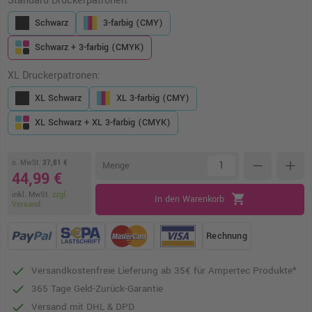
Standard Druckerpatronen:
Schwarz
3-farbig (CMY)
Schwarz + 3-farbig (CMYK)
XL Druckerpatronen:
XL Schwarz
XL 3-farbig (CMY)
XL Schwarz + XL 3-farbig (CMYK)
o. MwSt.
37,81 €
remove
add
Menge
44,99 €
inkl. MwSt.
zzgl.
shopping_cart
In den Warenkorb
Versand
Rechnung
Versandkostenfreie Lieferung ab 35€ für Ampertec Produkte*
365 Tage Geld-Zurück-Garantie
Versand mit DHL & DPD