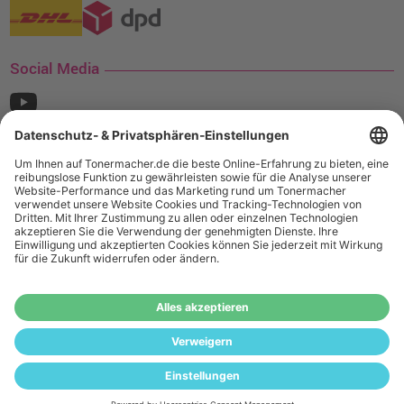
Social Media
¹ Nur gültig für den Versand innerhalb Deutschlands. Befindet sich ein Warenwert
von mindestens 35€ (inkl. Mwst.) an Ampertec Artikeln in Ihrem Warenkorb, ist der
Versand für Sie kostenfrei.
Wiederverkäufer:
Das Angebot von tonermacher.de richtet sich
nicht an Wiederverkäufer. Wenn Sie Wiederverkäufer sind,
registrieren Sie sich bitte in unserem Händler-Portal
www.tonerhersteller.de