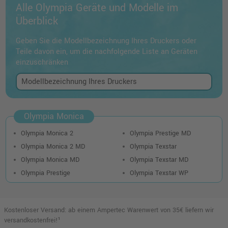
Alle Olympia Geräte und Modelle im
Überblick
Geben Sie die Modellbezeichnung Ihres Druckers oder
Teile davon ein, um die nachfolgende Liste an Geräten
einzuschränken
Olympia Monica
Olympia Monica 2
Olympia Prestige MD
Olympia Monica 2 MD
Olympia Texstar
Olympia Monica MD
Olympia Texstar MD
Olympia Prestige
Olympia Texstar WP
Kostenloser Versand: ab einem Ampertec Warenwert von 35€ liefern wir
versandkostenfrei!¹