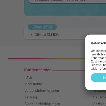
Olivetti DM
Olivetti DM 509
Kosten
Kundenservice
Toner
FAQs
Über un
Mein Konto
Qualitä
Versandinformationen
Wissen
Zahlung
Hausmar
Gutscheinbedingungen
Soziale