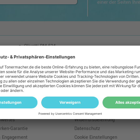
einer der Seiten Ih
Olivetti DM 524
loser Versand: ab einem Ampertec Warenwert von 35€ liefern wir versandkoste
macher
Rechtliches
s
Geld-Zurück-Garantie
tssicherung
Batteriegesetz
swertes
Widerrufsbelehrung
ken-Garantie
Datenschutz
s Engagement
Cookie Einstellungen