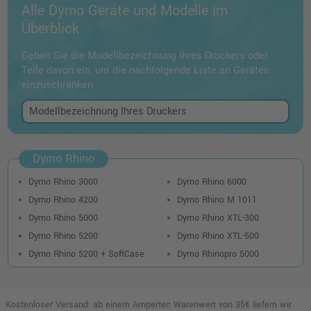
Alle Dymo Geräte und Modelle im
Überblick
Geben Sie die Modellbezeichnung Ihres Druckers oder
Teile davon ein, um die nachfolgende Liste an Geräten
einzuschränken
Dymo Rhino
Dymo Rhino 3000
Dymo Rhino 6000
Dymo Rhino 4200
Dymo Rhino M 1011
Dymo Rhino 5000
Dymo Rhino XTL-300
Dymo Rhino 5200
Dymo Rhino XTL-500
Dymo Rhino 5200 + SoftCase
Dymo Rhinopro 5000
Kostenloser Versand: ab einem Ampertec Warenwert von 35€ liefern wir