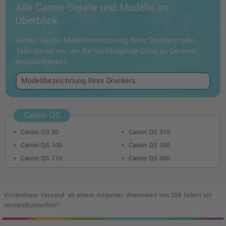
Alle Canon Geräte und Modelle im
Überblick
Geben Sie die Modellbezeichnung Ihres Druckers oder
Teile davon ein, um die nachfolgende Liste an Geräten
einzuschränken
Canon QS
Canon QS 50
Canon QS 310
Canon QS 100
Canon QS 350
Canon QS 110
Canon QS 400
Kostenloser Versand: ab einem Ampertec Warenwert von 35€ liefern wir
versandkostenfrei!¹